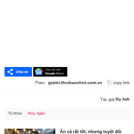
Theo:
giaitri.thoibaovhnt.com.vn
copy link
Tác giả:
Hạ Anh
thủy ngân
Từ khóa:
Ăn cá rất tốt, nhưng tuyệt đối