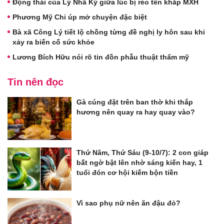
Động thái của Lý Nhã Kỳ giữa lúc bị réo tên khắp MXH
Phương Mỹ Chi úp mở chuyện đặc biệt
Bà xã Công Lý tiết lộ chồng từng đề nghị ly hôn sau khi
xảy ra biến cố sức khỏe
Lương Bích Hữu nói rõ tin đồn phẫu thuật thẩm mỹ
Tin nên đọc
Gà cúng đặt trên ban thờ khi thắp
hương nên quay ra hay quay vào?
Thứ Năm, Thứ Sáu (9-10/7): 2 con giáp
bất ngờ bật lên nhờ sáng kiến hay, 1
tuổi đón cơ hội kiếm bộn tiền
Vì sao phụ nữ nên ăn đậu đỏ?