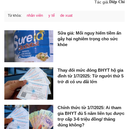
Tác giả:
Diệp Chi
nhân viên
y tế
de xuat
Từ khóa:
Sữa giả: Mối nguy hiểm tiềm ẩn
gây hại nghiêm trọng cho sức
khỏe
Thay đổi mức đóng BHYT hộ gia
đình từ 1/7/2025: Từ người thứ 5
trở đi có ưu đãi lớn
Chính thức từ 1/7/2025: Ai tham
gia BHYT đủ 5 năm liên tục được
trợ cấp 3-6 triệu đồng/ tháng
đúng không?