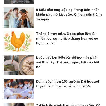
5 kiểu đàn ông độc hại trong hôn nhân
khiến phụ nữ kiệt sức: Chị em nên tránh
xa ngay
Tháng 5 may mắn: 3 con giáp lắm tài
nhiều lộc, sự nghiệp thăng hoa, có cơ
hội phát tài
Luộc thịt lợn 90% bà nội trợ mắc phải
sai lầm này: Thịt mất ngon, hết cả chất
bổ
Danh sách hơn 100 trường Đại học xét
tuyển bằng học bạ năm học 2025
7 dấu hiệu cảnh báo bệnh ung sớm: Có