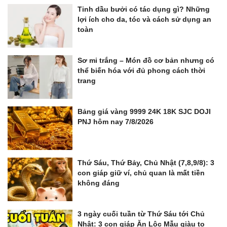
Tinh dầu bưởi có tác dụng gì? Những
lợi ích cho da, tóc và cách sử dụng an
toàn
Sơ mi trắng – Món đồ cơ bản nhưng có
thể biến hóa với đủ phong cách thời
trang
Bảng giá vàng 9999 24K 18K SJC DOJI
PNJ hôm nay 7/8/2026
Thứ Sáu, Thứ Bảy, Chủ Nhật (7,8,9/8): 3
con giáp giữ ví, chủ quan là mất tiền
không đáng
3 ngày cuối tuần từ Thứ Sáu tới Chủ
Nhật: 3 con giáp Ăn Lộc Mẫu giàu to