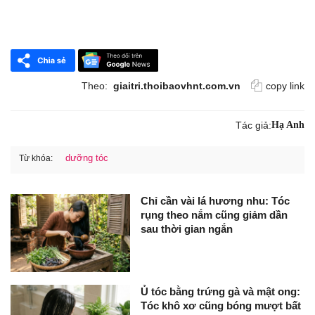
Theo:
giaitri.thoibaovhnt.com.vn
copy link
Tác giả:
Hạ Anh
dưỡng tóc
Từ khóa:
Chỉ cần vài lá hương nhu: Tóc
rụng theo nắm cũng giảm dần
sau thời gian ngắn
Ủ tóc bằng trứng gà và mật ong:
Tóc khô xơ cũng bóng mượt bất