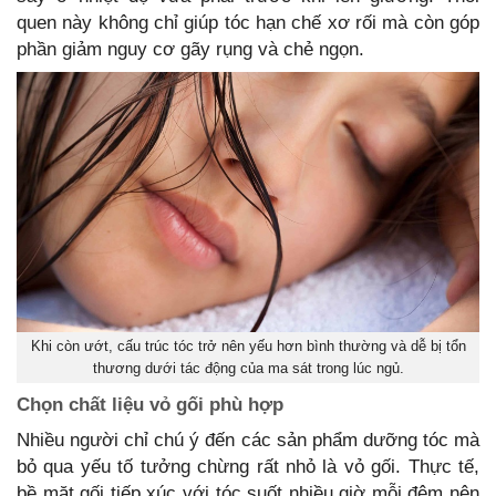
quen này không chỉ giúp tóc hạn chế xơ rối mà còn góp
phần giảm nguy cơ gãy rụng và chẻ ngọn.
Khi còn ướt, cấu trúc tóc trở nên yếu hơn bình thường và dễ bị tổn
thương dưới tác động của ma sát trong lúc ngủ.
Chọn chất liệu vỏ gối phù hợp
Nhiều người chỉ chú ý đến các sản phẩm dưỡng tóc mà
bỏ qua yếu tố tưởng chừng rất nhỏ là vỏ gối. Thực tế,
bề mặt gối tiếp xúc với tóc suốt nhiều giờ mỗi đêm nên