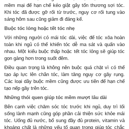
mềm mại để hạn chế kéo giật gây tổn thương sợi tóc.
Khi tóc đã được gỡ rối từ trước, nguy cơ rối tung vào
sáng hôm sau cũng giảm đi đáng kể.
Buộc tóc lỏng hoặc tết tóc nhẹ
Với những người có mái tóc dài, việc để tóc xõa hoàn
toàn khi ngủ có thể khiến tóc dễ ma sát và quấn vào
nhau. Một kiểu buộc thấp hoặc tết tóc lỏng sẽ giúp tóc
gọn gàng hơn trong suốt đêm.
Điều quan trọng là không nên buộc quá chặt vì có thể
tạo áp lực lên chân tóc, làm tăng nguy cơ gãy rụng.
Các loại dây buộc mềm cũng được ưu tiên để hạn chế
tạo nếp gãy trên tóc.
Những thói quen giúp tóc mềm mượt lâu dài
Bên cạnh việc chăm sóc tóc trước khi ngủ, duy trì lối
sống lành mạnh cũng góp phần cải thiện sức khỏe mái
tóc. Uống đủ nước, bổ sung đầy đủ protein, vitamin và
khoáng chất là những yếu tố quan trọng giúp tóc chắc