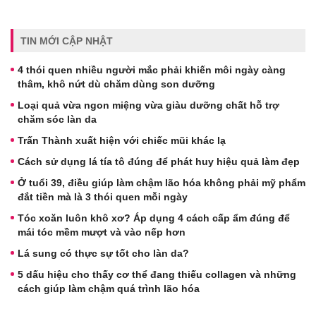
TIN MỚI CẬP NHẬT
4 thói quen nhiều người mắc phải khiến môi ngày càng
thâm, khô nứt dù chăm dùng son dưỡng
Loại quả vừa ngon miệng vừa giàu dưỡng chất hỗ trợ
chăm sóc làn da
Trấn Thành xuất hiện với chiếc mũi khác lạ
Cách sử dụng lá tía tô đúng để phát huy hiệu quả làm đẹp
Ở tuổi 39, điều giúp làm chậm lão hóa không phải mỹ phẩm
đắt tiền mà là 3 thói quen mỗi ngày
Tóc xoăn luôn khô xơ? Áp dụng 4 cách cấp ẩm đúng để
mái tóc mềm mượt và vào nếp hơn
Lá sung có thực sự tốt cho làn da?
5 dấu hiệu cho thấy cơ thể đang thiếu collagen và những
cách giúp làm chậm quá trình lão hóa