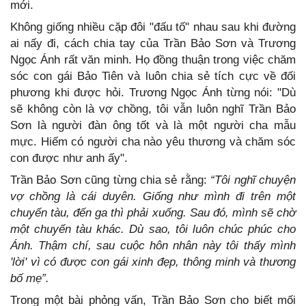
mới.
Không giống nhiều cặp đôi "đấu tố" nhau sau khi đường
ai nấy đi, cách chia tay của Trần Bảo Sơn và Trương
Ngọc Ánh rất văn minh. Họ đồng thuận trong việc chăm
sóc con gái Bảo Tiên và luôn chia sẻ tích cực về đối
phương khi được hỏi. Trương Ngọc Ánh từng nói: "Dù
sẽ không còn là vợ chồng, tôi vẫn luôn nghĩ Trần Bảo
Sơn là người đàn ông tốt và là một người cha mẫu
mực. Hiếm có người cha nào yêu thương và chăm sóc
con được như anh ấy".
Trần Bảo Sơn cũng từng chia sẻ rằng:
“Tôi nghĩ chuyện
vợ chồng là cái duyên. Giống như mình đi trên một
chuyến tàu, đến ga thì phải xuống. Sau đó, mình sẽ chờ
một chuyến tàu khác. Dù sao, tôi luôn chúc phúc cho
Ánh. Thậm chí, sau cuộc hôn nhân này tôi thấy mình
'lời' vì có được con gái xinh đẹp, thông minh và thương
bố mẹ”.
Trong một bài phỏng vấn, Trần Bảo Sơn cho biết mối