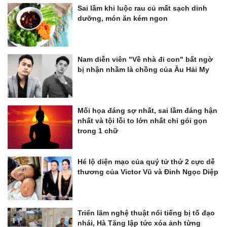
Sai lầm khi luộc rau củ mất sạch dinh
dưỡng, món ăn kém ngon
Nam diễn viên "Về nhà đi con" bất ngờ
bị nhận nhầm là chồng của Âu Hải My
Mối họa đáng sợ nhất, sai lầm đáng hận
nhất và tội lỗi to lớn nhất chỉ gói gọn
trong 1 chữ
Hé lộ diện mạo của quý tử thứ 2 cực dễ
thương của Victor Vũ và Đinh Ngọc Diệp
Triển lãm nghệ thuật nổi tiếng bị tố đạo
nhái, Hà Tăng lập tức xóa ảnh từng