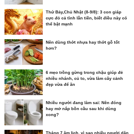
Thứ Bảy,Chủ Nhật (8-9/8): 3 con giáp
cực đỏ cả tình lẫn tiền, biết điều này có
thể bật mạnh
Nên dùng thớt nhựa hay thớt gỗ tốt
hơn?
6 mẹo trồng gừng trong chậu giúp đẻ
nhiều nhánh, củ to, vừa làm cây cảnh
đẹp vừa để ăn
Nhiều người đang làm sai: Nên đóng
hay mở nắp bồn cầu sau khi dùng
xong?
Tháng 7 âm lịch, vì sao nhiều người dặn