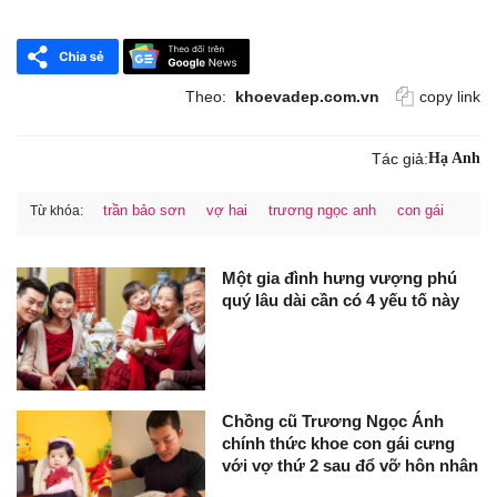
Theo:
khoevadep.com.vn
copy link
Tác giả:
Hạ Anh
trần bảo sơn
vợ hai
trương ngọc anh
con gái
Từ khóa:
Một gia đình hưng vượng phú
quý lâu dài cần có 4 yếu tố này
Chồng cũ Trương Ngọc Ánh
chính thức khoe con gái cưng
với vợ thứ 2 sau đổ vỡ hôn nhân