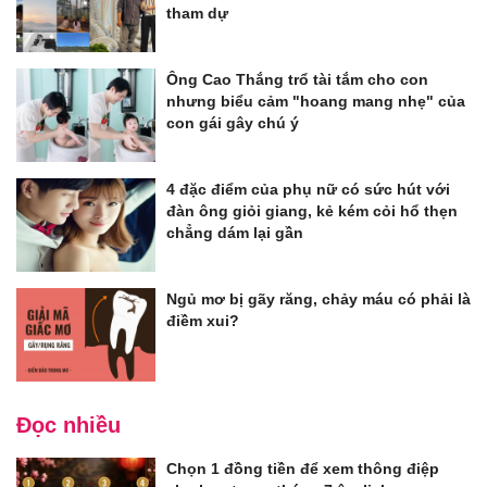
tham dự
Ông Cao Thắng trổ tài tắm cho con
nhưng biểu cảm "hoang mang nhẹ" của
con gái gây chú ý
4 đặc điểm của phụ nữ có sức hút với
đàn ông giỏi giang, kẻ kém cỏi hổ thẹn
chẳng dám lại gần
Ngủ mơ bị gãy răng, chảy máu có phải là
điềm xui?
Đọc nhiều
Chọn 1 đồng tiền để xem thông điệp