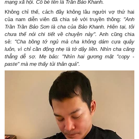
mạng xã hội. Cô bé tên là Trần Bảo Khanh.
Không chỉ thế, cách đây không lâu người vợ thứ hai
của nam diễn viên đã chia sẻ với truyền thông:
"Anh
Trần Trần Bảo Sơn là cha của Bảo Khanh. Hiện tại, tôi
chưa thể nói chi tiết về chuyện này".
Anh cũng chia
sẻ:
"Cha bồng tớ ngủ mà cha không dám cựa quậy
luôn, vì chỉ cần động nhẹ là tớ dậy liền. Nhìn cha căng
thẳng dễ sợ. Mẹ bảo: "Nhìn hai gương mặt "copy -
paste" mà mẹ thấy tủi thân quá".