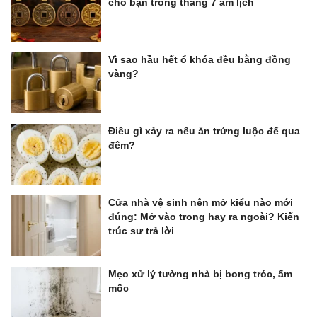
cho bạn trong tháng 7 âm lịch
Vì sao hầu hết ổ khóa đều bằng đồng
vàng?
Điều gì xảy ra nếu ăn trứng luộc để qua
đêm?
Cửa nhà vệ sinh nên mở kiểu nào mới
đúng: Mở vào trong hay ra ngoài? Kiến
trúc sư trả lời
Mẹo xử lý tường nhà bị bong tróc, ẩm
mốc