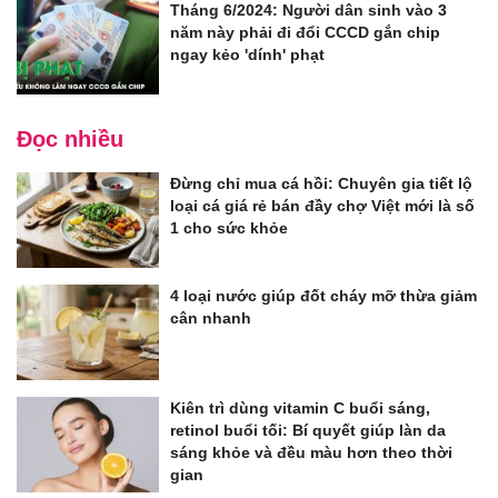
Tháng 6/2024: Người dân sinh vào 3
năm này phải đi đổi CCCD gắn chip
ngay kẻo 'dính' phạt
Đọc nhiều
Đừng chỉ mua cá hồi: Chuyên gia tiết lộ
loại cá giá rẻ bán đầy chợ Việt mới là số
1 cho sức khỏe
4 loại nước giúp đốt cháy mỡ thừa giảm
cân nhanh
Kiên trì dùng vitamin C buổi sáng,
retinol buổi tối: Bí quyết giúp làn da
sáng khỏe và đều màu hơn theo thời
gian