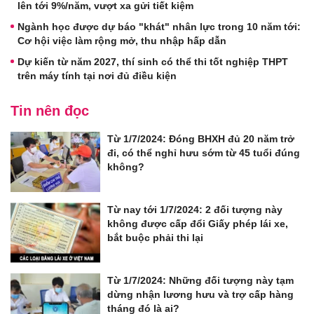
lên tới 9%/năm, vượt xa gửi tiết kiệm
Ngành học được dự báo "khát" nhân lực trong 10 năm tới:
Cơ hội việc làm rộng mở, thu nhập hấp dẫn
Dự kiến từ năm 2027, thí sinh có thể thi tốt nghiệp THPT
trên máy tính tại nơi đủ điều kiện
Tin nên đọc
Từ 1/7/2024: Đóng BHXH đủ 20 năm trở
đi, có thể nghỉ hưu sớm từ 45 tuổi đúng
không?
Từ nay tới 1/7/2024: 2 đối tượng này
không được cấp đổi Giấy phép lái xe,
bắt buộc phải thi lại
Từ 1/7/2024: Những đối tượng này tạm
dừng nhận lương hưu và trợ cấp hàng
tháng đó là ai?