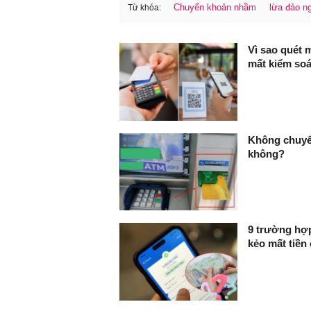
Chuyển khoản nhầm
lừa đảo n
Từ khóa:
FaceBook
Vì sao quét 
mất kiểm soá
Không chuyển
không?
9 trường hợp
kẻo mất tiền