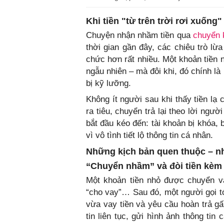
Khi tiền "từ trên trời rơi xuốn
Chuyện nhận nhầm tiền qua
chuyển 
thời gian gần đây, các chiêu trò lừ
chức hơn rất nhiều. Một khoản tiền 
ngẫu nhiên – mà đôi khi, đó chính l
bị kỹ lưỡng.
Không ít người sau khi thấy tiền lạ
ra tiêu, chuyển trả lại theo lời ngườ
bắt đầu kéo đến: tài khoản bị khóa, b
vì vô tình tiết lộ thông tin cá nhân.
Những kịch bản quen thuộc – n
“Chuyển nhầm” và đòi tiền kèm 
Một khoản tiền nhỏ được chuyển 
“cho vay”… Sau đó, một người gọi tớ
vừa vay tiền và yêu cầu hoàn trả gấ
tin liên tục, gửi hình ảnh thông ti