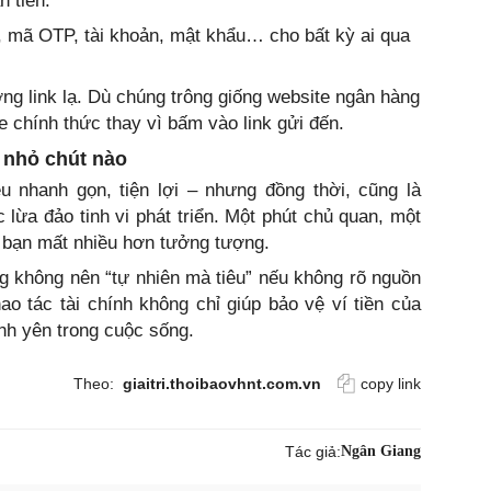
n tiền.
, mã OTP, tài khoản, mật khẩu… cho bất kỳ ai qua
ng link lạ. Dù chúng trông giống website ngân hàng
e chính thức thay vì bấm vào link gửi đến.
 nhỏ chút nào
ều nhanh gọn, tiện lợi – nhưng đồng thời, cũng là
ừa đảo tinh vi phát triển. Một phút chủ quan, một
n bạn mất nhiều hơn tưởng tượng.
ng không nên “tự nhiên mà tiêu” nếu không rõ nguồn
ao tác tài chính không chỉ giúp bảo vệ ví tiền của
nh yên trong cuộc sống.
Theo:
giaitri.thoibaovhnt.com.vn
copy link
Tác giả:
Ngân Giang