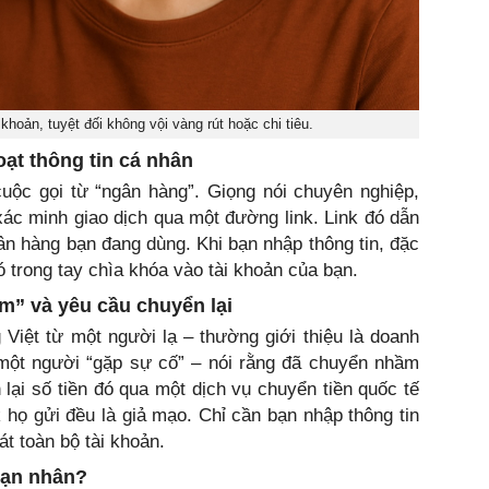
 khoản, tuyệt đối không vội vàng rút hoặc chi tiêu.
ạt thông tin cá nhân
uộc gọi từ “ngân hàng”. Giọng nói chuyên nghiệp,
ác minh giao dịch qua một đường link. Link đó dẫn
gân hàng bạn đang dùng. Khi bạn nhập thông tin, đặc
ó trong tay chìa khóa vào tài khoản của bạn.
” và yêu cầu chuyển lại
 Việt từ một người lạ – thường giới thiệu là doanh
 một người “gặp sự cố” – nói rằng đã chuyển nhầm
 lại số tiền đó qua một dịch vụ chuyển tiền quốc tế
k họ gửi đều là giả mạo. Chỉ cần bạn nhập thông tin
t toàn bộ tài khoản.
nạn nhân?