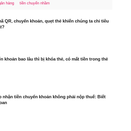
gân hàng
tiền chuyển nhầm
mã QR, chuyển khoản, quẹt thẻ khiến chúng ta chi tiêu
t?
 khoản bao lâu thì bị khóa thẻ, có mất tiền trong thẻ
 nhận tiền chuyển khoản không phải nộp thuế: Biết
 oan