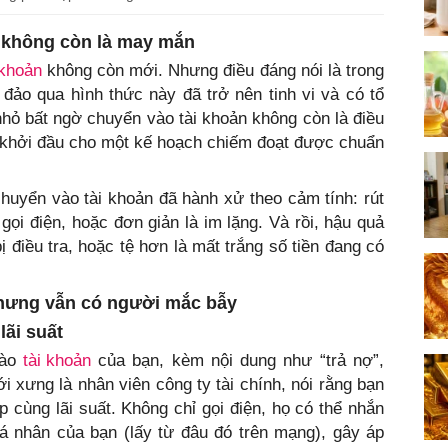
g" không còn là may mắn
khoản
không còn mới. Nhưng điều đáng nói là trong
a đảo qua hình thức này đã trở nên tinh vi và có tổ
nhỏ bất ngờ chuyển vào tài khoản không còn là điều
à khởi đầu cho một kế hoạch chiếm đoạt được chuẩn
 chuyển vào tài khoản đã hành xử theo cảm tính: rút
i gọi điện, hoặc đơn giản là im lặng. Và rồi, hậu quả
ị điều tra, hoặc tệ hơn là mất trắng số tiền đang có
hưng vẫn có người mắc bẫy
lãi suất
vào
tài khoản
của bạn, kèm nội dung như “trả nợ”,
i xưng là nhân viên công ty tài chính, nói rằng bạn
p cùng lãi suất. Không chỉ gọi điện, họ có thể nhắn
n cá nhân của bạn (lấy từ đâu đó trên mạng), gây áp