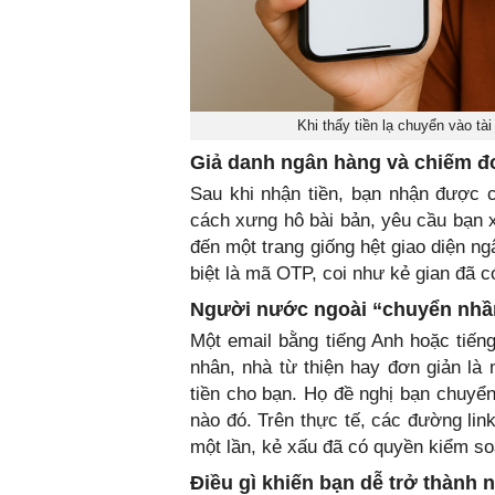
Khi thấy tiền lạ chuyển vào tài
Giả danh ngân hàng và chiếm đo
Sau khi nhận tiền, bạn nhận được c
cách xưng hô bài bản, yêu cầu bạn x
đến một trang giống hệt giao diện n
biệt là mã OTP, coi như kẻ gian đã c
Người nước ngoài “chuyển nhầm
Một email bằng tiếng Anh hoặc tiếng
nhân, nhà từ thiện hay đơn giản là
tiền cho bạn. Họ đề nghị bạn chuyển
nào đó. Trên thực tế, các đường lin
một lần, kẻ xấu đã có quyền kiểm soá
Điều gì khiến bạn dễ trở thành 