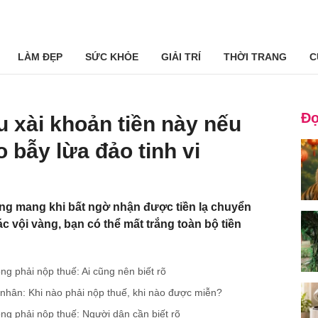
LÀM ĐẸP
SỨC KHỎE
GIẢI TRÍ
THỜI TRANG
C
Đọ
u xài khoản tiền này nếu
 bẫy lừa đảo tinh vi
ng mang khi bất ngờ nhận được tiền lạ chuyển
c vội vàng, bạn có thể mất trắng toàn bộ tiền
g phải nộp thuế: Ai cũng nên biết rõ
 nhân: Khi nào phải nộp thuế, khi nào được miễn?
ng phải nộp thuế: Người dân cần biết rõ