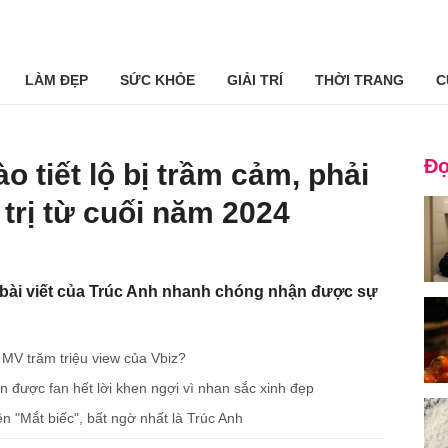
LÀM ĐẸP
SỨC KHỎE
GIẢI TRÍ
THỜI TRANG
C
Đọ
 tiết lộ bị trầm cảm, phải
trị từ cuối năm 2024
, bài viết của Trúc Anh nhanh chóng nhận được sự
 MV trăm triệu view của Vbiz?
ẫn được fan hết lời khen ngợi vì nhan sắc xinh đẹp
ên "Mắt biếc", bất ngờ nhất là Trúc Anh