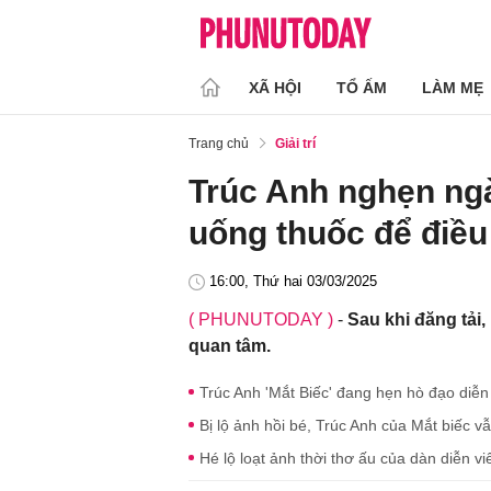
XÃ HỘI
TỔ ẤM
LÀM MẸ
Trang chủ
Giải trí
Trúc Anh nghẹn ngào
uống thuốc để điều 
16:00, Thứ hai 03/03/2025
( PHUNUTODAY )
-
Sau khi đăng tải
quan tâm.
Trúc Anh 'Mắt Biếc' đang hẹn hò đạo diễn
Bị lộ ảnh hồi bé, Trúc Anh của Mắt biếc v
Hé lộ loạt ảnh thời thơ ấu của dàn diễn vi