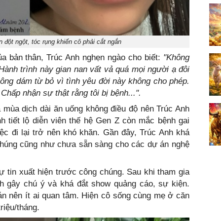
n đột ngột, tóc rụng khiến cô phải cắt ngắn
ủa bản thân, Trúc Anh nghẹn ngào cho biết:
"Không
. Hành trình này gian nan vất vả quá mọi người ạ đôi
ông dám từ bỏ vì tình yêu đời này không cho phép.
Chấp nhận sự thật rằng tôi bị bệnh...".
qua mùa dịch dài ăn uống không điều độ nên Trúc Anh
h tiết lộ diễn viên thế hệ Gen Z còn mắc bệnh gai
ệc đi lại trở nên khó khăn. Gần đây, Trúc Anh khá
chúng cũng như chưa sẵn sàng cho các dự án nghệ
 tin xuất hiện trước công chúng. Sau khi tham gia
nh gây chú ý và khá đắt show quảng cáo, sự kiện.
án nên ít ai quan tâm. Hiện cô sống cùng mẹ ở căn
triệu/tháng.