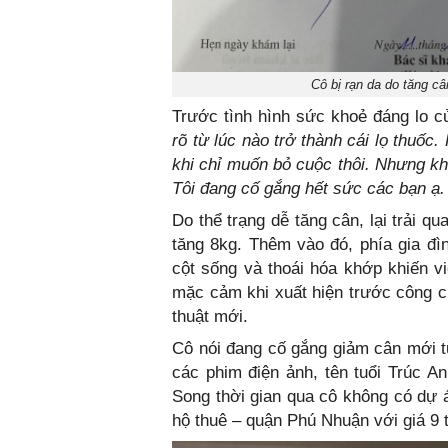
Cô bị rạn da do tăng câ
Trước tình hình sức khoẻ đáng lo c
rõ từ lúc nào trở thành cái lọ thuốc
khi chỉ muốn bỏ cuộc thôi. Nhưng kh
Tôi đang cố gắng hết sức các bạn ạ. 
Do thể trạng dễ tăng cân, lại trải 
tăng 8kg. Thêm vào đó, phía gia đìn
cột sống và thoái hóa khớp khiến vi
mặc cảm khi xuất hiện trước công 
thuật mới.
Cô nói đang cố gắng giảm cân mới tự
các phim điện ảnh, tên tuổi Trúc A
Song thời gian qua cô không có dự 
hộ thuê – quận Phú Nhuận với giá 9 