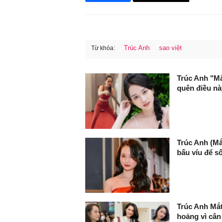
Trúc Anh
sao việt
Từ khóa:
FaceBook
Trúc Anh "Mắ
quên điều nà
Trúc Anh (Mắ
bấu víu để s
Trúc Anh Mắt
hoảng vì cân