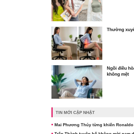
Thường xuyê
Ngồi điều hò
không mệt
TIN MỚI CẬP NHẬT
Mai Phương Thúy từng khiến Ronaldo 
Trấn Thành tuyên bố không mời nam d