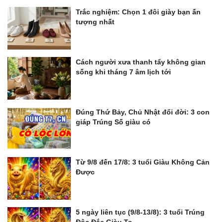
Trắc nghiệm: Chọn 1 đôi giày bạn ấn
tượng nhất
Cách người xưa thanh tẩy không gian
sống khi tháng 7 âm lịch tới
Đúng Thứ Bảy, Chủ Nhật đổi đời: 3 con
giáp Trúng Số giàu có
Từ 9/8 đến 17/8: 3 tuổi Giàu Không Cản
Được
5 ngày liên tục (9/8-13/8): 3 tuổi Trúng