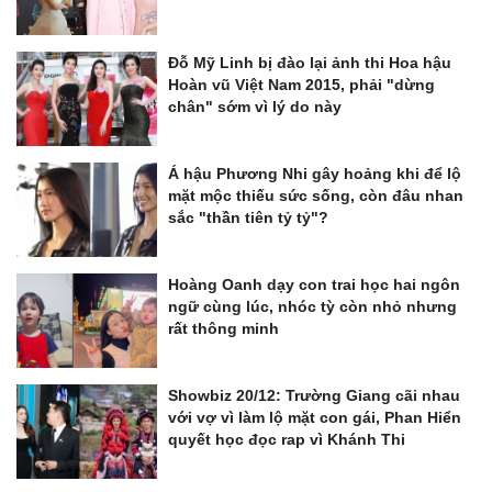
Đỗ Mỹ Linh bị đào lại ảnh thi Hoa hậu
Hoàn vũ Việt Nam 2015, phải "dừng
chân" sớm vì lý do này
Á hậu Phương Nhi gây hoảng khi để lộ
mặt mộc thiếu sức sống, còn đâu nhan
sắc "thần tiên tỷ tỷ"?
Hoàng Oanh dạy con trai học hai ngôn
ngữ cùng lúc, nhóc tỳ còn nhỏ nhưng
rất thông minh
Showbiz 20/12: Trường Giang cãi nhau
với vợ vì làm lộ mặt con gái, Phan Hiển
quyết học đọc rap vì Khánh Thi