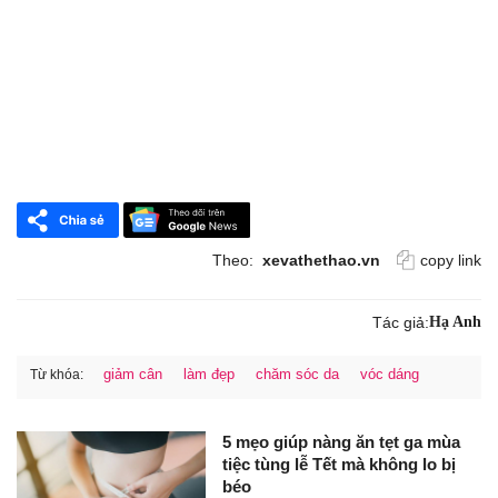
Theo:
xevathethao.vn
copy link
Tác giả:
Hạ Anh
giảm cân
làm đẹp
chăm sóc da
vóc dáng
Từ khóa:
5 mẹo giúp nàng ăn tẹt ga mùa
tiệc tùng lễ Tết mà không lo bị
béo