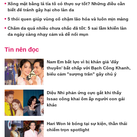
Xông mặt bằng lá tía tô có thực sự tốt? Những điều cần
biết để tránh gây hại cho làn da
5 thói quen giúp vùng cổ chậm lão hóa và luôn mịn màng
Chăm da quá nhiều chưa chắc đã tốt: 5 sai lầm khiến làn
da ngày càng nhạy cảm và dễ nổi mụn
Tin nên đọc
Nam Em bất lực vì bị khán giả 'đẩy
thuyền' bất chấp với Bạch Công Khanh,
biểu cảm "sượng trân" gây chú ý
Diệu Nhi phản ứng cực gắt khi thấy
Issac công khai ôm ấp người con gái
khác
Hari Won lẻ bóng tại sự kiện, thần thái
chiếm trọn spotlight