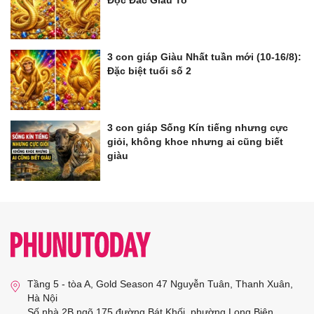
Độc Đắc Giàu To
3 con giáp Giàu Nhất tuần mới (10-16/8):
Đặc biệt tuổi số 2
3 con giáp Sống Kín tiếng nhưng cực
giỏi, không khoe nhưng ai cũng biết
giàu
Tầng 5 - tòa A, Gold Season 47 Nguyễn Tuân, Thanh Xuân,
Hà Nội
Số nhà 2B ngõ 175 đường Bát Khối, phường Long Biên,