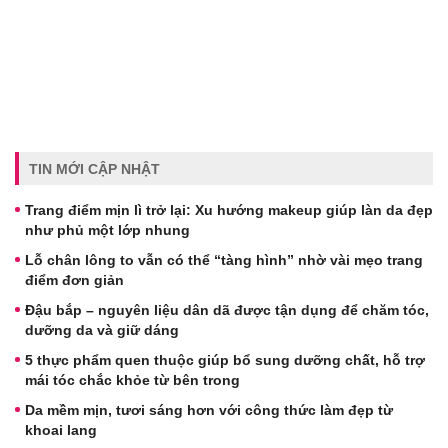
TIN MỚI CẬP NHẬT
Trang điểm mịn lì trở lại: Xu hướng makeup giúp làn da đẹp
như phủ một lớp nhung
Lỗ chân lông to vẫn có thể “tàng hình” nhờ vài mẹo trang
điểm đơn giản
Đậu bắp – nguyên liệu dân dã được tận dụng để chăm tóc,
dưỡng da và giữ dáng
5 thực phẩm quen thuộc giúp bổ sung dưỡng chất, hỗ trợ
mái tóc chắc khỏe từ bên trong
Da mềm mịn, tươi sáng hơn với công thức làm đẹp từ
khoai lang