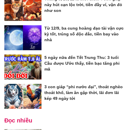
này hút cạn lộc trời, tiền đầy ví, vận đỏ
như son
Từ 12/9, ba cung hoàng đạo tài vận cực
kỳ tốt, trúng số độc đắc, tiền bay vào
nhà
5 ngày nữa đến Tết Trung Thu: 3 tuổi
Cầu được Ước thấy, tiền bạc tăng phi
mã
3 con giáp “phi nước đại”, thoát nghèo
thoát khổ, làm ăn gặp thời, lãi đơn lãi
kép 49 ngày tới
Đọc nhiều