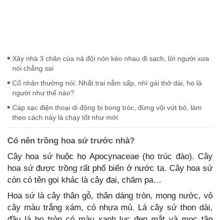
Xây nhà 3 chân của nả đội nón kéo nhau đi sạch, lời người xưa
nói chẳng sai
Cổ nhân thường nói: Nhất trai nằm sấp, nhì gái thở dài, họ là
người như thế nào?
Cáp sạc điện thoại di động bị bong tróc, đừng vội vứt bỏ, làm
theo cách này là chạy tốt như mới
Có nên trồng hoa sứ trước nhà?
Cây hoa sứ huộc họ Apocynaceae (họ trúc đào). Cây
hoa sứ được trồng rất phổ biến ở nước ta. Cây hoa sứ
còn có tên gọi khác là cây đại, chăm pa…
Hoa sứ là cây thân gỗ, thân dáng tròn, mọng nước, vỏ
cây màu trắng xám, có nhựa mủ. Lá cây sứ thon dài,
đầu lá bo tròn có màu xanh lục đẹp mắt và mọc tập