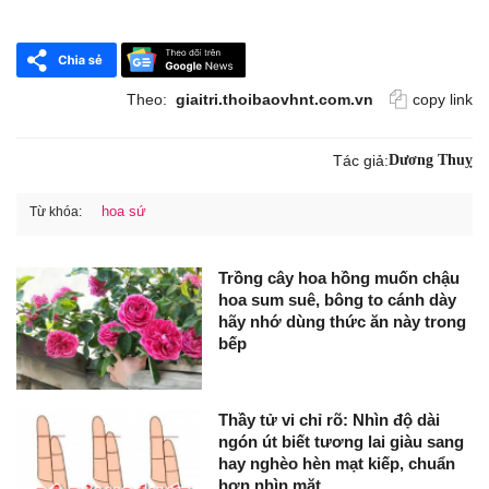
Theo:
giaitri.thoibaovhnt.com.vn
copy link
Tác giả:
Dương Thuỵ
hoa sứ
Từ khóa:
Trồng cây hoa hồng muốn chậu
hoa sum suê, bông to cánh dày
hãy nhớ dùng thức ăn này trong
bếp
Thầy tử vi chỉ rõ: Nhìn độ dài
ngón út biết tương lai giàu sang
hay nghèo hèn mạt kiếp, chuẩn
hơn nhìn mặt