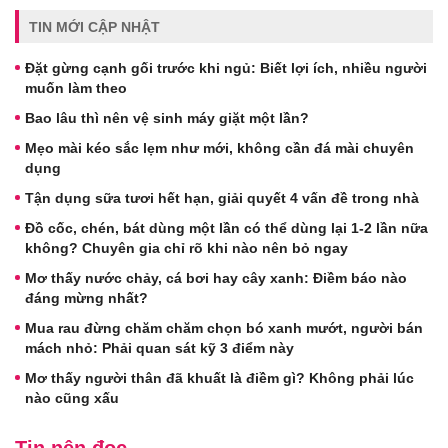
TIN MỚI CẬP NHẬT
Đặt gừng cạnh gối trước khi ngủ: Biết lợi ích, nhiều người
muốn làm theo
Bao lâu thì nên vệ sinh máy giặt một lần?
Mẹo mài kéo sắc lẹm như mới, không cần đá mài chuyên
dụng
Tận dụng sữa tươi hết hạn, giải quyết 4 vấn đề trong nhà
Đồ cốc, chén, bát dùng một lần có thể dùng lại 1-2 lần nữa
không? Chuyên gia chỉ rõ khi nào nên bỏ ngay
Mơ thấy nước chảy, cá bơi hay cây xanh: Điềm báo nào
đáng mừng nhất?
Mua rau đừng chăm chăm chọn bó xanh mướt, người bán
mách nhỏ: Phải quan sát kỹ 3 điểm này
Mơ thấy người thân đã khuất là điềm gì? Không phải lúc
nào cũng xấu