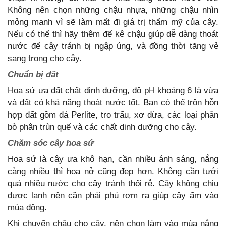
Không nên chọn những chậu nhựa, những chậu nhìn
mỏng manh vì sẽ làm mất đi giá trị thẩm mỹ của cây.
Nếu có thể thì hãy thêm đế kê chậu giúp dễ dàng thoát
nước để cây tránh bị ngập úng, và đồng thời tăng vẻ
sang trọng cho cây.
Chuẩn bị đất
Hoa sứ ưa đất chất dinh dưỡng, độ pH khoảng 6 là vừa
và đất có khả năng thoát nước tốt. Bạn có thể trộn hỗn
hợp đất gồm đá Perlite, tro trấu, xơ dừa, các loại phân
bò phân trùn quế và các chất dinh dưỡng cho cây.
Chăm sóc cây hoa sứ
Hoa sứ là cây ưa khô hạn, cần nhiều ánh sáng, nắng
càng nhiều thì hoa nở cũng đẹp hơn. Không cần tưới
quá nhiều nước cho cây tránh thối rễ. Cây không chịu
được lạnh nên cần phải phủ rơm rạ giúp cây ấm vào
mùa đông.
Khi chuyển chậu cho cây, nên chọn làm vào mùa nắng