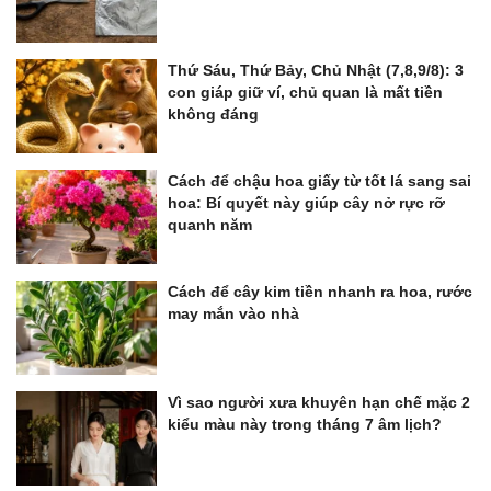
Thứ Sáu, Thứ Bảy, Chủ Nhật (7,8,9/8): 3
con giáp giữ ví, chủ quan là mất tiền
không đáng
Cách để chậu hoa giấy từ tốt lá sang sai
hoa: Bí quyết này giúp cây nở rực rỡ
quanh năm
Cách để cây kim tiền nhanh ra hoa, rước
may mắn vào nhà
Vì sao người xưa khuyên hạn chế mặc 2
kiểu màu này trong tháng 7 âm lịch?