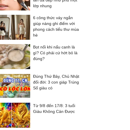
làn da đẹp như phủ một
lớp nhung
6 công thức váy ngắn
giúp nàng ghi điểm với
phong cách tiểu thư mùa
hè
Bọt nổi khi nấu canh là
gì? Có phải cứ hớt bỏ là
đúng?
Đúng Thứ Bảy, Chủ Nhật
đổi đời: 3 con giáp Trúng
Số giàu có
Từ 9/8 đến 17/8: 3 tuổi
Giàu Không Cản Được