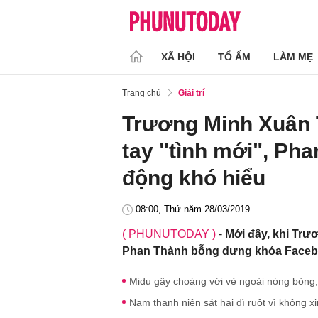
XÃ HỘI
TỔ ẤM
LÀM MẸ
Trang chủ
Giải trí
Trương Minh Xuân 
tay "tình mới", Ph
động khó hiểu
08:00, Thứ năm 28/03/2019
( PHUNUTODAY )
-
Mới đây, khi Trư
Phan Thành bỗng dưng khóa Faceboo
Midu gây choáng với vẻ ngoài nóng bỏng
Nam thanh niên sát hại dì ruột vì không 