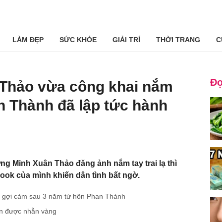
LÀM ĐẸP
SỨC KHỎE
GIẢI TRÍ
THỜI TRANG
C
Đọ
Thảo vừa công khai nắm
an Thành đã lập tức hành
ơng Minh Xuân Thảo đăng ảnh nắm tay trai lạ thì
k của mình khiến dân tình bất ngờ.
, gợi cảm sau 3 năm từ hôn Phan Thành
xin được nhẫn vàng