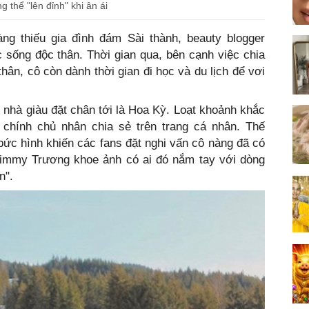
 thể "lên đỉnh" khi ân ái
ng thiếu gia đình đám Sài thành, beauty blogger
sống độc thân. Thời gian qua, bên cạnh việc chia
hân, cô còn dành thời gian đi học và du lịch để vơi
n nhà giàu đặt chân tới là Hoa Kỳ. Loạt khoảnh khắc
chính chủ nhân chia sẻ trên trang cá nhân. Thế
 bức hình khiến các fans đặt nghi vấn cô nàng đã có
Primmy Trương khoe ảnh có ai đó nắm tay với dòng
n".