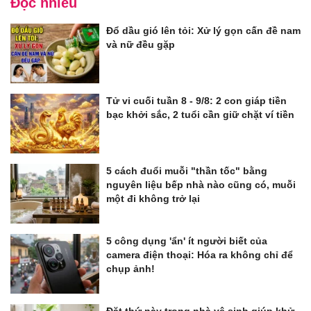
Đọc nhiều
Đổ dầu gió lên tỏi: Xử lý gọn cấn đề nam
và nữ đều gặp
Tử vi cuối tuần 8 - 9/8: 2 con giáp tiền
bạc khởi sắc, 2 tuổi cần giữ chặt ví tiền
5 cách đuổi muỗi "thần tốc" bằng
nguyên liệu bếp nhà nào cũng có, muỗi
một đi không trở lại
5 công dụng 'ẩn' ít người biết của
camera điện thoại: Hóa ra không chỉ để
chụp ảnh!
Đặt thứ này trong nhà vệ sinh giúp khử