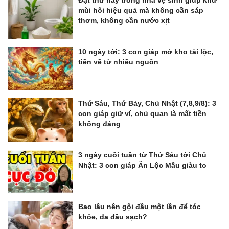
mùi hôi hiệu quả mà không cần sáp
thơm, không cần nước xịt
10 ngày tới: 3 con giáp mở kho tài lộc,
tiền về từ nhiều nguồn
Thứ Sáu, Thứ Bảy, Chủ Nhật (7,8,9/8): 3
con giáp giữ ví, chủ quan là mất tiền
không đáng
3 ngày cuối tuần từ Thứ Sáu tới Chủ
Nhật: 3 con giáp Ăn Lộc Mẫu giàu to
Bao lâu nên gội đầu một lần để tóc
khỏe, da đầu sạch?