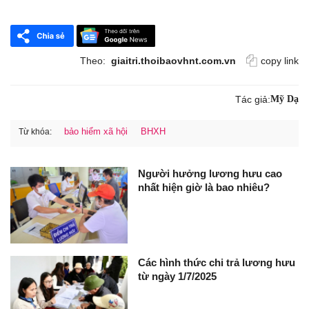
Theo:
giaitri.thoibaovhnt.com.vn
copy link
Tác giả:
Mỹ Dạ
bảo hiểm xã hội
BHXH
Từ khóa:
Người hưởng lương hưu cao
nhất hiện giờ là bao nhiêu?
Các hình thức chi trả lương hưu
từ ngày 1/7/2025