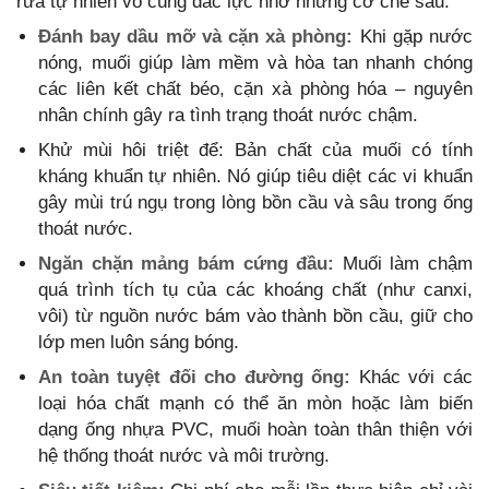
rửa tự nhiên vô cùng đắc lực nhờ những cơ chế sau:
Đánh bay dầu mỡ và cặn xà phòng:
Khi gặp nước
nóng, muối giúp làm mềm và hòa tan nhanh chóng
các liên kết chất béo, cặn xà phòng hóa – nguyên
nhân chính gây ra tình trạng thoát nước chậm.
Khử mùi hôi triệt để: Bản chất của muối có tính
kháng khuẩn tự nhiên. Nó giúp tiêu diệt các vi khuẩn
gây mùi trú ngụ trong lòng bồn cầu và sâu trong ống
thoát nước.
Ngăn chặn mảng bám cứng đầu:
Muối làm chậm
quá trình tích tụ của các khoáng chất (như canxi,
vôi) từ nguồn nước bám vào thành bồn cầu, giữ cho
lớp men luôn sáng bóng.
An toàn tuyệt đối cho đường ống:
Khác với các
loại hóa chất mạnh có thể ăn mòn hoặc làm biến
dạng ống nhựa PVC, muối hoàn toàn thân thiện với
hệ thống thoát nước và môi trường.