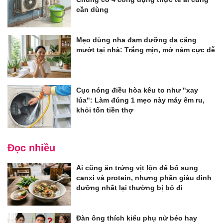
cần dùng
Mẹo dùng nha đam dưỡng da căng
mướt tại nhà: Trắng mịn, mờ nám cực dễ
Cục nóng điều hòa kêu to như "xay
lúa": Làm đúng 1 mẹo này máy êm ru,
khỏi tốn tiền thợ
Đọc nhiều
Ai cũng ăn trứng vịt lộn để bổ sung
canxi và protein, nhưng phần giàu dinh
dưỡng nhất lại thường bị bỏ đi
Đàn ông thích kiểu phụ nữ béo hay