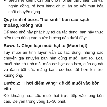
Siêu tiết kiệm:
Chi phí cho mỗi lần thực hiện chỉ vài
nghìn đồng, rẻ hơn hàng chục lần so với mua hóa
chất chuyên dụng.
Quy trình 4 bước "hồi sinh" bồn cầu sạch
thoáng, không mùi
Để mẹo nhỏ này phát huy tối đa tác dụng, bạn hãy thực
hiện theo đúng các bước hướng dẫn dưới đây:
Bước 1: Chọn loại muối hạt to (Muối hột)
Tuy muối ăn tinh luyện vẫn có tác dụng, nhưng các
chuyên gia khuyên bạn nên dùng
muối hạt to
. Loại
muối này có tính mài mòn cơ học cao hơn, giúp cọ xát
và đánh bật các mảng bám cơ học tốt hơn khi trôi
xuống ống.
Bước 2: "Thời điểm vàng" để đổ muối vào bồn
cầu
Đổ khoảng nửa cốc muối hạt trực tiếp vào lòng bồn
cầu. Để yên trong vòng 15-30 phút.