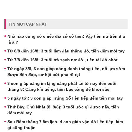
TIN MỚI CẬP NHẬT
Nhà nào cũng có chiếc đĩa sứ cô tiên: Vậy tiên nữ trên đĩa
là ai?
Từ 8/8 đến 16/8: 3 tuổi làm đâu thắng đó, tiền đếm mỏi tay
Từ 7/8 đến 16/8: 3 tuổi trả sạch nợ đời, tiền tài đỏ chót
Từ ngày 8/8, 3 con giáp công danh thăng tiến, nỗ lực sớm
được đền đáp, cơ hội bứt phá rõ rệt
3 con giáp càng im lặng càng phát tài từ nay đến cuối
tháng 8: Càng kín tiếng, tiền bạc càng dễ khởi sắc
5 ngày tới: 3 con giáp Trúng Số liên tiếp đếm tiền mỏi tay
Thứ Bảy, Chủ Nhật (8, 9/8): 3 tuổi ước gì được nấy, tiền
đếm mỏi tay
Sau Rằm tháng 7 âm lịch: 4 con giáp vận đỏ liên tiếp, làm
gì cũng thuận