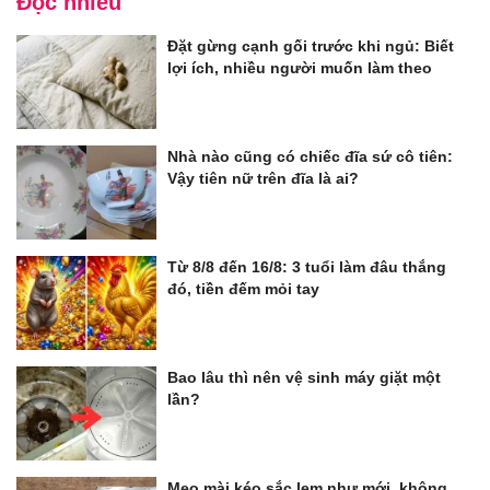
Đọc nhiều
Đặt gừng cạnh gối trước khi ngủ: Biết
lợi ích, nhiều người muốn làm theo
Nhà nào cũng có chiếc đĩa sứ cô tiên:
Vậy tiên nữ trên đĩa là ai?
Từ 8/8 đến 16/8: 3 tuổi làm đâu thắng
đó, tiền đếm mỏi tay
Bao lâu thì nên vệ sinh máy giặt một
lần?
Mẹo mài kéo sắc lẹm như mới, không