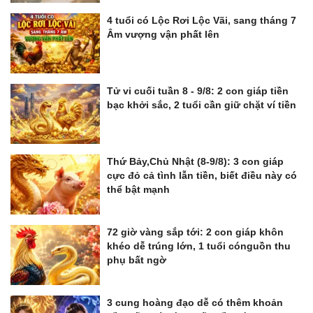
4 tuổi có Lộc Rơi Lộc Vãi, sang tháng 7
Âm vượng vận phất lên
Tử vi cuối tuần 8 - 9/8: 2 con giáp tiền
bạc khởi sắc, 2 tuổi cần giữ chặt ví tiền
Thứ Bảy,Chủ Nhật (8-9/8): 3 con giáp
cực đỏ cả tình lẫn tiền, biết điều này có
thể bật mạnh
72 giờ vàng sắp tới: 2 con giáp khôn
khéo dễ trúng lớn, 1 tuổi cónguồn thu
phụ bất ngờ
3 cung hoàng đạo dễ có thêm khoản