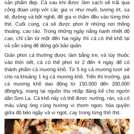
sản phẩm đẹp. Cá sau khi được làm sạch sẽ trải qua
công đoạn ướp với các gia vị như muối, tương ớt, sa
tế, đường và bột nghệ, để gia vị thấm đều vào từng thớ
thịt. Cuối cùng, cá sẽ được phơi ở những nơi thông
thoáng, cao ráo. Trong những ngày nắng hanh nhiệt độ
cao, chỉ cần từ một đến hai ngày thì cá có thể khô lại
và sẵn sàng để đóng gói bảo quản.
Giàn phơi cá thường được làm bằng tre, và tùy thuộc
vào thời tiết, cá có thể phơi từ 2 đến 4 ngày để có
thành phẩm cá mương khô. Từ 5 kg cá mương tươi sẽ
cho ra khoảng 1 kg cá mương khô. Trên thị trường, giá
cá mương khô dao động từ 150.000 đến 200.000
đồng/kg, mang lại nguồn thu nhập đáng kể cho người
dân Sơn La. Cá khô này có thể được nướng, rán, và có
màu vàng óng cùng hương vị thơm ngon, hòa quyện
giữa độ béo ngậy và vị ngọt, cay trong từng thớ thịt.