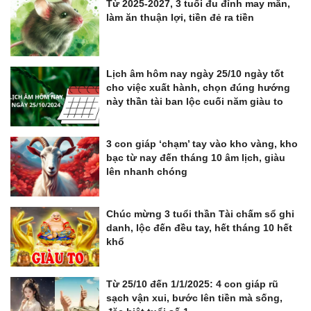
Từ 2025-2027, 3 tuổi đu đỉnh may mắn,
làm ăn thuận lợi, tiền đẻ ra tiền
Lịch âm hôm nay ngày 25/10 ngày tốt
cho việc xuất hành, chọn đúng hướng
này thần tài ban lộc cuối năm giàu to
3 con giáp ‘chạm’ tay vào kho vàng, kho
bạc từ nay đến tháng 10 âm lịch, giàu
lên nhanh chóng
Chúc mừng 3 tuổi thần Tài chấm sổ ghi
danh, lộc đến đều tay, hết tháng 10 hết
khổ
Từ 25/10 đến 1/1/2025: 4 con giáp rũ
sạch vận xui, bước lên tiền mà sống,