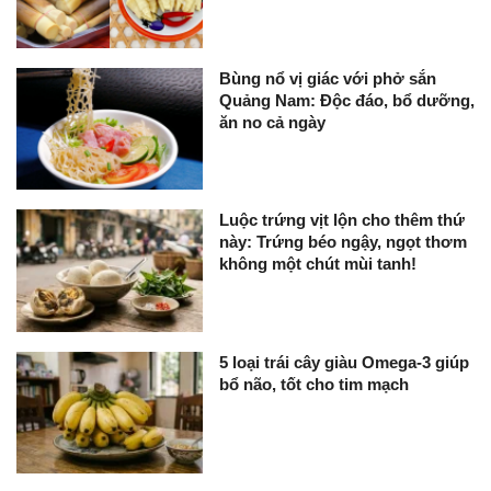
Bùng nổ vị giác với phở sắn
Quảng Nam: Độc đáo, bổ dưỡng,
ăn no cả ngày
Luộc trứng vịt lộn cho thêm thứ
này: Trứng béo ngậy, ngọt thơm
không một chút mùi tanh!
5 loại trái cây giàu Omega-3 giúp
bổ não, tốt cho tim mạch