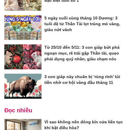
đặc biệt tuổi số 1
5 ngày cuối cùng tháng 10 Dương: 3
tuổi đệ tử Thần Tài lọt trúng mỏ vàng,
giàu nứt vách
Từ 25/10 đến 5/11: 3 con giáp bứt phá
ngoạn mục, rẽ trái gặp Thần tài, quẹo
phải đụng quý nhân, giàu chạm nóc
3 con giáp này chuẩn bị ‘rủng rỉnh’ túi
tiền nhờ cơ hội vàng đầu tháng 11
Đọc nhiều
Vì sao không nên đóng kín cửa liên tục
khi bật điều hòa?