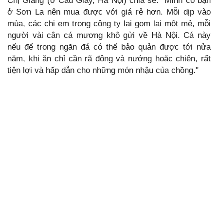
Chị Giang (ở Cầu Giấy, Hà Nội) chia sẻ: "Mình có bạn
ở Sơn La nên mua được với giá rẻ hơn. Mỗi dịp vào
mùa, các chị em trong công ty lại gom lại một mẻ, mỗi
người vài cân cá mương khô gửi về Hà Nội. Cá này
nếu để trong ngăn đá có thể bảo quản được tới nửa
năm, khi ăn chỉ cần rã đông và nướng hoặc chiên, rất
tiện lợi và hấp dẫn cho những món nhậu của chồng."