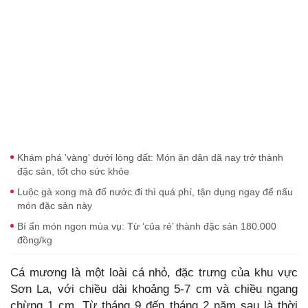
Khám phá 'vàng' dưới lòng đất: Món ăn dân dã nay trở thành
đặc sản, tốt cho sức khỏe
Luộc gà xong mà đổ nước đi thì quá phí, tận dụng ngay để nấu
món đặc sản này
Bí ẩn món ngon mùa vụ: Từ ‘của rẻ’ thành đặc sản 180.000
đồng/kg
Cá mương là một loài cá nhỏ, đặc trưng của khu vực
Sơn La, với chiều dài khoảng 5-7 cm và chiều ngang
chừng 1 cm. Từ tháng 9 đến tháng 2 năm sau là thời