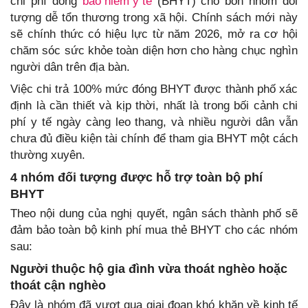
chi phí đóng
bảo hiểm y tế
(BHYT) cho bốn nhóm đối
tượng dễ tổn thương trong xã hội. Chính sách mới này
sẽ chính thức có hiệu lực từ năm 2026, mở ra cơ hội
chăm sóc sức khỏe toàn diện hơn cho hàng chục nghìn
người dân trên địa bàn.
Việc chi trả 100% mức đóng BHYT được thành phố xác
định là cần thiết và kịp thời, nhất là trong bối cảnh chi
phí y tế ngày càng leo thang, và nhiều người dân vẫn
chưa đủ điều kiện tài chính để tham gia BHYT một cách
thường xuyên.
4 nhóm đối tượng được hỗ trợ toàn bộ phí
BHYT
Theo nội dung của nghị quyết, ngân sách thành phố sẽ
đảm bảo toàn bộ kinh phí mua thẻ BHYT cho các nhóm
sau:
Người thuộc hộ gia đình vừa thoát nghèo hoặc
thoát cận nghèo
Đây là nhóm đã vượt qua giai đoạn khó khăn về kinh tế