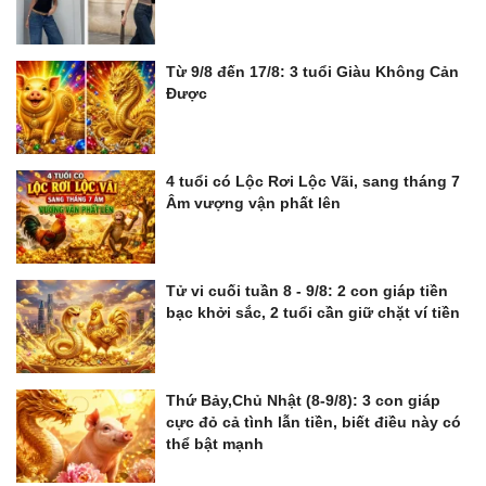
Từ 9/8 đến 17/8: 3 tuổi Giàu Không Cản
Được
4 tuổi có Lộc Rơi Lộc Vãi, sang tháng 7
Âm vượng vận phất lên
Tử vi cuối tuần 8 - 9/8: 2 con giáp tiền
bạc khởi sắc, 2 tuổi cần giữ chặt ví tiền
Thứ Bảy,Chủ Nhật (8-9/8): 3 con giáp
cực đỏ cả tình lẫn tiền, biết điều này có
thể bật mạnh