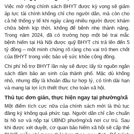
Việc mở rộng chính sách BHYT được kỳ vọng sẽ giảm
áp lực tài chính không chỉ cho người dân, mà còn cho
cả hệ thống y tế khi ngày càng nhiều người được khám
chữa bệnh kịp thời, không để bệnh nhẹ thành nặng.
Trong năm 2024, đã có trường hợp một bé trai mắc
bệnh hiếm tại Hà Nội được quỹ BHYT chi trả lên đến 5
tỷ đồng – một minh chứng rõ ràng cho vai trò then chốt
của BHYT trong việc bảo vệ sức khỏe cộng đồng.
Chi phí hỗ trợ BHYT lần này sẽ được lấy từ nguồn ngân
sách đảm bảo an sinh của thành phố. Mặc dù không
nhỏ, nhưng đây là khoản đầu tư hợp lý, có tính dài hạn
và mang lại lợi ích thiết thực cho toàn xã hội.
Thủ tục đơn giản, thực hiện ngay tại phường/xã
Một điểm tích cực nữa của chính sách mới là thủ tục
đăng ký không quá phức tạp. Người dân chỉ cần chuẩn
bị hồ sơ và nộp tại UBND phường/xã nơi cư trú. Sau
khi được xét duyệt, cơ quan bảo hiểm xã hội sẽ cấp thẻ