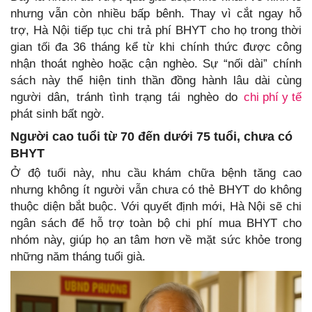
nhưng vẫn còn nhiều bấp bênh. Thay vì cắt ngay hỗ
trợ, Hà Nội tiếp tục chi trả phí BHYT cho họ trong thời
gian tối đa 36 tháng kể từ khi chính thức được công
nhận thoát nghèo hoặc cận nghèo. Sự “nối dài” chính
sách này thể hiện tinh thần đồng hành lâu dài cùng
người dân, tránh tình trạng tái nghèo do
chi phí y tế
phát sinh bất ngờ.
Người cao tuổi từ 70 đến dưới 75 tuổi, chưa có
BHYT
Ở độ tuổi này, nhu cầu khám chữa bệnh tăng cao
nhưng không ít người vẫn chưa có thẻ BHYT do không
thuộc diện bắt buộc. Với quyết định mới, Hà Nội sẽ chi
ngân sách để hỗ trợ toàn bộ chi phí mua BHYT cho
nhóm này, giúp họ an tâm hơn về mặt sức khỏe trong
những năm tháng tuổi già.