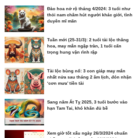
Đào hoa nở rộ tháng 4/2024: 3 tuổi như
thỏi nam châm hút người khác giới, tình
duyên mĩ mãn
Tuần mới (25-31/3): 2 tuổi tài lộc thăng
hoa, may mắn ngập tràn, 1 tuổi cẩn
trọng hung vận rình rập
Tài lộc bùng nổ: 3 con giáp may mắn
nhất nửa sau tháng 2 âm lịch, đón nhận
‘cơn mưa’ tiền tài
Sang năm Ất Tỵ 2025, 3 tuổi bước vào
hạn Tam Tai, khó khăn đủ bề
Xem giờ tốt xấu ngày 26/3/2024 chuẩn