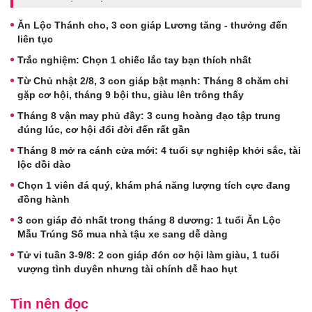
Ăn Lộc Thánh cho, 3 con giáp Lương tăng - thưởng đến
liên tục
Trắc nghiệm: Chọn 1 chiếc lắc tay bạn thích nhất
Từ Chủ nhật 2/8, 3 con giáp bật mạnh: Tháng 8 chăm chỉ
gặp cơ hội, tháng 9 bội thu, giàu lên trông thấy
Tháng 8 vận may phủ đầy: 3 cung hoàng đạo tập trung
đúng lúc, cơ hội đổi đời đến rất gần
Tháng 8 mở ra cánh cửa mới: 4 tuổi sự nghiệp khởi sắc, tài
lộc dồi dào
Chọn 1 viên đá quý, khám phá năng lượng tích cực đang
đồng hành
3 con giáp đỏ nhất trong tháng 8 dương: 1 tuổi Ăn Lộc
Mẫu Trúng Số mua nhà tậu xe sang dễ dàng
Tử vi tuần 3-9/8: 2 con giáp đón cơ hội làm giàu, 1 tuổi
vượng tình duyên nhưng tài chính dễ hao hụt
Tin nên đọc