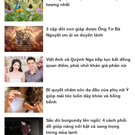
tượng nhất
3 cặp đôi con giáp được Ông Tơ Bà
Nguyệt ưu ái se duyên lành
Việt Anh và Quỳnh Nga tiếp tục bất đồng
quan điểm, phải nhờ khán giả phân xử
Bí quyết chăm sóc da đầu của phụ nữ Ý
giúp mái tóc luôn dày khỏe và bồng
bềnh
Sắc đỏ burgundy lên ngôi: 4 cách phối
đồ giúp nàng nổi bật và sang trọng
trong mùa lạnh