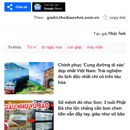
Theo:
giaitri.thoibaovhnt.com.vn
copy link
Tác giả:
Nhật Ánh
Tử vi
từ ngày mai
con giáp
may mắn
Từ khóa:
Chinh phục ‘Cung đường di sản’
đẹp nhất Việt Nam: Trải nghiệm
du lịch độc nhất chỉ có trên tàu
hỏa
Số mệnh đỏ như Son: 3 tuổi Phật
Bà cho lộc chẳng cần bon chen
tiền vẫn đầy tay, giàu như vũ bão