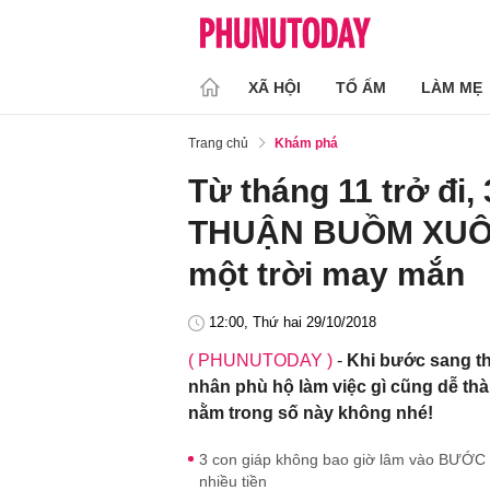
XÃ HỘI
TỔ ẤM
LÀM MẸ
Trang chủ
Khám phá
Từ tháng 11 trở đi,
THUẬN BUỒM XUÔI G
một trời may mắn
12:00, Thứ hai 29/10/2018
( PHUNUTODAY )
-
Khi bước sang tha
nhân phù hộ làm việc gì cũng dễ 
nằm trong số này không nhé!
3 con giáp không bao giờ lâm vào BƯỚC
nhiều tiền