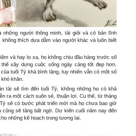
à những người thông minh, tài giỏi và có bản lĩnh
ập, không thích dựa dẫm vào người khác và luôn biết
hiệm và hay lo xa, họ không chịu đầu hàng trước số
 thể xây dựng cuộc sống ngày càng tốt đẹp hơn.
ủa tuổi Tý khá bình lặng, tuy nhiên vẫn có một số
t khó khăn.
ần tài sẽ tìm đến tuổi Tý, không những họ có khả
n ra một cách suôn sẻ, thuận lợi. Cụ thể, từ tháng
 Tý sẽ có bước phát triển mới mà họ chưa bao giờ
vận cũng sẽ tăng bất ngờ. Dự kiến cuối năm nay đến
cho những kế hoạch trong tương lai.