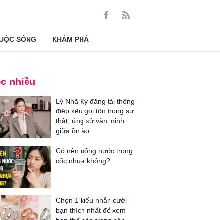
UỘC SỐNG
KHÁM PHÁ
c nhiều
Lý Nhã Kỳ đăng tải thông
điệp kêu gọi tôn trọng sự
thật, ứng xử văn minh
giữa ồn ào
Có nên uống nước trong
cốc nhựa không?
Chọn 1 kiểu nhẫn cưới
bạn thích nhất để xem