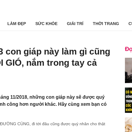
LÀM ĐẸP
SỨC KHỎE
GIẢI TRÍ
THỜI TRANG
C
Đọ
 3 con giáp này làm gì cũng
IÓ, nắm trong tay cả
́ng 11/2018, những con giáp này sẽ được quý
thành công hơn người khác. Hãy cùng xem bạn có
 ĐƯỜNG CÙNG, đi tới đâu cũng được quý nhân cho thật