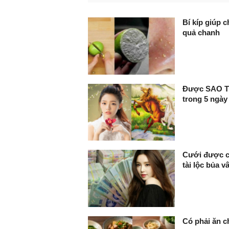
Bí kíp giúp 
quả chanh
Được SAO TÀI
trong 5 ngày
Cưới được co
tài lộc bủa 
Có phải ăn c