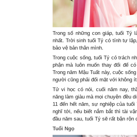
Trong số những con giáp, tuổi Tý l
nhất. Trời sinh tuổi Tý có tính tự l
bảo vệ bản thân mình.
Trong cuộc sống, tuổi Tý có trách n
phận mà luôn muốn thay đổi để có
Trong năm Mậu Tuất này, cuộc sống c
người cũng phải đối mặt với không í
Tử vi học có nói, cuối năm nay, th
năng làm giàu mà mọi chuyện đều diễ
11 đến hết năm, sự nghiệp của tuổi
nghĩ tới, nếu biết nắm bắt thì tài 
đầu năm sau, tuổi Tý sẽ rất bận rộn 
Tuổi Ngọ