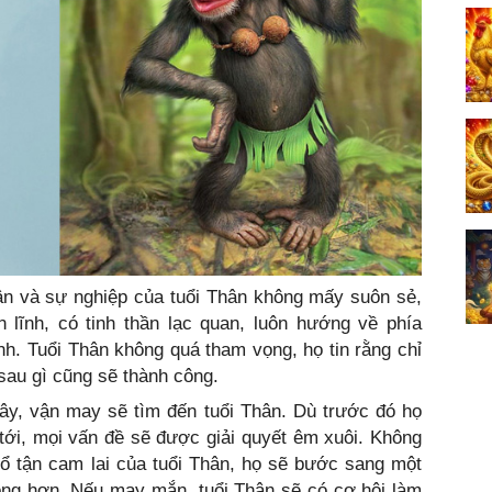
ận và sự nghiệp của tuổi Thân không mấy suôn sẻ,
 lĩnh, có tinh thần lạc quan, luôn hướng về phía
nh. Tuổi Thân không quá tham vọng, họ tin rằng chỉ
sau gì cũng sẽ thành công.
đây, vận may sẽ tìm đến tuổi Thân. Dù trước đó họ
 tới, mọi vấn đề sẽ được giải quyết êm xuôi. Không
hổ tận cam lai của tuổi Thân, họ sẽ bước sang một
vọng hơn. Nếu may mắn, tuổi Thân sẽ có cơ hội làm