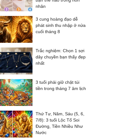
bạn thế nào trong hôn
nhân
3 cung hoàng đạo dễ
phát sinh thu nhập ở nửa
cuối tháng 8
Trắc nghiệm: Chọn 1 sợi
dây chuyền bạn thấy đẹp
nhất
3 tuổi phải giữ chặt túi
tiền trong tháng 7 âm lịch
Thứ Tư, Năm, Sáu (5, 6,
7/8): 3 tuổi Lộc Tổ Soi
Đường, Tiền Nhiều Như
Nước