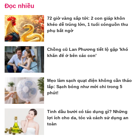
Đọc nhiều
72 giờ vàng sắp tới: 2 con giáp khôn
khéo dễ trúng lớn, 1 tuổi cónguồn thu
phụ bất ngờ
Chồng cũ Lan Phương tiết lộ gặp 'khó
khăn để ở bên các con'
Mẹo làm sạch quạt điện không cần tháo
lắp: Sạch bóng như mới chỉ trong 5
phút!
Tinh dầu bưởi có tác dụng gì? Những
lợi ích cho da, tóc và cách sử dụng an
toàn