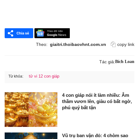
Theo:
giaitri.thoibaovhnt.com.vn
copy link
Tác giả:
Bích Loan
tử vi 12 con giáp
Từ khóa:
4 con giáp nói ít làm nhiều: Âm
thầm vươn lên, giàu có bất ngờ,
phú quý bất tận
Vũ trụ ban vận đỏ: 4 chòm sao