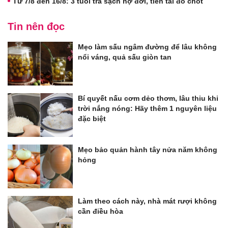
Từ 7/8 đến 16/8: 3 tuổi trả sạch nợ đời, tiền tài đỏ chót
Tin nên đọc
Mẹo làm sấu ngâm đường để lâu không
nổi váng, quả sấu giòn tan
Bí quyết nấu cơm dẻo thơm, lâu thiu khi
trời nắng nóng: Hãy thêm 1 nguyên liệu
đặc biệt
Mẹo bảo quản hành tây nửa năm không
hỏng
Làm theo cách này, nhà mát rượi không
cần điều hòa