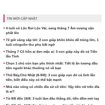
TIN MỚI CẬP NHẬT
4 tuổi có Lộc Rơi Lộc Vãi, sang tháng 7 Âm vượng vận
phất lên
72 giờ vàng sắp tới: 2 con giáp khôn khéo dễ trúng lớn, 1
tuổi cónguồn thu phụ bất ngờ
Tháng 7 Cô hồn ai đen mặc ai: 3 con giáp này đỏ cả Tiền
lẫn Tình
Chọn 1 chú cún bạn yêu thích nhất: Tiết lộ ấn tượng đầu
tiên người khác thường có về bạn
Thứ Bảy,Chủ Nhật (8-9/8): 3 con giáp cực đỏ cả tình lẫn
tiền, biết điều này có thể bật mạnh
Nhà nào cũng có chiếc đĩa sứ cô tiên: Vậy tiên nữ trên đĩa
là ai?
Từ 8/8 đến 16/8: 3 tuổi làm đâu thắng đó, tiền đếm mỏi tay