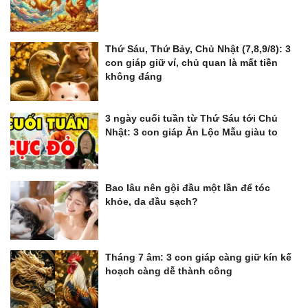
Thứ Sáu, Thứ Bảy, Chủ Nhật (7,8,9/8): 3
con giáp giữ ví, chủ quan là mất tiền
không đáng
3 ngày cuối tuần từ Thứ Sáu tới Chủ
Nhật: 3 con giáp Ăn Lộc Mẫu giàu to
Bao lâu nên gội đầu một lần để tóc
khỏe, da đầu sạch?
Tháng 7 âm: 3 con giáp càng giữ kín kế
hoạch càng dễ thành công