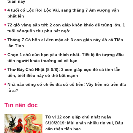
tuần này
4 tuổi có Lộc Rơi Lộc Vãi, sang tháng 7 Âm vượng vận
phất lên
72 giờ vàng sắp tới: 2 con giáp khôn khéo dễ trúng lớn, 1
tuổi cónguồn thu phụ bất ngờ
Tháng 7 Cô hồn ai đen mặc ai: 3 con giáp này đỏ cả Tiền
lẫn Tình
Chọn 1 chú cún bạn yêu thích nhất: Tiết lộ ấn tượng đầu
tiên người khác thường có về bạn
Thứ Bảy,Chủ Nhật (8-9/8): 3 con giáp cực đỏ cả tình lẫn
tiền, biết điều này có thể bật mạnh
Nhà nào cũng có chiếc đĩa sứ cô tiên: Vậy tiên nữ trên đĩa
là ai?
Tin nên đọc
Tử vi 12 con giáp chủ nhật ngày
6/10/2019: Mùi nhận nhiều tin vui, Dậu
cẩn thận tiền bạc