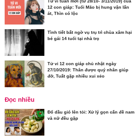
Tử vi tuần mới (từ 28/10- 3/11/2019) của
12 con giáp: Tuổi Mão bị hung vận lấn
át, Thìn có lộc
Tình tiết bất ngờ vụ trụ trì chùa xâm hại
bé gái 14 tuổi tại nhà trọ
Tử vi 12 con giáp chủ nhật ngày
27/10/2019: Thân được quý nhân giúp
đỡ, Tuất gặp nhiều xui xẻo
Đọc nhiều
Đổ dầu gió lên tỏi: Xử lý gọn cấn đề nam
và nữ đều gặp