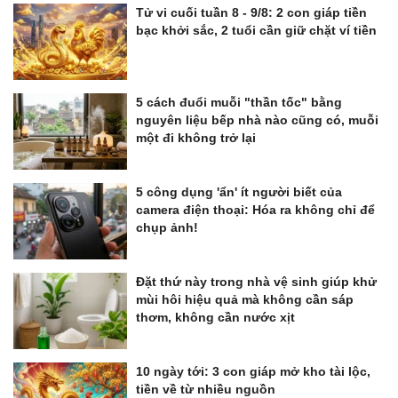
Tử vi cuối tuần 8 - 9/8: 2 con giáp tiền
bạc khởi sắc, 2 tuổi cần giữ chặt ví tiền
5 cách đuổi muỗi "thần tốc" bằng
nguyên liệu bếp nhà nào cũng có, muỗi
một đi không trở lại
5 công dụng 'ẩn' ít người biết của
camera điện thoại: Hóa ra không chỉ để
chụp ảnh!
Đặt thứ này trong nhà vệ sinh giúp khử
mùi hôi hiệu quả mà không cần sáp
thơm, không cần nước xịt
10 ngày tới: 3 con giáp mở kho tài lộc,
tiền về từ nhiều nguồn