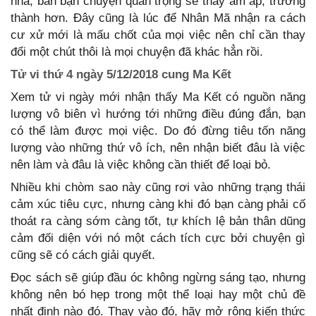
nhà, bàn bạn chuyện quan trọng sẽ thấy ấm áp, trưởng
thành hơn. Đây cũng là lúc để Nhân Mã nhận ra cách
cư xử mới là mấu chốt của mọi việc nên chỉ cần thay
đổi một chút thôi là mọi chuyện đã khác hẳn rồi.
Tử vi thứ 4 ngày 5/12/2018 cung Ma Kết
Xem tử vi ngày mới nhận thấy Ma Kết có nguồn năng
lượng vô biên vì hướng tới những điều đúng đắn, bạn
có thể làm được mọi việc. Do đó đừng tiêu tốn năng
lượng vào những thứ vô ích, nên nhận biết đâu là việc
nên làm và đâu là việc không cần thiết để loại bỏ.
Nhiều khi chòm sao này cũng rơi vào những trạng thái
cảm xúc tiêu cực, nhưng càng khi đó bạn càng phải cố
thoát ra càng sớm càng tốt, tự khích lệ bản thân dũng
cảm đối diện với nó một cách tích cực bởi chuyện gì
cũng sẽ có cách giải quyết.
Đọc sách sẽ giúp đầu óc không ngừng sáng tạo, nhưng
không nên bó hẹp trong một thể loại hay một chủ đề
nhất định nào đó. Thay vào đó, hãy mở rộng kiến thức