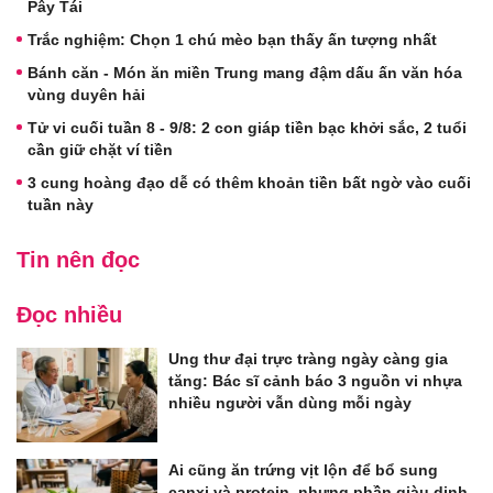
Pây Tái
Trắc nghiệm: Chọn 1 chú mèo bạn thấy ấn tượng nhất
Bánh căn - Món ăn miền Trung mang đậm dấu ấn văn hóa
vùng duyên hải
Tử vi cuối tuần 8 - 9/8: 2 con giáp tiền bạc khởi sắc, 2 tuổi
cần giữ chặt ví tiền
3 cung hoàng đạo dễ có thêm khoản tiền bất ngờ vào cuối
tuần này
Tin nên đọc
Đọc nhiều
Ung thư đại trực tràng ngày càng gia
tăng: Bác sĩ cảnh báo 3 nguồn vi nhựa
nhiều người vẫn dùng mỗi ngày
Ai cũng ăn trứng vịt lộn để bổ sung
canxi và protein, nhưng phần giàu dinh