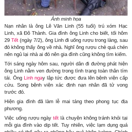
Ảnh minh họa
Nạn nhân là ông Lê Văn Linh (55 tuổi) trú xóm Hạc
Linh, xã Đô Thành. Gia đình ông Linh cho biết, tối hôm
29
Tết
(ngày 7/2), ông Linh đi uống rượu trong làng, sau
đó không thấy ông về nhà. Nghĩ ông rượu chè quá chén
nên ngủ lại nhà ai đó nên gia đình cũng không tìm kiếm.
Tới sáng ngày hôm sau, người dân đi đường phát hiện
ông Linh nằm ven đường trong tình trạng toàn thân tím
tái. Ông
Linh nga
y lập tức được đưa lên bệnh viện cấp
cứu. Song bệnh viện xác định nạn nhân đã tử vong
trước đó.
Hiện gia đình đã làm lễ mai táng theo phong tục địa
phương.
Việc uống rượu ngày
tết
là chuyện không tránh khỏi tại
mỗi gia đình vào dịp tết. Tuy nhiên, việc lạm dụng quá