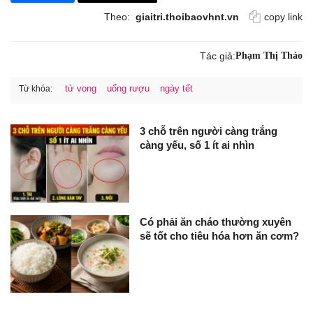
Theo:
giaitri.thoibaovhnt.vn
copy link
Tác giả:
Phạm Thị Thảo
tử vong
uống rượu
ngày tết
Từ khóa:
3 chỗ trên người càng trắng
càng yếu, số 1 ít ai nhìn
Có phải ăn cháo thường xuyên
sẽ tốt cho tiêu hóa hơn ăn cơm?