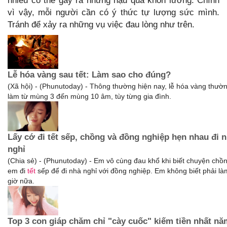
nhiều có thể gây ra những hậu quả khôn lường. Chính
vì vậy, mỗi người cần có ý thức tự lượng sức mình.
Tránh để xảy ra những vụ việc đau lòng như trên.
Lễ hóa vàng sau tết: Làm sao cho đúng?
(Xã hội) - (Phunutoday) - Thông thường hiện nay, lễ hóa vàng thườ
làm từ mùng 3 đến mùng 10 âm, tùy từng gia đình.
Lấy cớ đi tết sếp, chồng và đồng nghiệp hẹn nhau đi 
nghỉ
(Chia sẻ) - (Phunutoday) - Em vô cùng đau khổ khi biết chuyện chồn
em đi
tết
sếp để đi nhà nghỉ với đồng nghiệp. Em không biết phải là
giờ nữa.
Top 3 con giáp chăm chỉ "cày cuốc" kiếm tiền nhất nă