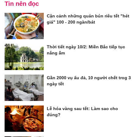
Tin nên đọc
Cận cảnh những quán bún riêu tết "hét
giá" 100 - 200 ngàn/bát
Thời tiết ngày 10/2: Miền Bắc tiếp tục
nắng ấm
Gần 2000 vụ ẩu đả, 10 người chết trog 3
ngày tết
Lễ hóa vàng sau tết: Làm sao cho
đúng?