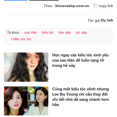
Theo:
khoevadep.com.vn
copy link
Tác giả:
Hạ Anh
sao Hàn
kiểu tóc
làm đẹp
tóc đẹp
Từ khóa:
chăm sóc tóc
Học ngay các kiểu tóc xinh yêu
của sao Hàn để luôn rạng rỡ
trong hè này
Cùng một kiểu tóc vểnh nhưng
Lee Bo Young chỉ cần thay đổi
chi tiết nhỏ đã sang chảnh hơn
hẳn