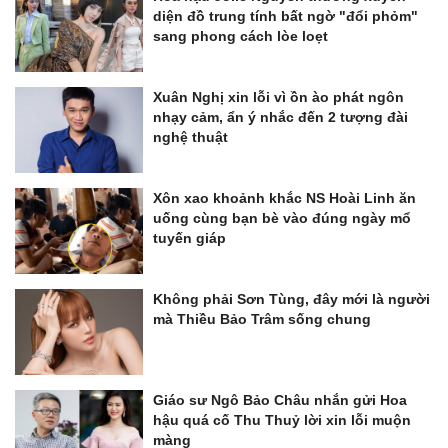
diện đồ trung tính bất ngờ "đổi phỏm"
sang phong cách lòe loẹt
Xuân Nghị xin lỗi vì ồn ào phát ngôn
nhạy cảm, ẩn ý nhắc đến 2 tượng đài
nghệ thuật
Xôn xao khoảnh khắc NS Hoài Linh ăn
uống cùng bạn bè vào đúng ngày mổ
tuyến giáp
Không phải Sơn Tùng, đây mới là người
mà Thiều Bảo Trâm sống chung
Giáo sư Ngô Bảo Châu nhắn gửi Hoa
hậu quá cố Thu Thuỷ lời xin lỗi muộn
màng