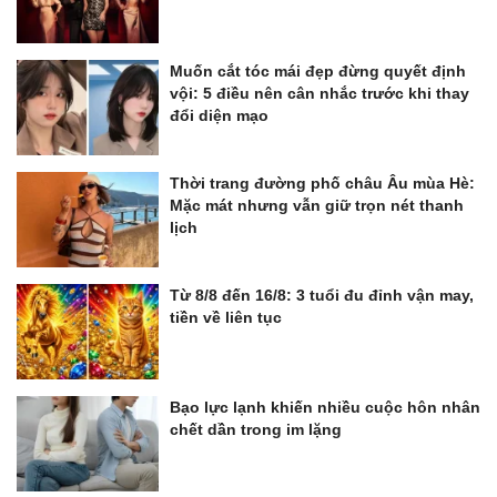
Muốn cắt tóc mái đẹp đừng quyết định
vội: 5 điều nên cân nhắc trước khi thay
đổi diện mạo
Thời trang đường phố châu Âu mùa Hè:
Mặc mát nhưng vẫn giữ trọn nét thanh
lịch
Từ 8/8 đến 16/8: 3 tuổi đu đỉnh vận may,
tiền về liên tục
Bạo lực lạnh khiến nhiều cuộc hôn nhân
chết dần trong im lặng