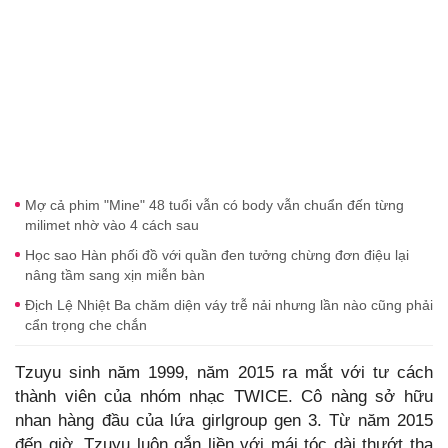
Mợ cả phim "Mine" 48 tuổi vẫn có body vẫn chuẩn đến từng
milimet nhờ vào 4 cách sau
Học sao Hàn phối đồ với quần đen tưởng chừng đơn điệu lại
nâng tầm sang xịn miễn bàn
Địch Lệ Nhiệt Ba chăm diện váy trễ nải nhưng lần nào cũng phải
cẩn trọng che chắn
Tzuyu sinh năm 1999, năm 2015 ra mắt với tư cách
thành viên của nhóm nhạc TWICE. Cô nàng sở hữu
nhan hàng đầu của lứa girlgroup gen 3. Từ năm 2015
đến giờ, Tzuyu luôn gắn liền với mái tóc dài thướt tha