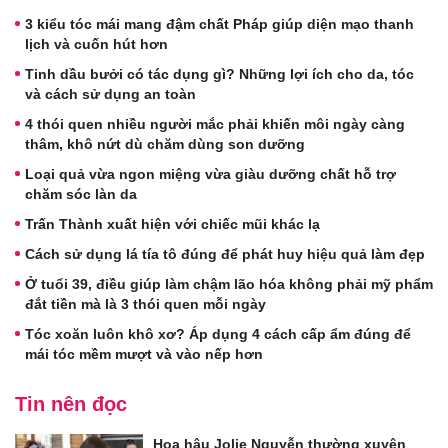
3 kiểu tóc mái mang đậm chất Pháp giúp diện mạo thanh
lịch và cuốn hút hơn
Tinh dầu bưởi có tác dụng gì? Những lợi ích cho da, tóc
và cách sử dụng an toàn
4 thói quen nhiều người mắc phải khiến môi ngày càng
thâm, khô nứt dù chăm dùng son dưỡng
Loại quả vừa ngon miệng vừa giàu dưỡng chất hỗ trợ
chăm sóc làn da
Trấn Thành xuất hiện với chiếc mũi khác lạ
Cách sử dụng lá tía tô đúng để phát huy hiệu quả làm đẹp
Ở tuổi 39, điều giúp làm chậm lão hóa không phải mỹ phẩm
đắt tiền mà là 3 thói quen mỗi ngày
Tóc xoăn luôn khô xơ? Áp dụng 4 cách cấp ẩm đúng để
mái tóc mềm mượt và vào nếp hơn
Tin nên đọc
Hoa hậu Jolie Nguyễn thường xuyên