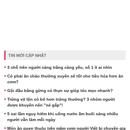
TIN MỚI CẬP NHẬT
3 chỗ trên người càng trắng càng yếu, số 1 ít ai nhìn
Có phải ăn cháo thường xuyên sẽ tốt cho tiêu hóa hơn ăn
cơm?
Gội đầu bằng gừng có thực sự giúp tóc mọc nhanh?
Trứng vịt lộn có bổ hơn trứng thường? 3 nhóm người
được khuyên nên "né gấp"!
5 sai lầm nguy hiểm khi uống nước ấm buổi sáng nhiều
người vẫn làm mỗi ngày
Món ăn quen thuộc trên mâm cơm người Việt bị chuyên gia