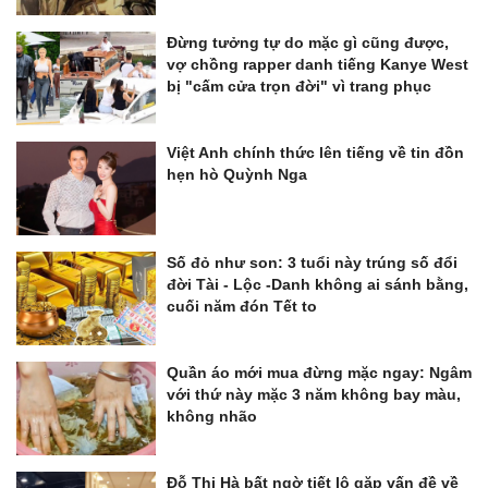
Đừng tưởng tự do mặc gì cũng được,
vợ chồng rapper danh tiếng Kanye West
bị "cấm cửa trọn đời" vì trang phục
Việt Anh chính thức lên tiếng về tin đồn
hẹn hò Quỳnh Nga
Số đỏ như son: 3 tuổi này trúng số đổi
đời Tài - Lộc -Danh không ai sánh bằng,
cuối năm đón Tết to
Quần áo mới mua đừng mặc ngay: Ngâm
với thứ này mặc 3 năm không bay màu,
không nhão
Đỗ Thị Hà bất ngờ tiết lộ gặp vấn đề về