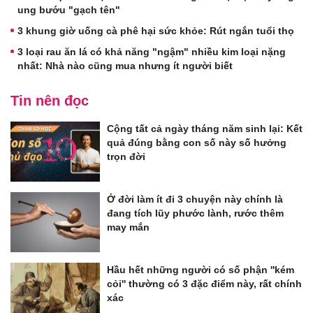
ung bướu "gạch tên"
3 khung giờ uống cà phê hại sức khỏe: Rút ngắn tuổi thọ
3 loại rau ăn lá có khả năng "ngậm" nhiều kim loại nặng
nhất: Nhà nào cũng mua nhưng ít người biết
Tin nên đọc
Cộng tất cả ngày tháng năm sinh lại: Kết
quả đúng bằng con số này số hưởng
trọn đời
Ở đời làm ít đi 3 chuyện này chính là
đang tích lũy phước lành, rước thêm
may mắn
Hầu hết những người có số phận ''kém
cỏi'' thường có 3 đặc điểm này, rất chính
xác