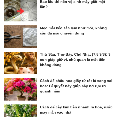
Bao lâu thì nên vệ sinh máy giặt một
lần?
Mẹo mài kéo sắc lẹm như mới, không
cần đá mài chuyên dụng
Thứ Sáu, Thứ Bảy, Chủ Nhật (7,8,9/8): 3
con giáp giữ ví, chủ quan là mất tiền
không đáng
Cách để chậu hoa giấy từ tốt lá sang sai
hoa: Bí quyết này giúp cây nở rực rỡ
quanh năm
Cách để cây kim tiền nhanh ra hoa, rước
may mắn vào nhà