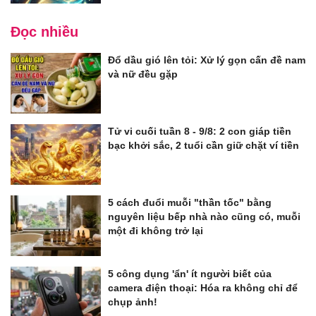
Đọc nhiều
Đổ dầu gió lên tỏi: Xử lý gọn cấn đề nam
và nữ đều gặp
Tử vi cuối tuần 8 - 9/8: 2 con giáp tiền
bạc khởi sắc, 2 tuổi cần giữ chặt ví tiền
5 cách đuổi muỗi "thần tốc" bằng
nguyên liệu bếp nhà nào cũng có, muỗi
một đi không trở lại
5 công dụng 'ẩn' ít người biết của
camera điện thoại: Hóa ra không chỉ để
chụp ảnh!