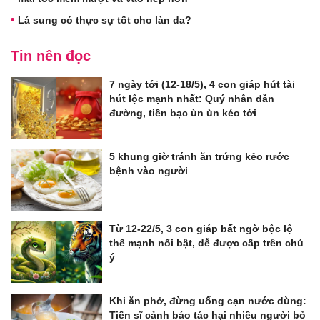
Lá sung có thực sự tốt cho làn da?
Tin nên đọc
7 ngày tới (12-18/5), 4 con giáp hút tài
hút lộc mạnh nhất: Quý nhân dẫn
đường, tiền bạc ùn ùn kéo tới
5 khung giờ tránh ăn trứng kẻo rước
bệnh vào người
Từ 12-22/5, 3 con giáp bất ngờ bộc lộ
thế mạnh nổi bật, dễ được cấp trên chú
ý
Khi ăn phở, đừng uống cạn nước dùng:
Tiến sĩ cảnh báo tác hại nhiều người bỏ