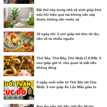
Đặt thứ này trong nhà vệ sinh giúp khử
mùi hôi hiệu quả mà không cần sáp
thơm, không cần nước xịt
10 ngày tới: 3 con giáp mở kho tài lộc,
tiền về từ nhiều nguồn
Thứ Sáu, Thứ Bảy, Chủ Nhật (7,8,9/8): 3
con giáp giữ ví, chủ quan là mất tiền
không đáng
3 ngày cuối tuần từ Thứ Sáu tới Chủ
Nhật: 3 con giáp Ăn Lộc Mẫu giàu to
Bao lâu nên gội đầu một lần để tóc