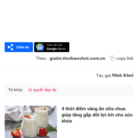
Theo:
giaitri.thoibaovhnt.com.vn
copy link
Tác giả:
Minh Khuê
bí quyết đẹp da
Từ khóa:
4 thời điểm vàng ăn sữa chua
giúp tăng gấp đôi lợi ích cho sức
khỏe