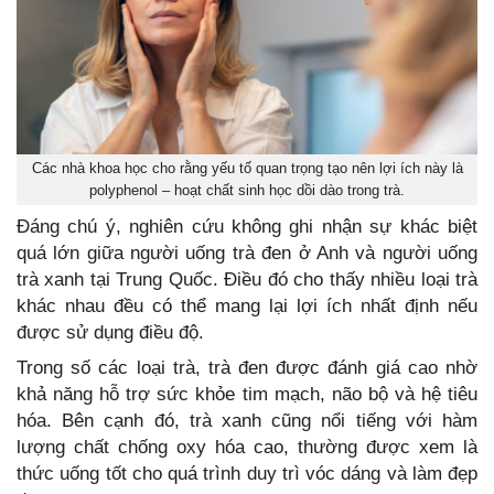
Các nhà khoa học cho rằng yếu tố quan trọng tạo nên lợi ích này là
polyphenol – hoạt chất sinh học dồi dào trong trà.
Đáng chú ý, nghiên cứu không ghi nhận sự khác biệt
quá lớn giữa người uống trà đen ở Anh và người uống
trà xanh tại Trung Quốc. Điều đó cho thấy nhiều loại trà
khác nhau đều có thể mang lại lợi ích nhất định nếu
được sử dụng điều độ.
Trong số các loại trà, trà đen được đánh giá cao nhờ
khả năng hỗ trợ sức khỏe tim mạch, não bộ và hệ tiêu
hóa. Bên cạnh đó, trà xanh cũng nổi tiếng với hàm
lượng chất chống oxy hóa cao, thường được xem là
thức uống tốt cho quá trình duy trì vóc dáng và làm đẹp