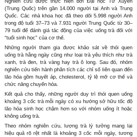
Nghiên cứu được thực hiện bởi Đại học Tứ Xuyên
(Trung Quốc) trên gần 14.000 người tại Anh và Trung
Quốc. Các nhà khoa học đã theo dõi 5.998 người Anh
trong độ tuổi 37–73 và 7.931 người Trung Quốc từ 30–
79 tuổi để đánh giá tác động của việc uống trà đối với
“tuổi sinh học” của cơ thể.
Những người tham gia được khảo sát về thói quen
uống trà hằng ngày cũng như loại trà yêu thích như trà
xanh, trà đen, trà vàng hay trà ô long. Sau đó, nhóm
nghiên cứu tiến hành phân tích các chỉ số liên quan đến
lão hóa gồm huyết áp, cholesterol, tỷ lệ mỡ cơ thể và
chức năng chuyển hóa.
Kết quả cho thấy, những người duy trì thói quen uống
khoảng 3 cốc trà mỗi ngày có xu hướng sở hữu tốc độ
lão hóa sinh học chậm hơn so với nhóm uống ít hoặc
không uống trà.
Theo nhóm nghiên cứu, lượng trà lý tưởng mang lại
hiệu quả rõ rệt nhất là khoảng 3 cốc mỗi ngày, tương