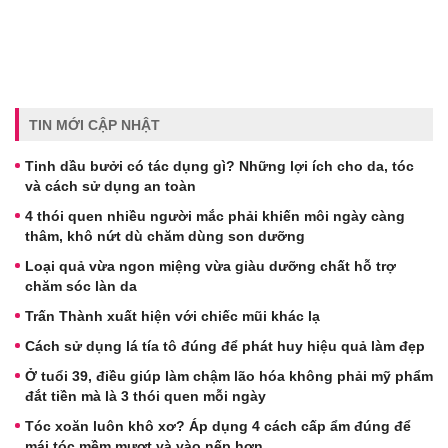
TIN MỚI CẬP NHẬT
Tinh dầu bưởi có tác dụng gì? Những lợi ích cho da, tóc
và cách sử dụng an toàn
4 thói quen nhiều người mắc phải khiến môi ngày càng
thâm, khô nứt dù chăm dùng son dưỡng
Loại quả vừa ngon miệng vừa giàu dưỡng chất hỗ trợ
chăm sóc làn da
Trấn Thành xuất hiện với chiếc mũi khác lạ
Cách sử dụng lá tía tô đúng để phát huy hiệu quả làm đẹp
Ở tuổi 39, điều giúp làm chậm lão hóa không phải mỹ phẩm
đắt tiền mà là 3 thói quen mỗi ngày
Tóc xoăn luôn khô xơ? Áp dụng 4 cách cấp ẩm đúng để
mái tóc mềm mượt và vào nếp hơn