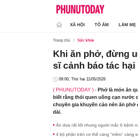
XÃ HỘI
TỔ ẤM
LÀM MẸ
Trang chủ
Sức khỏe
Khi ăn phở, đừng 
sĩ cảnh báo tác hạ
09:00, Thứ hai 11/05/2026
( PHUNUTODAY )
-
Phở là món ăn qu
biết rằng thói quen uống cạn nước 
chuyên gia khuyến cáo nên ăn phở 
dài.
Ăn dứa rất tốt nhưng người mắc 6 bệnh n
4 bộ phận trên cơ thể càng “mềm” càng s