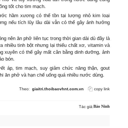
ông tốt cho tim mạch.
ớc hầm xương có thể tồn tại lượng nhỏ kim loại
ng nếu tích lũy lâu dài vẫn có thể gây ảnh hưởng
g nên ăn phở liên tục trong thời gian dài dù đây là
 nhiều tinh bột nhưng lại thiếu chất xơ, vitamin và
ng xuyên có thể gây mất cân bằng dinh dưỡng, ảnh
áo bón.
ết áp, tim mạch, suy giảm chức năng thận, gout
khi ăn phở và hạn chế uống quá nhiều nước dùng.
Theo:
giaitri.thoibaovhnt.com.vn
copy link
Tác giả:
Bảo Ninh