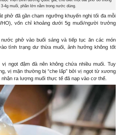
 3-4g muối, phần lớn nằm trong nước dùng.
át phở đã gần chạm ngưỡng khuyến nghị tối đa mỗi
WHO), vốn chỉ khoảng dưới 5g muối/người trưởng
 nước phở vào buổi sáng và tiếp tục ăn các món
 vào tình trạng dư thừa muối, ảnh hưởng không tốt
 vị ngọt đậm đà nên không chứa nhiều muối. Tuy
ng, vị mặn thường bị “che lấp” bởi vị ngọt từ xương
ó nhận ra lượng muối thực tế đã nạp vào cơ thể.