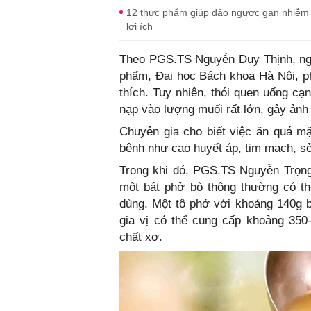
12 thực phẩm giúp đảo ngược gan nhiễm
lợi ích
Theo PGS.TS Nguyễn Duy Thịnh, ngu
phẩm, Đại học Bách khoa Hà Nội, p
thích. Tuy nhiên, thói quen uống cạ
nạp vào lượng muối rất lớn, gây ảnh
Chuyên gia cho biết việc ăn quá mặ
bệnh như cao huyết áp, tim mạch, sỏ
Trong khi đó, PGS.TS Nguyễn Trọng
một bát phở bò thông thường có t
dùng. Một tô phở với khoảng 140g b
gia vị có thể cung cấp khoảng 350-
chất xơ.