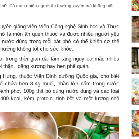
 mỡ: Có món nhiều người ăn thường xuyên mà không biết
yên giảng viên Viện Công nghệ Sinh học và Thực
hở là món ăn quen thuộc và được nhiều người yêu
n nước dùng trong mỗi bát phở có thể khiến cơ thể
 hưởng không tốt cho sức khỏe.
n trong thời gian dài làm tăng nguy cơ mắc nhiều
i thận, loãng xương hay hen phế quản.
 Hưng, thuộc Viện Dinh dưỡng Quốc gia, cho biết
hể chứa hơn 3-4g muối, phần lớn nằm trong nước
ánh phở, 100g thịt bò cùng nước dùng và các loại
400 kcal, kèm protein, tinh bột và một lượng nhỏ