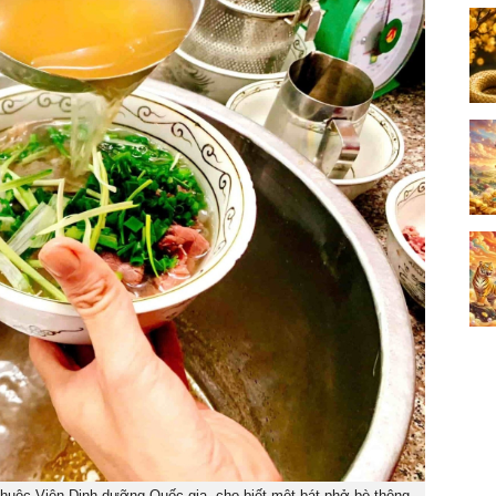
huộc Viện Dinh dưỡng Quốc gia, cho biết một bát phở bò thông