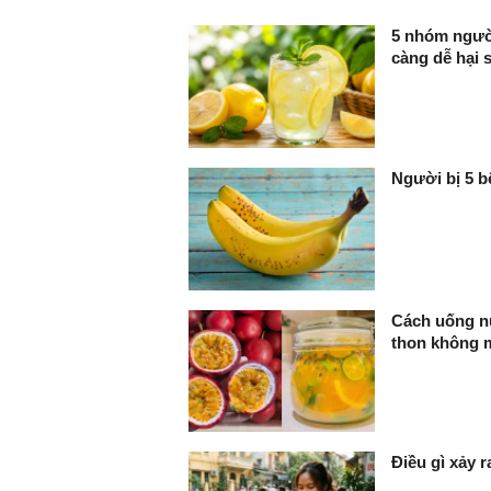
FaceBook
5 nhóm người
càng dễ hại 
Người bị 5 b
Cách uống nư
thon không 
Điều gì xảy 