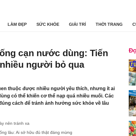
LÀM ĐẸP
SỨC KHỎE
GIẢI TRÍ
THỜI TRANG
C
Đọ
uống cạn nước dùng: Tiến
i nhiều người bỏ qua
en thuộc được nhiều người yêu thích, nhưng ít ai
dùng có thể khiến cơ thể nạp quá nhiều muối. Các
đúng cách để tránh ảnh hưởng sức khỏe về lâu
ày nên tránh xa
ống lâu: Ai sở hữu đủ thật đáng mừng