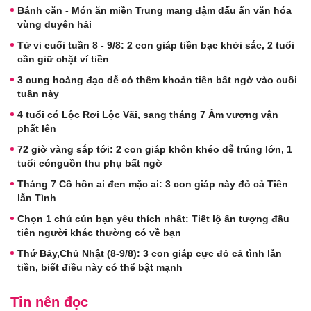
Bánh căn - Món ăn miền Trung mang đậm dấu ấn văn hóa
vùng duyên hải
Tử vi cuối tuần 8 - 9/8: 2 con giáp tiền bạc khởi sắc, 2 tuổi
cần giữ chặt ví tiền
3 cung hoàng đạo dễ có thêm khoản tiền bất ngờ vào cuối
tuần này
4 tuổi có Lộc Rơi Lộc Vãi, sang tháng 7 Âm vượng vận
phất lên
72 giờ vàng sắp tới: 2 con giáp khôn khéo dễ trúng lớn, 1
tuổi cónguồn thu phụ bất ngờ
Tháng 7 Cô hồn ai đen mặc ai: 3 con giáp này đỏ cả Tiền
lẫn Tình
Chọn 1 chú cún bạn yêu thích nhất: Tiết lộ ấn tượng đầu
tiên người khác thường có về bạn
Thứ Bảy,Chủ Nhật (8-9/8): 3 con giáp cực đỏ cả tình lẫn
tiền, biết điều này có thể bật mạnh
Tin nên đọc