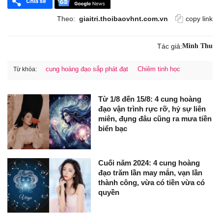
Theo:
giaitri.thoibaovhnt.com.vn
copy link
Tác giả:
Minh Thu
cung hoàng đạo sắp phát đạt
Chiêm tinh học
Từ khóa:
Từ 1/8 đến 15/8: 4 cung hoàng
đạo vận trình rực rỡ, hỷ sự liên
miên, đụng đâu cũng ra mưa tiền
biển bạc
Cuối năm 2024: 4 cung hoàng
đạo trăm lần may mắn, vạn lần
thành công, vừa có tiền vừa có
quyền