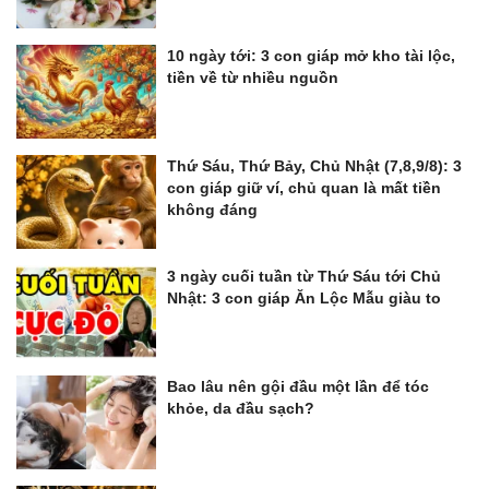
10 ngày tới: 3 con giáp mở kho tài lộc,
tiền về từ nhiều nguồn
Thứ Sáu, Thứ Bảy, Chủ Nhật (7,8,9/8): 3
con giáp giữ ví, chủ quan là mất tiền
không đáng
3 ngày cuối tuần từ Thứ Sáu tới Chủ
Nhật: 3 con giáp Ăn Lộc Mẫu giàu to
Bao lâu nên gội đầu một lần để tóc
khỏe, da đầu sạch?