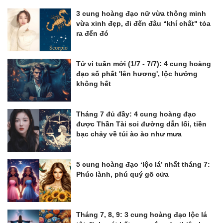
3 cung hoàng đạo nữ vừa thông minh
vừa xinh đẹp, đi đến đâu “khí chất" tỏa
ra đến đó
Tử vi tuần mới (1/7 - 7/7): 4 cung hoàng
đạo số phất 'lên hương', lộc hưởng
không hết
Tháng 7 đủ đầy: 4 cung hoàng đạo
được Thần Tài soi đường dẫn lối, tiền
bạc chảy về túi ào ào như mưa
5 cung hoàng đạo ‘lộc lá’ nhất tháng 7:
Phúc lành, phú quý gõ cửa
Tháng 7, 8, 9: 3 cung hoàng đạo lộc lá