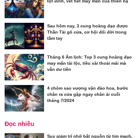
tột đỉnh, vét hết may mắn của thiên hạ
Sau hôm nay, 3 cung hoàng đạo được
Thần Tài gõ cửa, cơ hội đổi đời trong
tầm tay
Tháng 6 Âm lịch: Top 3 cung hoàng đạo
may mắn tài lộc, tiêu xài thoải mái mà
vẫn dư tiền
4 chòm sao vượng vận đào hoa, bước
chân ra cửa gặp ngay chân ái cuối
tháng 7/2024
Đọc nhiều
Suy giảm trí nhớ bắt nguồn từ tim mạch,