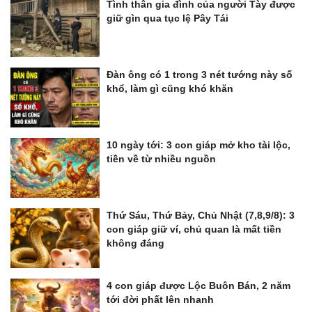
Tình thân gia đình của người Tày được
giữ gìn qua tục lệ Pây Tái
Đàn ông có 1 trong 3 nét tướng này số
khổ, làm gì cũng khó khăn
10 ngày tới: 3 con giáp mở kho tài lộc,
tiền về từ nhiều nguồn
Thứ Sáu, Thứ Bảy, Chủ Nhật (7,8,9/8): 3
con giáp giữ ví, chủ quan là mất tiền
không đáng
4 con giáp được Lộc Buôn Bán, 2 năm
tới đời phất lên nhanh