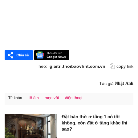
Theo:
giaitri.thoibaovhnt.com.vn
copy link
Tác giả:
Nhật Ánh
tổ ấm
mẹo vặt
điện thoại
Từ khóa:
Đặt bàn thờ ở tầng 1 có tốt
không, còn đặt ở tầng khác thì
sao?