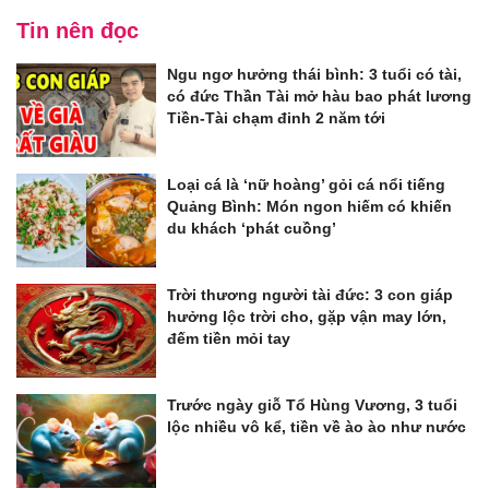
Tin nên đọc
Ngu ngơ hưởng thái bình: 3 tuổi có tài,
có đức Thần Tài mở hàu bao phát lương
Tiền-Tài chạm đinh 2 năm tới
Loại cá là ‘nữ hoàng’ gỏi cá nổi tiếng
Quảng Bình: Món ngon hiếm có khiến
du khách ‘phát cuồng’
Trời thương người tài đức: 3 con giáp
hưởng lộc trời cho, gặp vận may lớn,
đếm tiền mỏi tay
Trước ngày giỗ Tổ Hùng Vương, 3 tuổi
lộc nhiều vô kể, tiền về ào ào như nước