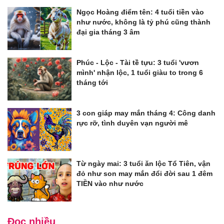
Ngọc Hoàng điểm tên: 4 tuổi tiền vào
như nước, không là tỷ phú cũng thành
đại gia tháng 3 âm
Phúc - Lộc - Tài tề tựu: 3 tuổi 'vươn
mình' nhận lộc, 1 tuổi giàu to trong 6
tháng tới
3 con giáp may mắn tháng 4: Công danh
rực rỡ, tình duyên vạn người mê
Từ ngày mai: 3 tuổi ăn lộc Tổ Tiên, vận
đỏ như son may mắn đổi đời sau 1 đêm
TIỀN vào như nước
Đọc nhiều