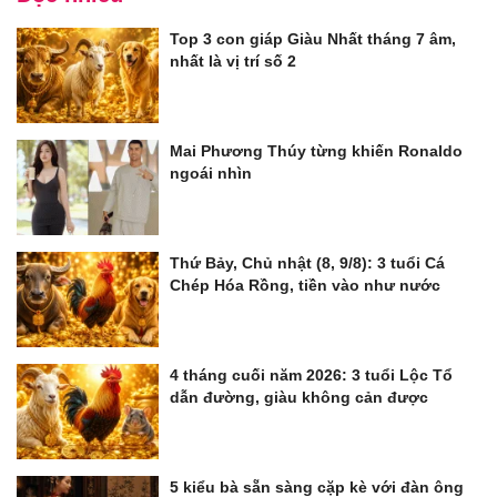
Top 3 con giáp Giàu Nhất tháng 7 âm,
nhất là vị trí số 2
Mai Phương Thúy từng khiến Ronaldo
ngoái nhìn
Thứ Bảy, Chủ nhật (8, 9/8): 3 tuổi Cá
Chép Hóa Rồng, tiền vào như nước
4 tháng cuối năm 2026: 3 tuổi Lộc Tổ
dẫn đường, giàu không cản được
5 kiểu bà sẵn sàng cặp kè với đàn ông