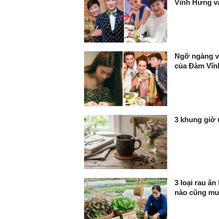
Vĩnh Hưng v
Ngỡ ngàng v
của Đàm Vĩ
3 khung giờ 
3 loại rau ă
nào cũng mua