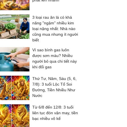
phất lên nhanh
3 loại rau ăn lá có khả
năng "ngậm" nhiều kim
loại nặng nhất: Nhà nào
cũng mua nhưng ít người
biết
Vì sao bình gas luôn
được sơn màu? Nhiều
người bỏ qua chi tiết này
khi đổi gas
Thứ Tư, Năm, Sáu (5, 6,
7/8): 3 tuổi Lộc Tổ Soi
Đường, Tiền Nhiều Như
Nước
Từ 6/8 đến 12/8: 3 tuổi
liên tục đón vận may, tiền
bạc nhiều vô kể