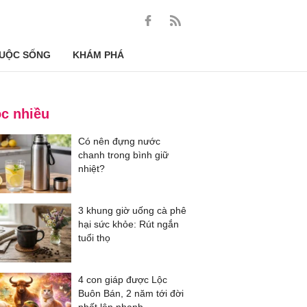
UỘC SỐNG
KHÁM PHÁ
c nhiều
Có nên đựng nước
chanh trong bình giữ
nhiệt?
3 khung giờ uống cà phê
hại sức khỏe: Rút ngắn
tuổi thọ
4 con giáp được Lộc
Buôn Bán, 2 năm tới đời