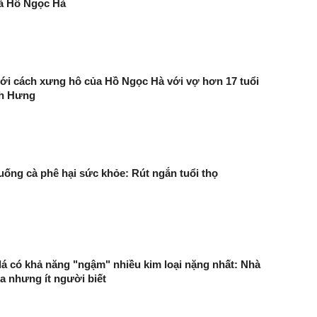
à Hồ Ngọc Hà
ới cách xưng hô của Hồ Ngọc Hà với vợ hơn 17 tuổi
nh Hưng
uống cà phê hại sức khỏe: Rút ngắn tuổi thọ
n lá có khả năng "ngậm" nhiều kim loại nặng nhất: Nhà
 nhưng ít người biết