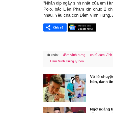
"Nhân dịp ngày sinh nhật của em Hưn
Polo, bác Liên Phạm xin chúc 2 c
nhau. Yêu cha con Đàm Vĩnh Hưng. All
đàm vĩnh hưng
ca sĩ đàm vĩnh
Từ khóa:
Đàm Vĩnh Hưng ly hôn
FaceBook
Vỡ lở chuyện
hôn, danh tí
Ngỡ ngàng tr