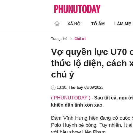
XÃ HỘI
TỔ ẤM
LÀM MẸ
Trang chủ
Giải trí
Vợ quyền lực U70 
thức lộ diện, cách 
chú ý
13:30, Thứ bảy 09/09/2023
( PHUNUTODAY )
-
Sau tất cả, ngườ
khiến dân tình xôn xao.
Đàm Vĩnh Hưng hiện đang có cuộc số
Polo Huỳnh bé bỏng. Tuy nhiên, ít a
với bầu show Liên Phạm.