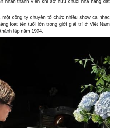
nh nhân thành viên khi sở hữu chuỗi nhà hàng đắt
a một công ty chuyên tổ chức nhiều show ca nhạc
g loạt tên tuổi lớn trong giới giải trí ở Việt Nam
 thành lập năm 1994.