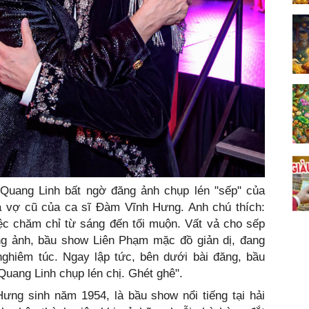
ĩ Quang Linh bất ngờ đăng ảnh chụp lén "sếp" của
 vợ cũ của ca sĩ Đàm Vĩnh Hưng. Anh chú thích:
 chăm chỉ từ sáng đến tối muộn. Vất vả cho sếp
ong ảnh, bầu show Liên Phạm mặc đồ giản dị, đang
ghiêm túc. Ngay lập tức, bên dưới bài đăng, bầu
Quang Linh chụp lén chị. Ghét ghê".
ưng sinh năm 1954, là bầu show nổi tiếng tại hải