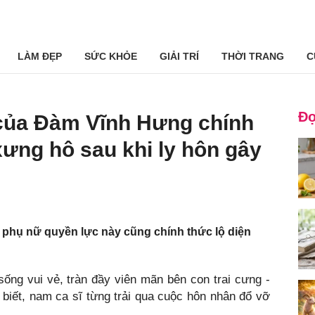
LÀM ĐẸP
SỨC KHỎE
GIẢI TRÍ
THỜI TRANG
C
Đọ
của Đàm Vĩnh Hưng chính
xưng hô sau khi ly hôn gây
i phụ nữ quyền lực này cũng chính thức lộ diện
ng vui vẻ, tràn đầy viên mãn bên con trai cưng -
i biết, nam ca sĩ từng trải qua cuộc hôn nhân đổ vỡ