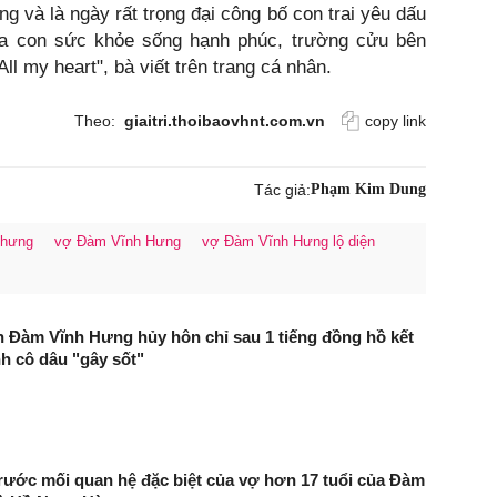
g và là ngày rất trọng đại công bố con trai yêu dấu
ha con sức khỏe sống hạnh phúc, trường cửu bên
 my heart", bà viết trên trang cá nhân.
Theo:
giaitri.thoibaovhnt.com.vn
copy link
Tác giả:
Phạm Kim Dung
 hưng
vợ Đàm Vĩnh Hưng
vợ Đàm Vĩnh Hưng lộ diện
 Đàm Vĩnh Hưng hủy hôn chỉ sau 1 tiếng đồng hồ kết
nh cô dâu "gây sốt"
ước mối quan hệ đặc biệt của vợ hơn 17 tuổi của Đàm