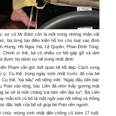
ại, vợ cũ Mr Đàm còn là một trong những nhân vật
z, bà từng tạo điều kiện hỗ trợ cho loạt sao đình
h Hưng, Hồ Ngọc Hà, Lệ Quyên, Phan Đình Tùng,
Chính vì thế, bà có nhiều cơ hội gặp gỡ và làm
và được họ dành sự nể trọng nhất định.
Liên Phạm vẫn giữ mối quan hệ tốt đẹp. Cách xưng
ú ý. Cụ thể, trong ngày sinh nhật trước đó của bé
Cụ thể, "bà bầu" nổi tiếng viết: "Ngày đầu tiên bác
Polo vào lòng, bác Liên đã nhìn thấy gương mặt
g lai sẽ là một chàng trai làm nên đại sự". Bà Liên
 mắn khi có bố là một ngôi sao nổi tiếng và thông
óc đặc biệt của bố sẽ giúp bé Polo nên người.
i chúc mừng sinh nhật đến chồng cũ kém 17 tuổi.