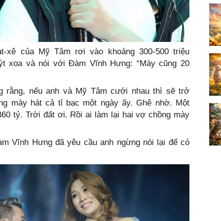
t-xê của Mỹ Tâm rơi vào khoảng 300-500 triệu
ýt xoa và nói với Đàm Vĩnh Hưng: “Mày cũng 20
 rằng, nếu anh và Mỹ Tâm cưới nhau thì sẽ trở
ồng mày hát cả tỉ bạc một ngày ấy. Ghê nhờ. Một
60 tỷ. Trời đất ơi. Rồi ai làm lại hai vợ chồng mày
Đàm Vĩnh Hưng đã yêu cầu anh ngừng nói lại để có