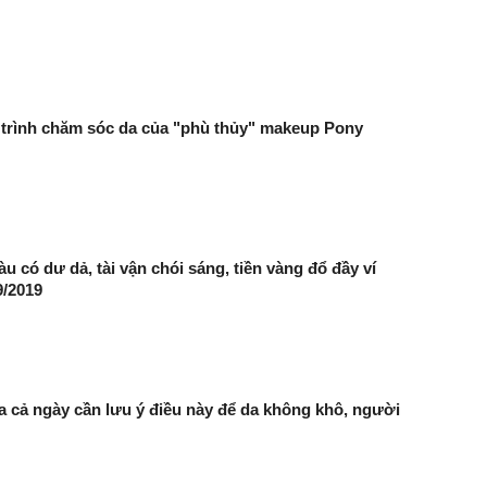
 trình chăm sóc da của "phù thủy" makeup Pony
àu có dư dả, tài vận chói sáng, tiền vàng đổ đầy ví
9/2019
a cả ngày cần lưu ý điều này để da không khô, người