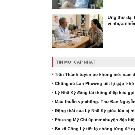
Ung thư đại 
vi nhựa nhi
TIN MỚI CẬP NHẬT
Trấn Thành tuyên bố không mời nam d
Chồng cũ Lan Phương tiết lộ gặp 'khó
Lý Nhã Kỳ đăng tải thông điệp kêu gọi
Mâu thuẫn vợ chồng: Thư Đan Nguyễn v
Động thái của Lý Nhã Kỳ giữa lúc bị r
Phương Mỹ Chi úp mở chuyện đặc biệ
Bà xã Công Lý tiết lộ chồng từng đề ng