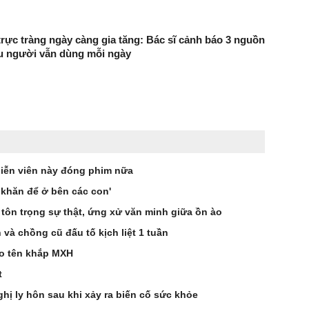
trực tràng ngày càng gia tăng: Bác sĩ cảnh báo 3 nguồn
ều người vẫn dùng mỗi ngày
iễn viên này đóng phim nữa
 khăn để ở bên các con'
 tôn trọng sự thật, ứng xử văn minh giữa ồn ào
à chồng cũ đấu tố kịch liệt 1 tuần
éo tên khắp MXH
t
hị ly hôn sau khi xảy ra biến cố sức khỏe