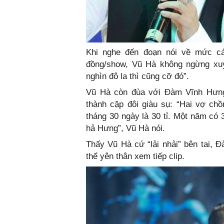
Khi nghe đến đoạn nói về mức cá
đồng/show, Vũ Hà không ngừng xu
nghìn đô la thì cũng cỡ đó”.
Vũ Hà còn đùa với Đàm Vĩnh Hưng
thành cặp đôi giàu sụ: “Hai vợ ch
tháng 30 ngày là 30 tỉ. Một năm có 3
hả Hưng”, Vũ Hà nói.
Thấy Vũ Hà cứ “lải nhải” bên tai, 
thể yên thân xem tiếp clip.