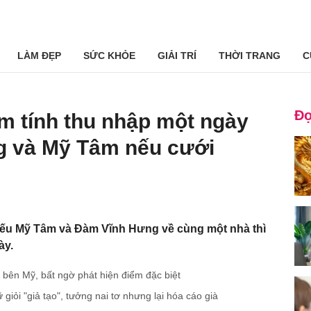
LÀM ĐẸP
SỨC KHỎE
GIẢI TRÍ
THỜI TRANG
C
Đọ
ẩm tính thu nhập một ngày
g và Mỹ Tâm nếu cưới
nếu Mỹ Tâm và Đàm Vĩnh Hưng về cùng một nhà thì
ày.
bên Mỹ, bất ngờ phát hiện điểm đặc biệt
iỏi "giả tạo", tưởng nai tơ nhưng lại hóa cáo già