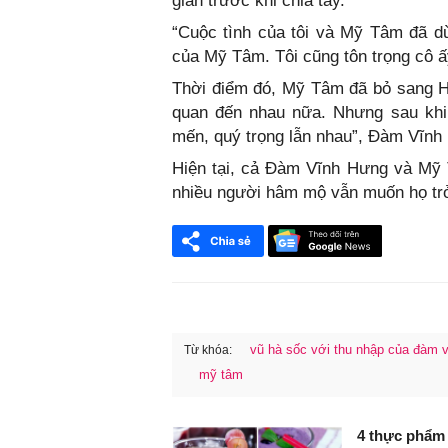
gian trước khi chia tay.
“Cuộc tình của tôi và Mỹ Tâm đã dừ
của Mỹ Tâm. Tôi cũng tôn trọng cô 
Thời điểm đó, Mỹ Tâm đã bỏ sang Hà
quan đến nhau nữa. Nhưng sau khi 
mến, quý trọng lẫn nhau”, Đàm Vĩnh
Hiện tại, cả Đàm Vĩnh Hưng và Mỹ 
nhiều người hâm mộ vẫn muốn họ trở
vũ hà sốc với thu nhập của đàm 
Từ khóa:
mỹ tâm
FaceBook
4 thực phẩm 