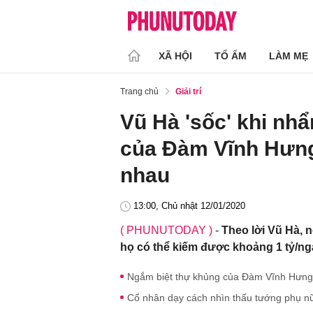
XÃ HỘI
TỔ ẤM
LÀM MẸ
Trang chủ
Giải trí
Vũ Hà 'sốc' khi nh
của Đàm Vĩnh Hưn
nhau
13:00, Chủ nhật 12/01/2020
( PHUNUTODAY )
-
Theo lời Vũ Hà, 
họ có thể kiếm được khoảng 1 tỷ/ng
Ngắm biệt thự khủng của Đàm Vĩnh Hưng 
Cổ nhân dạy cách nhìn thấu tướng phụ nữ g