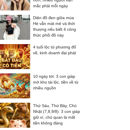
hơn, nhiều người vẫn
mắc phải mỗi ngày
Diện đồ đen giữa mùa
Hè vẫn mát mẻ và thời
thượng nếu biết 4 công
thức phối đồ này
4 tuổi lộc tứ phương đổ
về, kinh doanh đại phát
10 ngày tới: 3 con giáp
mở kho tài lộc, tiền về từ
nhiều nguồn
Thứ Sáu, Thứ Bảy, Chủ
Nhật (7,8,9/8): 3 con giáp
giữ ví, chủ quan là mất
tiền không đáng