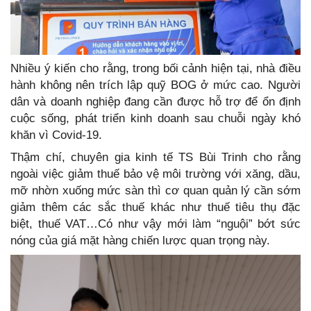
Nhiều ý kiến cho rằng, trong bối cảnh hiện tại, nhà điều
hành không nên trích lập quỹ BOG ở mức cao. Người
dân và doanh nghiệp đang cần được hỗ trợ để ổn định
cuộc sống, phát triển kinh doanh sau chuỗi ngày khó
khăn vì Covid-19.
Thậm chí, chuyên gia kinh tế TS Bùi Trinh cho rằng
ngoài việc giảm thuế bảo vệ môi trường với xăng, dầu,
mỡ nhờn xuống mức sàn thì cơ quan quản lý cần sớm
giảm thêm các sắc thuế khác như thuế tiêu thụ đặc
biệt, thuế VAT…Có như vậy mới làm “nguội” bớt sức
nóng của giá mặt hàng chiến lược quan trọng này.