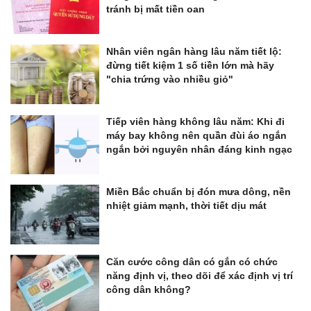
tránh bị mất tiền oan
Nhân viên ngân hàng lâu năm tiết lộ:
đừng tiết kiệm 1 số tiền lớn mà hãy
"chia trứng vào nhiều giỏ"
Tiếp viên hàng không lâu năm: Khi đi
máy bay không nên quần đùi áo ngắn
ngắn bởi nguyên nhân đáng kinh ngạc
Miền Bắc chuẩn bị đón mưa dông, nền
nhiệt giảm mạnh, thời tiết dịu mát
Căn cước công dân có gắn có chức
năng định vị, theo dõi để xác định vị trí
công dân không?