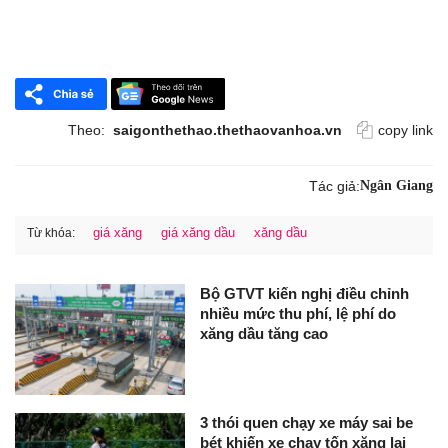
Theo:
saigonthethao.thethaovanhoa.vn
copy link
Tác giả:
Ngân Giang
giá xăng
giá xăng dầu
xăng dầu
Từ khóa:
Bộ GTVT kiến nghị điều chỉnh
nhiều mức thu phí, lệ phí do
xăng dầu tăng cao
3 thói quen chạy xe máy sai be
bét khiến xe chạy tốn xăng lại