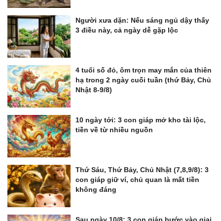
Người xưa dặn: Nếu sáng ngủ dậy thấy
3 điều này, cả ngày dễ gặp lộc
4 tuổi số đỏ, ôm trọn may mắn của thiên
hạ trong 2 ngày cuối tuần (thứ Bảy, Chủ
Nhật 8-9/8)
10 ngày tới: 3 con giáp mở kho tài lộc,
tiền về từ nhiều nguồn
Thứ Sáu, Thứ Bảy, Chủ Nhật (7,8,9/8): 3
con giáp giữ ví, chủ quan là mất tiền
không đáng
Sau ngày 10/8: 3 con giáp bước vào giai