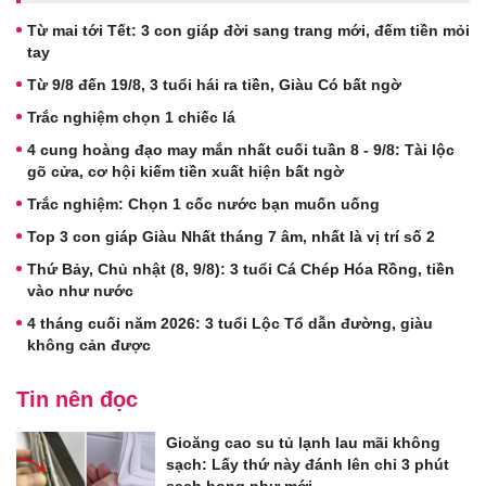
Từ mai tới Tết: 3 con giáp đời sang trang mới, đếm tiền mỏi
tay
Từ 9/8 đến 19/8, 3 tuổi hái ra tiền, Giàu Có bất ngờ
Trắc nghiệm chọn 1 chiếc lá
4 cung hoàng đạo may mắn nhất cuối tuần 8 - 9/8: Tài lộc
gõ cửa, cơ hội kiếm tiền xuất hiện bất ngờ
Trắc nghiệm: Chọn 1 cốc nước bạn muốn uống
Top 3 con giáp Giàu Nhất tháng 7 âm, nhất là vị trí số 2
Thứ Bảy, Chủ nhật (8, 9/8): 3 tuổi Cá Chép Hóa Rồng, tiền
vào như nước
4 tháng cuối năm 2026: 3 tuổi Lộc Tổ dẫn đường, giàu
không cản được
Tin nên đọc
Gioăng cao su tủ lạnh lau mãi không
sạch: Lấy thứ này đánh lên chỉ 3 phút
sạch bong như mới