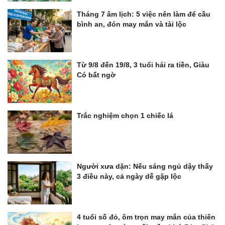
Tháng 7 âm lịch: 5 việc nên làm để cầu
bình an, đón may mắn và tài lộc
Từ 9/8 đến 19/8, 3 tuổi hái ra tiền, Giàu
Có bất ngờ
Trắc nghiệm chọn 1 chiếc lá
Người xưa dặn: Nếu sáng ngủ dậy thấy
3 điều này, cả ngày dễ gặp lộc
4 tuổi số đỏ, ôm trọn may mắn của thiên