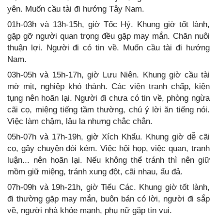
yên. Muốn cầu tài đi hướng Tây Nam.
01h-03h và 13h-15h, giờ Tốc Hỷ. Khung giờ tốt lành,
gặp gỡ người quan trọng đều gặp may mắn. Chăn nuôi
thuận lợi. Người đi có tin về. Muốn cầu tài đi hướng
Nam.
03h-05h và 15h-17h, giờ Lưu Niên. Khung giờ cầu tài
mờ mịt, nghiệp khó thành. Các viện tranh chấp, kiện
tụng nên hoãn lại. Người đi chưa có tin về, phòng ngừa
cãi cọ, miệng tiếng tầm thường, chú ý lời ăn tiếng nói.
Việc làm chậm, lâu la nhưng chắc chắn.
05h-07h và 17h-19h, giờ Xích Khẩu. Khung giờ dễ cãi
cọ, gây chuyện đói kém. Việc hội họp, việc quan, tranh
luận... nên hoãn lại. Nếu không thể tránh thì nên giữ
mồm giữ miệng, tránh xung đột, cãi nhau, ẩu đả.
07h-09h và 19h-21h, giờ Tiểu Các. Khung giờ tốt lành,
đi thường gặp may mắn, buôn bán có lời, người đi sắp
về, người nhà khỏe mạnh, phụ nữ gặp tin vui.