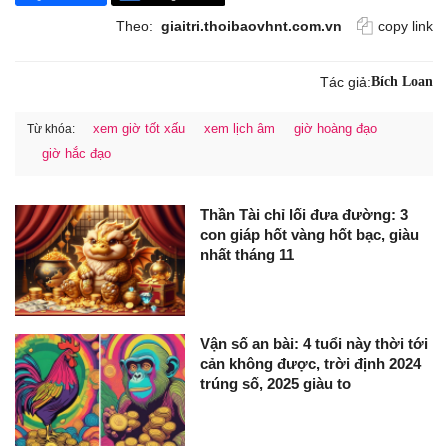
Theo:
giaitri.thoibaovhnt.com.vn
copy link
Tác giả:
Bích Loan
xem giờ tốt xấu
xem lịch âm
giờ hoàng đạo
Từ khóa:
giờ hắc đạo
Thần Tài chỉ lối đưa đường: 3
con giáp hốt vàng hốt bạc, giàu
nhất tháng 11
Vận số an bài: 4 tuổi này thời tới
cản không được, trời định 2024
trúng số, 2025 giàu to