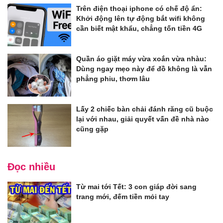
Trên điện thoại iphone có chế độ ẩn:
Khởi động lên tự động bắt wifi không
cần biết mật khẩu, chẳng tốn tiền 4G
Quần áo giặt máy vừa xoắn vừa nhàu:
Dùng ngay mẹo này để đồ không là vẫn
phẳng phiu, thơm lâu
Lấy 2 chiếc bàn chải đánh răng cũ buộc
lại với nhau, giải quyết vấn đề nhà nào
cũng gặp
Đọc nhiều
Từ mai tới Tết: 3 con giáp đời sang
trang mới, đếm tiền mỏi tay