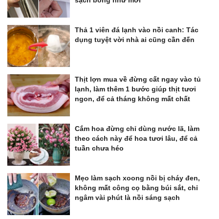
Thả 1 viên đá lạnh vào nồi canh: Tác
dụng tuyệt vời nhà ai cũng cần đến
Thịt lợn mua về đừng cất ngay vào tủ
lạnh, làm thêm 1 bước giúp thịt tươi
ngon, để cả tháng không mất chất
Cắm hoa đừng chỉ dùng nước lã, làm
theo cách này để hoa tươi lâu, để cả
tuần chưa héo
Mẹo làm sạch xoong nồi bị cháy đen,
không mất công cọ bằng búi sắt, chỉ
ngâm vài phút là nồi sáng sạch