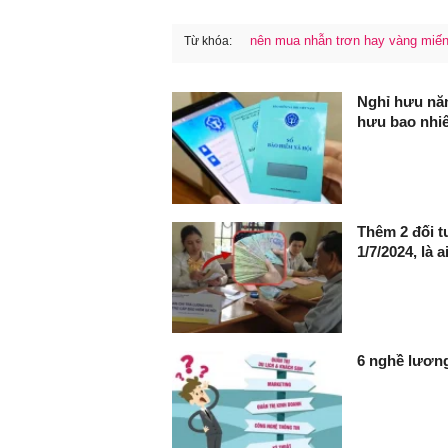
nên mua nhẫn trơn hay vàng miế
Từ khóa:
FaceBook
Nghỉ hưu nă
hưu bao nhi
Thêm 2 đối 
1/7/2024, là a
6 nghề lương