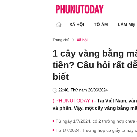
XÃ HỘI
TỔ ẤM
LÀM MẸ
Trang chủ
Xã hội
1 cây vàng bằng mấy
tiền? Câu hỏi rất 
biết
22:46, Thứ năm 20/06/2024
( PHUNUTODAY )
-
Tại Việt Nam, và
và phân. Vậy, một cây vàng bằng mấy 
Từ ngày 1/7/2024, có 2 trường hợp chưa c
Từ 1/7/2024: Trường hợp có giấy tờ này x