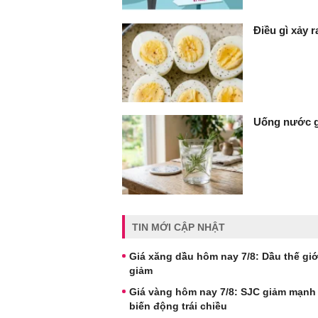
Điều gì xảy 
Uống nước gì
TIN MỚI CẬP NHẬT
Giá xăng dầu hôm nay 7/8: Dầu thế giới
giảm
Giá vàng hôm nay 7/8: SJC giảm mạnh
biến động trái chiều