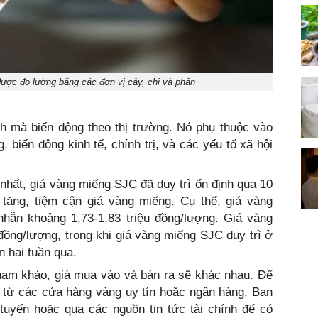
ược đo lường bằng các đơn vị cây, chỉ và phân
nh mà biến động theo thị trường. Nó phụ thuộc vào
, biến động kinh tế, chính trị, và các yếu tố xã hội
 nhất, giá vàng miếng SJC đã duy trì ổn định qua 10
 tăng, tiệm cận giá vàng miếng. Cụ thể, giá vàng
hẫn khoảng 1,73-1,83 triệu đồng/lượng. Giá vàng
ồng/lượng, trong khi giá vàng miếng SJC duy trì ở
n hai tuần qua.
tham khảo, giá mua vào và bán ra sẽ khác nhau. Để
t từ các cửa hàng vàng uy tín hoặc ngân hàng. Bạn
 tuyến hoặc qua các nguồn tin tức tài chính để có