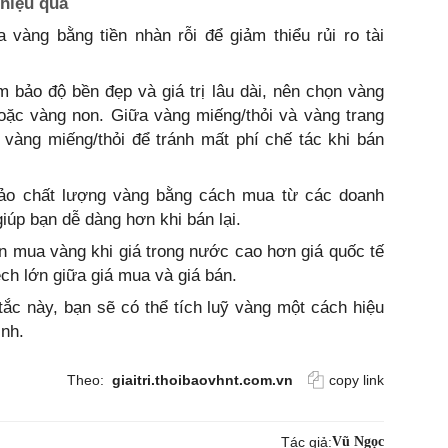
 hiệu quả
 vàng bằng tiền nhàn rỗi để giảm thiểu rủi ro tài
bảo độ bền đẹp và giá trị lâu dài, nên chọn vàng
oặc vàng non. Giữa vàng miếng/thỏi và vàng trang
vàng miếng/thỏi để tránh mất phí chế tác khi bán
ảo chất lượng vàng bằng cách mua từ các doanh
giúp bạn dễ dàng hơn khi bán lại.
n mua vàng khi giá trong nước cao hơn giá quốc tế
ch lớn giữa giá mua và giá bán.
ắc này, bạn sẽ có thể tích luỹ vàng một cách hiệu
ình.
Theo:
giaitri.thoibaovhnt.com.vn
copy link
Tác giả:
Vũ Ngọc