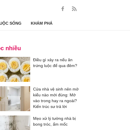
UỘC SỐNG
KHÁM PHÁ
c nhiều
Điều gì xảy ra nếu ăn
trứng luộc để qua đêm?
Cửa nhà vệ sinh nên mở
kiểu nào mới đúng: Mở
vào trong hay ra ngoài?
Kiến trúc sư trả lời
Mẹo xử lý tường nhà bị
bong tróc, ẩm mốc