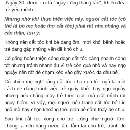
-Ngày 30: được coi là “ngày cùng tháng tận”, khiến đứa
trẻ yểu mệnh.
Nhưng nhớ khi thực hiện việc này, người cắt tóc (có
thể là bố mẹ hoặc thợ cắt tóc) phải rất nhẹ nhàng và
cẩn thận, lưu ý:
Không nên cắt tóc khi bé đang ốm, mới khỏi bệnh hoặc
trẻ đang gặp những vấn đề khó chịu.
Cố gắng hoàn thiện công đoạn cắt tóc càng nhanh càng
tốt nhưng tránh nhanh ẩu vì trẻ còn quá nhỏ và hay ngọ
nguậy nên rất dễ chạm kéo vào gây xước da đầu bé.
Có nhiều mẹ nghĩ rằng cắt tóc cho con lúc ngủ là một
cách dễ dàng tránh việc trẻ quấy khóc hay ngọ nguậy
nhưng nếu chẳng may trẻ thức giấc mà giật mình rất
nguy hiểm. Vì vậy, mọi người nên tránh cắt tóc bé lúc
ngủ mà hãy chọn khoảng thời gian bé cảm thấy dễ chịu.
Sau khi cắt tóc xong cho trẻ, cũng như người lớn,
chúng ta nên dùng nước ấm tắm lại cho trẻ, tránh để