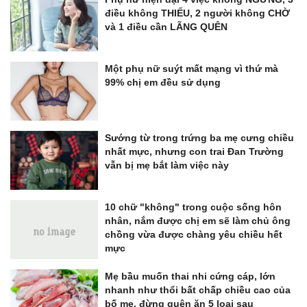
điều không THIẾU, 2 người không CHỜ
và 1 điều cần LÃNG QUÊN
Một phụ nữ suýt mất mạng vì thứ mà
99% chị em đều sử dụng
Sướng từ trong trứng ba mẹ cưng chiều
nhất mực, nhưng con trai Đan Trường
vẫn bị mẹ bắt làm việc này
10 chữ "không" trong cuộc sống hôn
nhân, nắm được chị em sẽ làm chủ ông
chồng vừa được chàng yêu chiều hết
mực
Mẹ bầu muốn thai nhi cứng cáp, lớn
nhanh như thổi bất chấp chiều cao của
bố mẹ, đừng quên ăn 5 loại sau