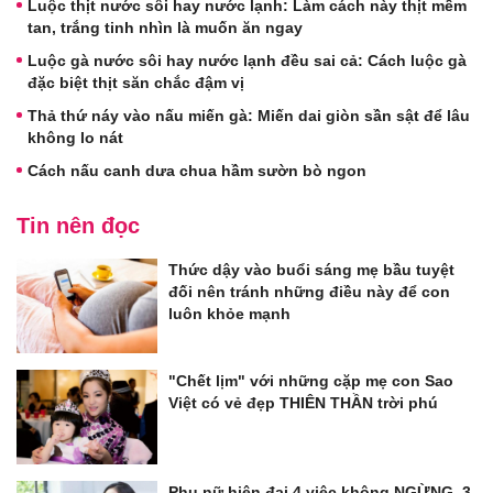
Luộc thịt nước sôi hay nước lạnh: Làm cách này thịt mềm
tan, trắng tinh nhìn là muốn ăn ngay
Luộc gà nước sôi hay nước lạnh đều sai cả: Cách luộc gà
đặc biệt thịt săn chắc đậm vị
Thả thứ náy vào nấu miến gà: Miến dai giòn sần sật để lâu
không lo nát
Cách nấu canh dưa chua hầm sườn bò ngon
Tin nên đọc
Thức dậy vào buổi sáng mẹ bầu tuyệt
đối nên tránh những điều này để con
luôn khỏe mạnh
"Chết lịm" với những cặp mẹ con Sao
Việt có vẻ đẹp THIÊN THẦN trời phú
Phụ nữ hiện đại 4 việc không NGỪNG, 3