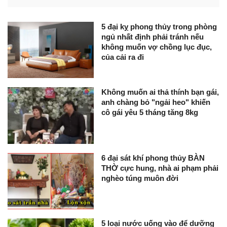
5 đại kỵ phong thủy trong phòng
ngủ nhất định phải tránh nếu
không muốn vợ chồng lục đục,
của cải ra đi
Không muốn ai thả thính bạn gái,
anh chàng bỏ "ngải heo" khiến
cô gái yêu 5 tháng tăng 8kg
6 đại sát khí phong thủy BÀN
THỜ cực hung, nhà ai phạm phải
nghèo túng muôn đời
5 loại nước uống vào để dưỡng