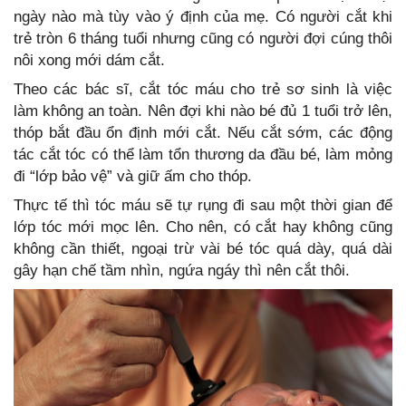
ngày nào mà tùy vào ý định của mẹ. Có người cắt khi
trẻ tròn 6 tháng tuổi nhưng cũng có người đợi cúng thôi
nôi xong mới dám cắt.
Theo các bác sĩ, cắt tóc máu cho trẻ sơ sinh là việc
làm không an toàn. Nên đợi khi nào bé đủ 1 tuổi trở lên,
thóp bắt đầu ổn định mới cắt. Nếu cắt sớm, các động
tác cắt tóc có thể làm tổn thương da đầu bé, làm mỏng
đi “lớp bảo vệ” và giữ ấm cho thóp.
Thực tế thì tóc máu sẽ tự rụng đi sau một thời gian để
lớp tóc mới mọc lên. Cho nên, có cắt hay không cũng
không cần thiết, ngoại trừ vài bé tóc quá dày, quá dài
gây hạn chế tầm nhìn, ngứa ngáy thì nên cắt thôi.