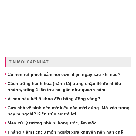
TIN MỚI CẬP NHẬT
Có nên rút phích cắm nồi cơm điện ngay sau khi nấu?
Cách trồng hành hoa (hành lá) trong chậu để đẻ nhiều
nhánh, trồng 1 lần thu hái gần như quanh năm
Vì sao hầu hết ổ khóa đều bằng đồng vàng?
Cửa nhà vệ sinh nên mở kiểu nào mới đúng: Mở vào trong
hay ra ngoài? Kiến trúc sư trả lời
Mẹo xử lý tường nhà bị bong tróc, ẩm mốc
Tháng 7 âm lịch: 3 món người xưa khuyên nên hạn chế