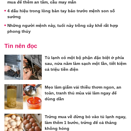
mua để thêm an tâm, cầu may mắn
4 dấu hiệu trong lòng bàn tay báo trước mệnh son số
sướng
Những người mệnh này, tuổi này trồng cây khế rất hợp
phong thủy
Tin nên đọc
Tủ lạnh có một bộ phận đặc biệt ở phía
sau, nửa năm làm sạch một lần, tiết kiệm
cả triệu tiền điện
Mẹo làm giấm vải thiều thơm ngon, an
toàn, tranh thủ mùa vải làm ngay để
dùng dần
Trứng mua về đừng bỏ vào tủ lạnh ngay,
làm thêm 1 bước, trứng để cả tháng
không hỏng