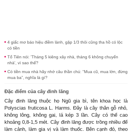
4 giấc mơ báo hiệu điềm lành, gặp 1/3 thôi cũng tha hồ có lộc
có tiền
Tổ Tiên nói: 'Tháng 5 kiêng xây nhà, tháng 6 không chuyển
nhà', vì sao thế?
Có tiền mua nhà hãy nhớ câu thần chú: “Mua cũ, mua lớn, đừng
mua ba”, nghĩa là gì?
Đặc điểm của cây đinh lăng
Cây đinh lăng thuộc họ Ngũ gia bì, tên khoa học là
Polyscias fruticosa L. Harms. Đây là cây thân gỗ nhỏ,
không lông, không gai, lá kép 3 lần. Cây có thể cao
khoảng 0,8-1,5 mét. Cây đinh lăng được trồng nhiều để
làm cảnh, làm gia vị và làm thuốc. Bên cạnh đó, theo