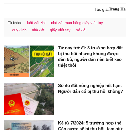
Tác giả:
Trang Hạ
luật đất đai
nhà đất mua bằng giấy viết tay
Từ khóa:
quy định
nhà đất
giấy viết tay
sổ đỏ
Từ nay trở đi: 3 trường hợp đất
bị thu hồi nhưng không được
đền bù, người dân nên biết kẻo
thiệt thòi
Sổ đỏ đất nông nghiệp hết hạn:
Người dân có bị thu hồi không?
Kể từ 7/2024: 5 trường hợp thẻ
Căn cước sẽ bị thu hồi, tạm giữ,