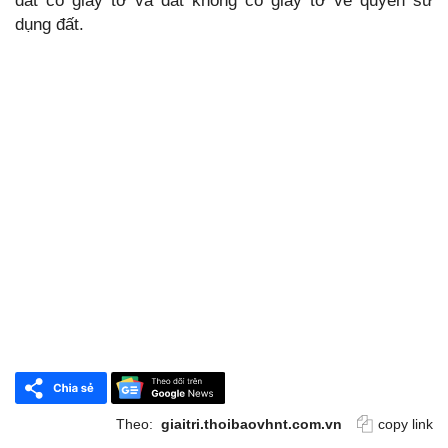
đất có giấy tờ và đất không có giấy tờ về quyền sử
dụng đất.
Theo:
giaitri.thoibaovhnt.com.vn
copy link