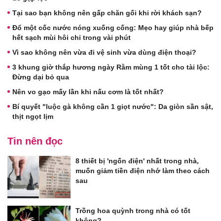
Tại sao bạn không nên gấp chăn gối khi rời khách sạn?
Đổ một cốc nước nóng xuống cống: Mẹo hay giúp nhà bếp
hết sạch mùi hôi chỉ trong vài phút
Vì sao không nên vừa đi vệ sinh vừa dùng điện thoại?
3 khung giờ thắp hương ngày Rằm mùng 1 tốt cho tài lộc:
Đừng dại bỏ qua
Nên vo gạo mấy lần khi nấu cơm là tốt nhất?
Bí quyết "luộc gà không cần 1 giọt nước": Da giòn sần sật,
thịt ngọt lịm
Tin nên đọc
8 thiết bị 'ngốn điện' nhất trong nhà,
muốn giảm tiền điện nhớ làm theo cách
sau
Trồng hoa quỳnh trong nhà có tốt
không?