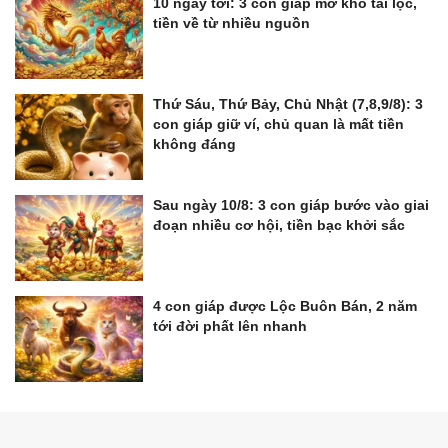
10 ngày tới: 3 con giáp mở kho tài lộc,
tiền về từ nhiều nguồn
Thứ Sáu, Thứ Bảy, Chủ Nhật (7,8,9/8): 3
con giáp giữ ví, chủ quan là mất tiền
không đáng
Sau ngày 10/8: 3 con giáp bước vào giai
đoạn nhiều cơ hội, tiền bạc khởi sắc
4 con giáp được Lộc Buôn Bán, 2 năm
tới đời phất lên nhanh