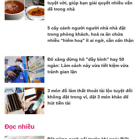
tuyệt vời, giúp bạn giải quyết nhiều vấn
đề trong nhà
5 cây cảnh người người nhà nhà đặt
trong phòng khách, hoá ra ẩn chứa
nhiều “hiểm hoạ" ít ai ngờ, cần cẩn thận
Đổ xăng đừng hô "đầy bình" hay 50
ngàn: Làm cách này vừa tiết kiệm vừa
tránh gian lận
3 món đồ làm thất thoát tài lộc tuyệt đối
không đặt trong ví, đặt 3 món khác để
hút tiền tài
Đọc nhiều
Đặt gừng cạnh gối trước khi ngủ: Biết