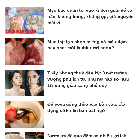
Mẹo bảo quản tỏi cực kì đơn giản để cả
năm không hỏng, không ọp, giữ nguyên
mùi vị
Mua thịt lợn chọn miếng có màu đậm
hay nhạt mới là thịt tươi ngon?
Thầy phong thuỷ dặn kỹ: 3 nét tướng
vượng phu ích tử, phụ nữ nào sở hữu
1/3 cũng giàu sang phú quý
Đổ coca uống thừa vào bồn cầu, tác
dụng sẽ khiến bạn bất ngờ
Nước trà để qua đêm có nhiều lợi ích