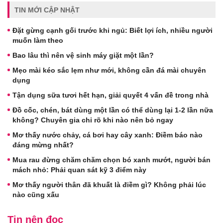
TIN MỚI CẬP NHẬT
Đặt gừng cạnh gối trước khi ngủ: Biết lợi ích, nhiều người
muốn làm theo
Bao lâu thì nên vệ sinh máy giặt một lần?
Mẹo mài kéo sắc lẹm như mới, không cần đá mài chuyên
dụng
Tận dụng sữa tươi hết hạn, giải quyết 4 vấn đề trong nhà
Đồ cốc, chén, bát dùng một lần có thể dùng lại 1-2 lần nữa
không? Chuyên gia chỉ rõ khi nào nên bỏ ngay
Mơ thấy nước chảy, cá bơi hay cây xanh: Điềm báo nào
đáng mừng nhất?
Mua rau đừng chăm chăm chọn bó xanh mướt, người bán
mách nhỏ: Phải quan sát kỹ 3 điểm này
Mơ thấy người thân đã khuất là điềm gì? Không phải lúc
nào cũng xấu
Tin nên đọc