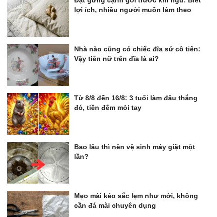
lợi ích, nhiều người muốn làm theo
Nhà nào cũng có chiếc đĩa sứ cô tiên:
Vậy tiên nữ trên đĩa là ai?
Từ 8/8 đến 16/8: 3 tuổi làm đâu thắng
đó, tiền đếm mỏi tay
Bao lâu thì nên vệ sinh máy giặt một
lần?
Mẹo mài kéo sắc lẹm như mới, không
cần đá mài chuyên dụng