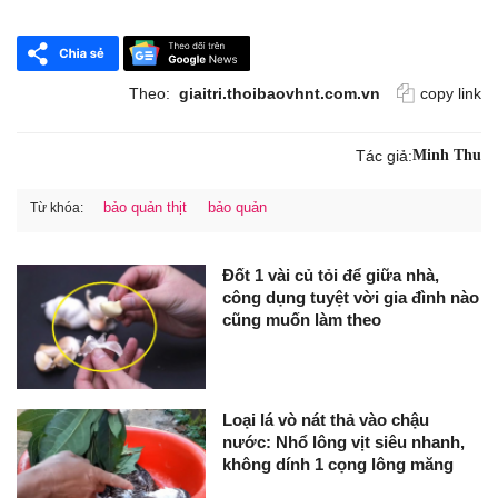
Theo:
giaitri.thoibaovhnt.com.vn
copy link
Tác giả:
Minh Thu
bảo quản thịt
bảo quản
Từ khóa:
Đốt 1 vài củ tỏi để giữa nhà,
công dụng tuyệt vời gia đình nào
cũng muốn làm theo
Loại lá vò nát thả vào chậu
nước: Nhổ lông vịt siêu nhanh,
không dính 1 cọng lông măng