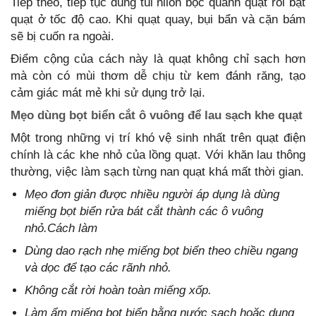
Tiếp theo, tiếp tục dùng túi nilon bọc quanh quạt rồi bật
quạt ở tốc độ cao. Khi quạt quay, bụi bẩn và cặn bám
sẽ bị cuốn ra ngoài.
Điểm cộng của cách này là quạt không chỉ sạch hơn
mà còn có mùi thơm dễ chịu từ kem đánh răng, tạo
cảm giác mát mẻ khi sử dụng trở lại.
Mẹo dùng bọt biển cắt ô vuông để lau sạch khe quạt
Một trong những vị trí khó vệ sinh nhất trên quạt điện
chính là các khe nhỏ của lồng quạt. Với khăn lau thông
thường, việc làm sạch từng nan quạt khá mất thời gian.
Mẹo đơn giản được nhiều người áp dụng là dùng
miếng bọt biển rửa bát cắt thành các ô vuông
nhỏ.Cách làm
Dùng dao rạch nhẹ miếng bọt biển theo chiều ngang
và dọc để tạo các rãnh nhỏ.
Không cắt rời hoàn toàn miếng xốp.
Làm ẩm miếng bọt biển bằng nước sạch hoặc dung