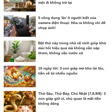
một đi không trở lại
5 công dụng 'ẩn' ít người biết của
camera điện thoại: Hóa ra không chỉ để
chụp ảnh!
Đặt thứ này trong nhà vệ sinh giúp khử
mùi hôi hiệu quả mà không cần sáp
thơm, không cần nước xịt
10 ngày tới: 3 con giáp mở kho tài lộc,
tiền về từ nhiều nguồn
Thứ Sáu, Thứ Bảy, Chủ Nhật (7,8,9/8): 3
con giáp giữ ví, chủ quan là mất tiền
không đáng