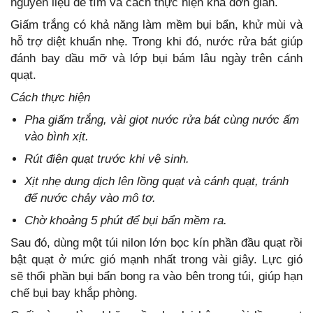
nguyên liệu dễ tìm và cách thực hiện khá đơn giản.
Giấm trắng có khả năng làm mềm bụi bẩn, khử mùi và
hỗ trợ diệt khuẩn nhẹ. Trong khi đó, nước rửa bát giúp
đánh bay dầu mỡ và lớp bụi bám lâu ngày trên cánh
quạt.
Cách thực hiện
Pha giấm trắng, vài giọt nước rửa bát cùng nước ấm
vào bình xịt.
Rút điện quạt trước khi vệ sinh.
Xịt nhẹ dung dịch lên lồng quạt và cánh quạt, tránh
để nước chảy vào mô tơ.
Chờ khoảng 5 phút để bụi bẩn mềm ra.
Sau đó, dùng một túi nilon lớn bọc kín phần đầu quạt rồi
bật quạt ở mức gió mạnh nhất trong vài giây. Lực gió
sẽ thổi phần bụi bẩn bong ra vào bên trong túi, giúp hạn
chế bụi bay khắp phòng.