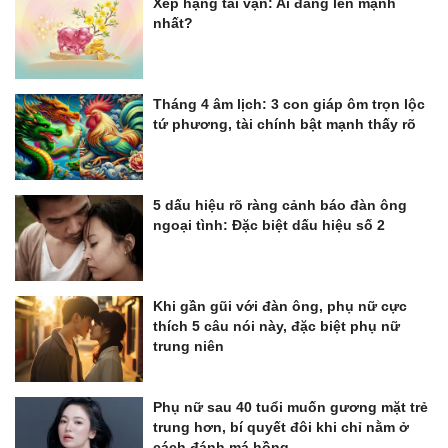
Xếp hạng tài vận: Ai đang lên mạnh
nhất?
Tháng 4 âm lịch: 3 con giáp ôm trọn lộc
tứ phương, tài chính bật mạnh thấy rõ
5 dấu hiệu rõ ràng cảnh báo đàn ông
ngoại tình: Đặc biệt dấu hiệu số 2
Khi gần gũi với đàn ông, phụ nữ cực
thích 5 câu nói này, đặc biệt phụ nữ
trung niên
Phụ nữ sau 40 tuổi muốn gương mặt trẻ
trung hơn, bí quyết đôi khi chỉ nằm ở
cách đánh má hồng