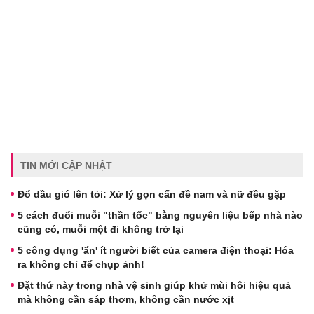
TIN MỚI CẬP NHẬT
Đổ dầu gió lên tỏi: Xử lý gọn cấn đề nam và nữ đều gặp
5 cách đuổi muỗi "thần tốc" bằng nguyên liệu bếp nhà nào
cũng có, muỗi một đi không trở lại
5 công dụng 'ẩn' ít người biết của camera điện thoại: Hóa
ra không chỉ để chụp ảnh!
Đặt thứ này trong nhà vệ sinh giúp khử mùi hôi hiệu quả
mà không cần sáp thơm, không cần nước xịt