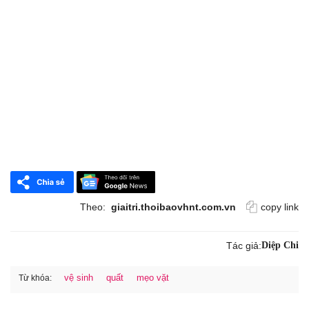
Theo:
giaitri.thoibaovhnt.com.vn
copy link
Tác giả:
Diệp Chi
vệ sinh
quất
mẹo vặt
Từ khóa: