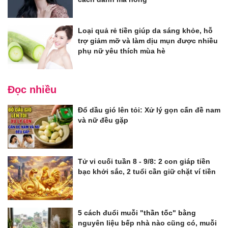
Loại quả rẻ tiền giúp da sáng khỏe, hỗ
trợ giảm mỡ và làm dịu mụn được nhiều
phụ nữ yêu thích mùa hè
Đọc nhiều
Đổ dầu gió lên tỏi: Xử lý gọn cấn đề nam
và nữ đều gặp
Tử vi cuối tuần 8 - 9/8: 2 con giáp tiền
bạc khởi sắc, 2 tuổi cần giữ chặt ví tiền
5 cách đuổi muỗi "thần tốc" bằng
nguyên liệu bếp nhà nào cũng có, muỗi