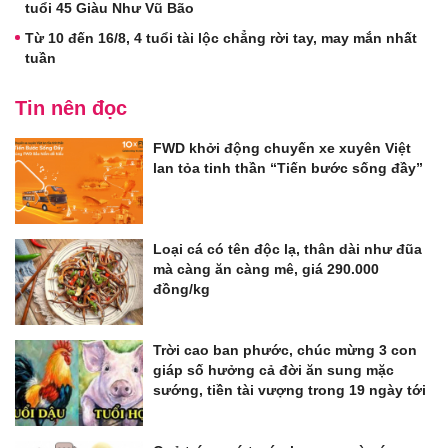
tuổi 45 Giàu Như Vũ Bão
Từ 10 đến 16/8, 4 tuổi tài lộc chẳng rời tay, may mắn nhất
tuần
Tin nên đọc
FWD khởi động chuyến xe xuyên Việt
lan tỏa tinh thần “Tiến bước sống đầy”
Loại cá có tên độc lạ, thân dài như đũa
mà càng ăn càng mê, giá 290.000
đồng/kg
Trời cao ban phước, chúc mừng 3 con
giáp số hưởng cả đời ăn sung mặc
sướng, tiền tài vượng trong 19 ngày tới