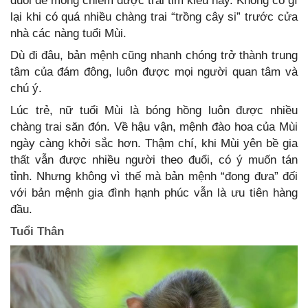
đuổi để mong chiếm được trái tim kiêu hãy. Không có gì
lại khi có quá nhiều chàng trai “trồng cây si” trước cửa
nhà các nàng tuổi Mùi.
Dù đi đâu, bản mệnh cũng nhanh chóng trở thành trung
tâm của đám đông, luôn được mọi người quan tâm và
chú ý.
Lúc trẻ, nữ tuổi Mùi là bóng hồng luôn được nhiều
chàng trai săn đón. Về hậu vận, mệnh đào hoa của Mùi
ngày càng khởi sắc hơn. Thậm chí, khi Mùi yên bề gia
thất vẫn được nhiều người theo đuổi, có ý muốn tán
tỉnh. Nhưng không vì thế mà bản mệnh “đong đưa” đối
với bản mệnh gia đình hạnh phúc vẫn là ưu tiên hàng
đầu.
Tuổi Thân