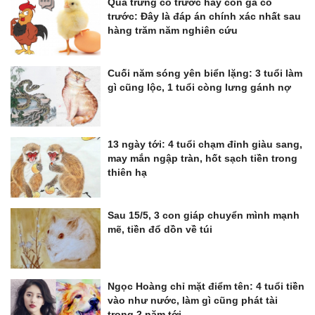
Quả trứng có trước hay con gà có
trước: Đây là đáp án chính xác nhất sau
hàng trăm năm nghiên cứu
Cuối năm sóng yên biển lặng: 3 tuổi làm
gì cũng lộc, 1 tuổi còng lưng gánh nợ
13 ngày tới: 4 tuổi chạm đỉnh giàu sang,
may mắn ngập tràn, hốt sạch tiền trong
thiên hạ
Sau 15/5, 3 con giáp chuyển mình mạnh
mẽ, tiền đổ dồn về túi
Ngọc Hoàng chỉ mặt điểm tên: 4 tuổi tiền
vào như nước, làm gì cũng phát tài
trong 2 năm tới