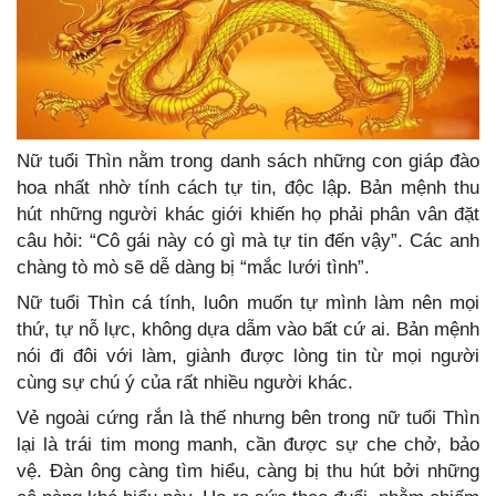
Nữ tuổi Thìn nằm trong danh sách những con giáp đào
hoa nhất nhờ tính cách tự tin, độc lập. Bản mệnh thu
hút những người khác giới khiến họ phải phân vân đặt
câu hỏi: “Cô gái này có gì mà tự tin đến vậy”. Các anh
chàng tò mò sẽ dễ dàng bị “mắc lưới tình”.
Nữ tuổi Thìn cá tính, luôn muốn tự mình làm nên mọi
thứ, tự nỗ lực, không dựa dẫm vào bất cứ ai. Bản mệnh
nói đi đôi với làm, giành được lòng tin từ mọi người
cùng sự chú ý của rất nhiều người khác.
Vẻ ngoài cứng rắn là thế nhưng bên trong nữ tuổi Thìn
lại là trái tim mong manh, cần được sự che chở, bảo
vệ. Đàn ông càng tìm hiểu, càng bị thu hút bởi những