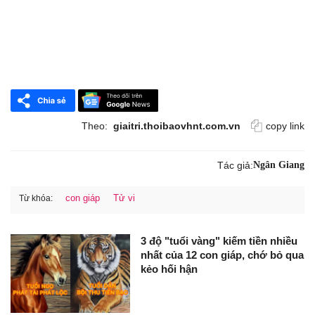
Theo:
giaitri.thoibaovhnt.com.vn
copy link
Tác giả:
Ngân Giang
con giáp
Tử vi
Từ khóa:
3 độ "tuổi vàng" kiếm tiền nhiều
nhất của 12 con giáp, chớ bỏ qua
kẻo hối hận