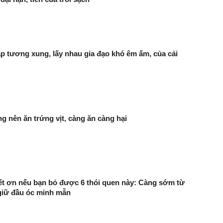
áp tương xung, lấy nhau gia đạo khó êm ấm, của cải
g nên ăn trứng vịt, càng ăn càng hại
ết ơn nếu bạn bỏ được 6 thói quen này: Càng sớm từ
giữ đầu óc minh mẫn