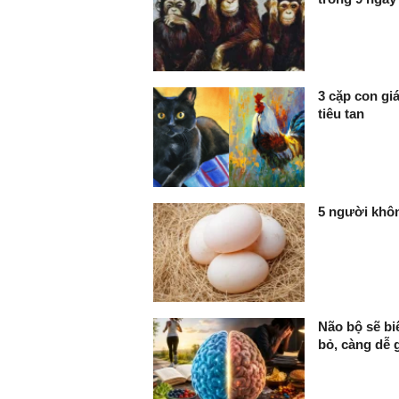
3 cặp con gi
tiêu tan
5 người khôn
Não bộ sẽ bi
bỏ, càng dễ 