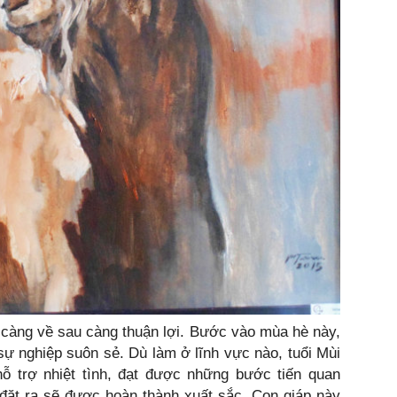
ùi càng về sau càng thuận lợi. Bước vào mùa hè này,
 nghiệp suôn sẻ. Dù làm ở lĩnh vực nào, tuổi Mùi
 trợ nhiệt tình, đạt được những bước tiến quan
 đặt ra sẽ được hoàn thành xuất sắc. Con giáp này