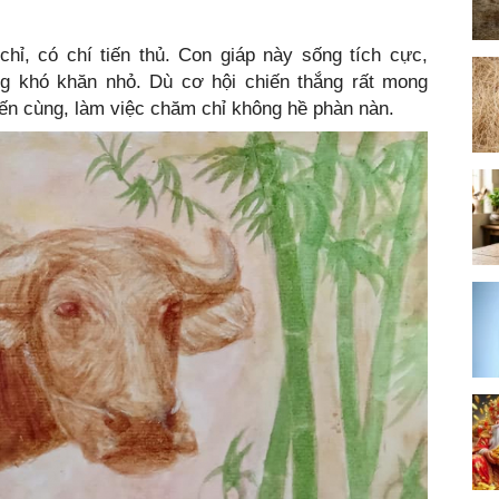
hỉ, có chí tiến thủ. Con giáp này sống tích cực,
g khó khăn nhỏ. Dù cơ hội chiến thắng rất mong
 đến cùng, làm việc chăm chỉ không hề phàn nàn.