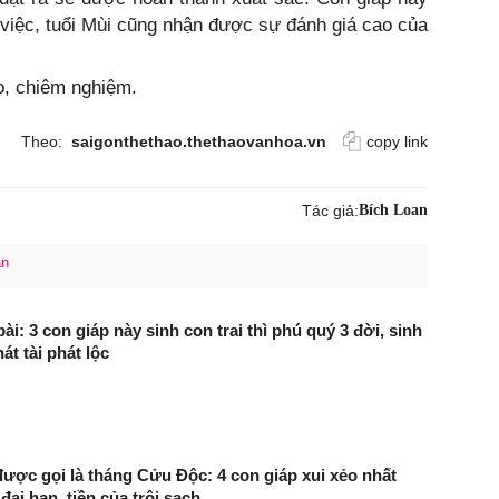
g việc, tuổi Mùi cũng nhận được sự đánh giá cao của
o, chiêm nghiệm.
Theo:
saigonthethao.thethaovanhoa.vn
copy link
Tác giả:
Bích Loan
ắn
i: 3 con giáp này sinh con trai thì phú quý 3 đời, sinh
hát tài phát lộc
ược gọi là tháng Cửu Độc: 4 con giáp xui xẻo nhất
đại hạn, tiền của trôi sạch