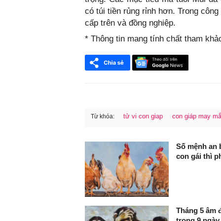
có túi tiền rủng rỉnh hơn. Trong côn
cấp trên và đồng nghiệp.
* Thông tin mang tính chất tham khả
tử vi con giap
con giáp may m
Từ khóa:
FaceBook
Số mệnh an bà
con gái thì p
Tháng 5 âm đ
trong 9 ngày 