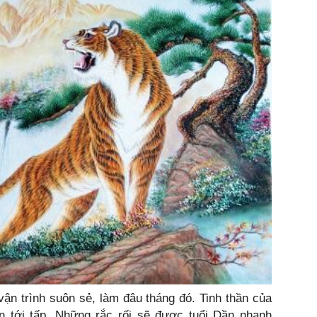
ận trình suôn sẻ, làm đâu tháng đó. Tinh thần của
ến tới tấp. Những rắc rối sẽ được tuổi Dần nhanh