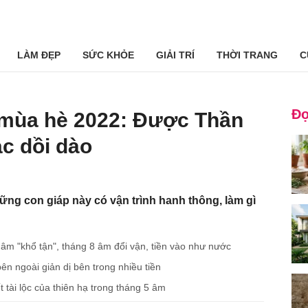
LÀM ĐẸP
SỨC KHỎE
GIẢI TRÍ
THỜI TRANG
C
Đọ
t mùa hè 2022: Được Thần
ạc dồi dào
hững con giáp này có vận trình hanh thông, làm gì
âm "khổ tận", tháng 8 âm đổi vận, tiền vào như nước
ên ngoài giản dị bên trong nhiều tiền
 tài lộc của thiên hạ trong tháng 5 âm