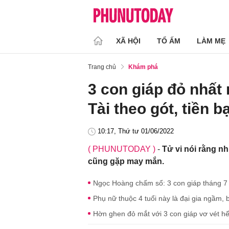
XÃ HỘI
TỔ ẤM
LÀM MẸ
Trang chủ
Khám phá
3 con giáp đỏ nhấ
Tài theo gót, tiền b
10:17, Thứ tư 01/06/2022
( PHUNUTODAY )
-
Tử vi nói rằng n
cũng gặp may mắn.
Ngọc Hoàng chấm sổ: 3 con giáp tháng 7 
Phụ nữ thuộc 4 tuổi này là đại gia ngầm, b
Hờn ghen đỏ mắt với 3 con giáp vơ vét hết