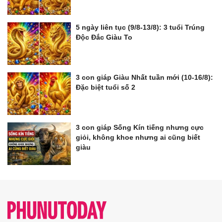
5 ngày liên tục (9/8-13/8): 3 tuổi Trúng
Độc Đắc Giàu To
3 con giáp Giàu Nhất tuần mới (10-16/8):
Đặc biệt tuổi số 2
3 con giáp Sống Kín tiếng nhưng cực
giỏi, không khoe nhưng ai cũng biết
giàu