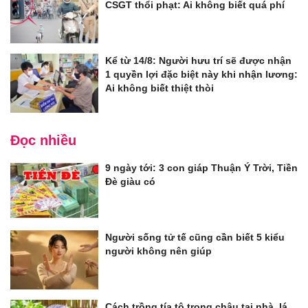
CSGT thổi phạt: Ai không biết quá phí
Kể từ 14/8: Người hưu trí sẽ được nhận
1 quyền lợi đặc biệt này khi nhận lương:
Ai không biết thiệt thòi
Đọc nhiều
9 ngày tới: 3 con giáp Thuận Ý Trời, Tiền
Đè giàu có
Người sống tử tế cũng cần biết 5 kiểu
người không nên giúp
Cách trồng tía tô trong chậu tại nhà, lá