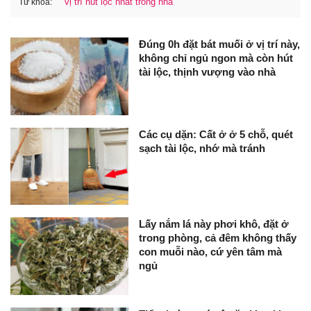
vị trí hút lộc nhất trong nhà
Từ khóa:
Đúng 0h đặt bát muối ở vị trí này,
không chỉ ngủ ngon mà còn hút
tài lộc, thịnh vượng vào nhà
Các cụ dặn: Cất ở ở 5 chỗ, quét
sạch tài lộc, nhớ mà tránh
Lấy nắm lá này phơi khô, đặt ở
trong phòng, cả đêm không thấy
con muỗi nào, cứ yên tâm mà
ngủ