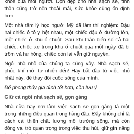
khỏe của mỗi người. Dọn dẹp cho nhà sạch sẽ, tinh
thần cũng trở nên thoải mái, sức khỏe cũng ổn định
hơn.
Một nhà tâm lý học người Mỹ đã làm thí nghiệm: Đậu
hai chiếc ô tô y hệt nhau, một chiếc đậu ở đường lớn,
một chiếc ở khu ổ chuột. Sau khi tháo biển số cả hai
chiếc, chiếc xe trong khu ổ chuột qua một ngày đã bị
trộm và hư hỏng, chiếc còn lại vẫn giữ nguyên.
Ngôi nhà nhỏ của chúng ta cũng vậy. Nhà sạch sẽ,
phúc khí mới tự nhiên đến! Hãy bắt đầu từ việc nhỏ
nhất này, để thay đổi cuộc sống của mình.
Để phong thủy gia đình tốt hơn, cần lưu ý
Giữ cả ngôi nhà sạch sẽ, gọn gàng
Nhà cửa hay nơi làm việc sạch sẽ gọn gàng là một
trong những điều quan trọng hàng đầu. Đây không chỉ là
cách cải thiện chất lượng môi trường sống, mà còn
đóng vai trò quan trọng trong việc thu hút, giữ gìn năng