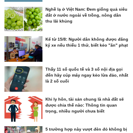
Nghề lạ ở Việt Nam: Đem giống quả siêu
đắt ở nước ngoài về trồng, nông dân
thu lãi khủng
Kể từ 15/8: Người dân không được đăng
ký xe nếu thiếu 1 thứ, biết kẻo "ăn" phạt
Thấy 11 số quốc tế và 3 số nội địa gọi
đến hãy cúp máy ngay kẻo lừa đảo, nhất
là 2 số cuối
Khi ly hôn, tài sản chung là nhà đất sẽ
được chia thế nào: Thông tin quan
trọng, nhiều người chưa biết
5 trường hợp này vượt đèn đỏ không bị