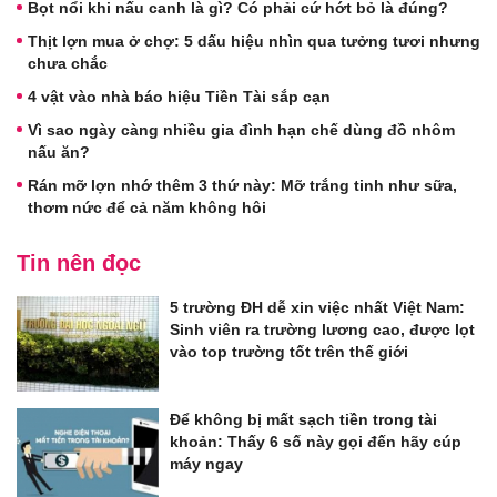
Bọt nổi khi nấu canh là gì? Có phải cứ hớt bỏ là đúng?
Thịt lợn mua ở chợ: 5 dấu hiệu nhìn qua tưởng tươi nhưng
chưa chắc
4 vật vào nhà báo hiệu Tiền Tài sắp cạn
Vì sao ngày càng nhiều gia đình hạn chế dùng đồ nhôm
nấu ăn?
Rán mỡ lợn nhớ thêm 3 thứ này: Mỡ trắng tinh như sữa,
thơm nức để cả năm không hôi
Tin nên đọc
5 trường ĐH dễ xin việc nhất Việt Nam:
Sinh viên ra trường lương cao, được lọt
vào top trường tốt trên thế giới
Để không bị mất sạch tiền trong tài
khoản: Thấy 6 số này gọi đến hãy cúp
máy ngay