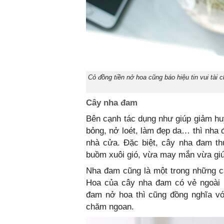
Cỏ đồng tiền nở hoa cũng báo hiệu tin vui tài c
Cây nha đam
Bên cạnh tác dụng như giúp giảm huy
bỏng, nở loét, làm đẹp da… thì nha 
nhà cửa. Đặc biệt, cây nha đam th
buồm xuôi gió, vừa may mắn vừa giú
Nha đam cũng là một trong những câ
Hoa của cây nha đam có vẻ ngoài l
đam nở hoa thì cũng đồng nghĩa với
chăm ngoan.