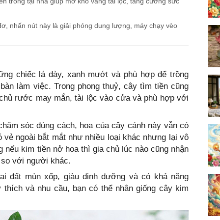
 trồng tại nhà giúp mở kho vàng tài lộc, tăng cường sức
đơ, nhấn nút này là giải phóng dung lượng, máy chạy vèo
hững chiếc lá dày, xanh mướt và phù hợp để trồng
bàn làm việc. Trong phong thuỷ, cây tìm tiền cũng
a chủ rước may mắn, tài lộc vào cửa và phù hợp với
chăm sóc đúng cách, hoa của cây cảnh này vẫn có
ó vẻ ngoài bắt mắt như nhiều loại khác nhưng lại vô
g nếu kim tiền nở hoa thì gia chủ lúc nào cũng nhận
n so với người khác.
loại đất mùn xốp, giàu dinh dưỡng và có khả năng
ở thích và nhu cầu, bạn có thể nhân giống cây kim