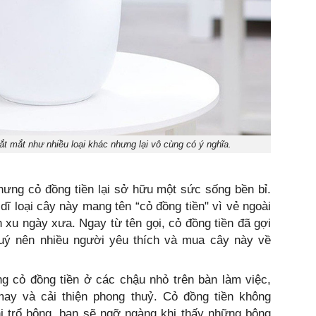
ắt mắt như nhiều loại khác nhưng lại vô cùng có ý nghĩa.
ưng cỏ đồng tiền lại sở hữu một sức sống bền bỉ.
ĩ loại cây này mang tên “cỏ đồng tiền" vì vẻ ngoài
 xu ngày xưa. Ngay từ tên gọi, cỏ đồng tiền đã gợi
uý nên nhiều người yêu thích và mua cây này về
g cỏ đồng tiền ở các chậu nhỏ trên bàn làm việc,
ay và cải thiện phong thuỷ. Cỏ đồng tiền không
 trổ bông, bạn sẽ ngỡ ngàng khi thấy những bông