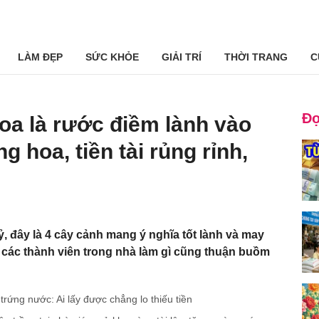
LÀM ĐẸP
SỨC KHỎE
GIẢI TRÍ
THỜI TRANG
C
Đọ
oa là rước điềm lành vào
g hoa, tiền tài rủng rỉnh,
, đây là 4 cây cảnh mang ý nghĩa tốt lành và may
à các thành viên trong nhà làm gì cũng thuận buồm
trứng nước: Ai lấy được chẳng lo thiếu tiền