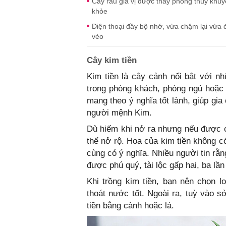
Cây rau gia vị được thầy phong thủy khuyên
khỏe
Điện thoại đầy bộ nhớ, vừa chậm lại vừa 
vèo
Cây kim tiền
Kim tiền là cây cảnh nổi bật với n
trong phòng khách, phòng ngủ hoặc 
mang theo ý nghĩa tốt lành, giúp gi
người mệnh Kim.
Dù hiếm khi nở ra nhưng nếu được 
thể nở rộ. Hoa của kim tiền không c
cùng có ý nghĩa. Nhiều người tin rằn
được phú quý, tài lộc gấp hai, ba lầ
Khi trồng kim tiền, bạn nên chọn 
thoát nước tốt. Ngoài ra, tuỳ vào s
tiền bằng cành hoặc lá.