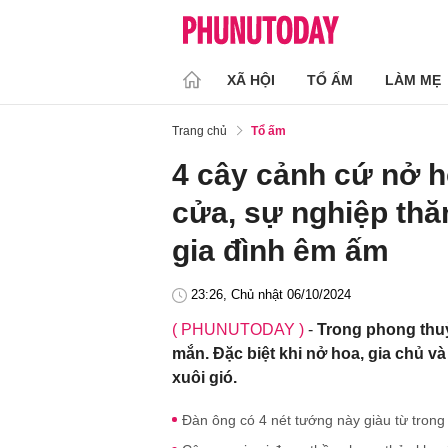
XÃ HỘI
TỔ ẤM
LÀM MẸ
Trang chủ
Tổ ấm
4 cây cảnh cứ nở h
cửa, sự nghiệp thăn
gia đình êm ấm
23:26, Chủ nhật 06/10/2024
( PHUNUTODAY )
-
Trong phong thuỷ
mắn. Đặc biệt khi nở hoa, gia chủ v
xuôi gió.
Đàn ông có 4 nét tướng này giàu từ trong 