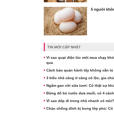
5 người khôn
TIN MỚI CẬP NHẬT
Vì sao quạt điện lúc mới mua chạy kh
qua
Cách bảo quản hành tây không cần tủ 
3 kiểu nhà càng ở càng có lộc, gia ch
Ngâm gan với sữa tươi: Có thật sự kh
Đừng đổ bỏ nước dưa muối, có 4 cách 
Vì sao dép đi trong nhà nhanh có mùi
Chảo chống dính bị bong lớp phủ: Có 