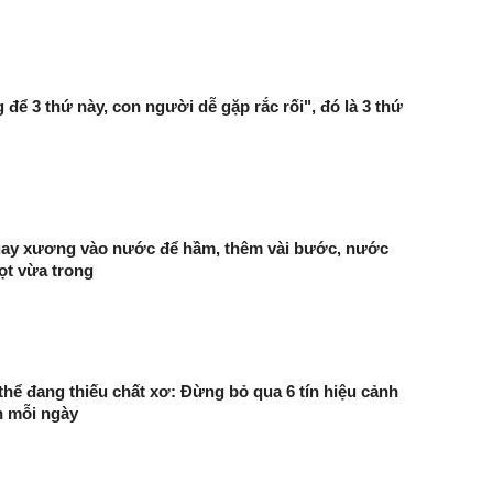
 để 3 thứ này, con người dễ gặp rắc rối", đó là 3 thứ
ay xương vào nước để hầm, thêm vài bước, nước
ọt vừa trong
thể đang thiếu chất xơ: Đừng bỏ qua 6 tín hiệu cảnh
n mỗi ngày