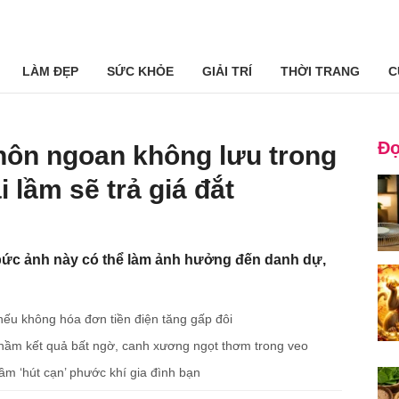
LÀM ĐẸP
SỨC KHỎE
GIẢI TRÍ
THỜI TRANG
C
Đọ
hôn ngoan không lưu trong
i lầm sẽ trả giá đắt
bức ảnh này có thể làm ảnh hưởng đến danh dự,
, nếu không hóa đơn tiền điện tăng gấp đôi
hầm kết quả bất ngờ, canh xương ngọt thơm trong veo
ầm ‘hút cạn’ phước khí gia đình bạn