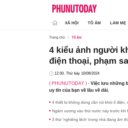
XÃ HỘI
TỔ ẤM
LÀM MẸ
Trang chủ
Tổ ấm
4 kiểu ảnh người k
điện thoại, phạm sa
12:00, Thứ bảy 10/08/2024
( PHUNUTODAY )
-
Việc lưu những 
uy tín của bạn về lâu về dài.
4 thiết bị không dùng cần rút khỏi ổ điện
Ngâm xương vào thứ nước này trước khi 
3 thứ ‘nghiêng lệch’ trong nhà đang âm th