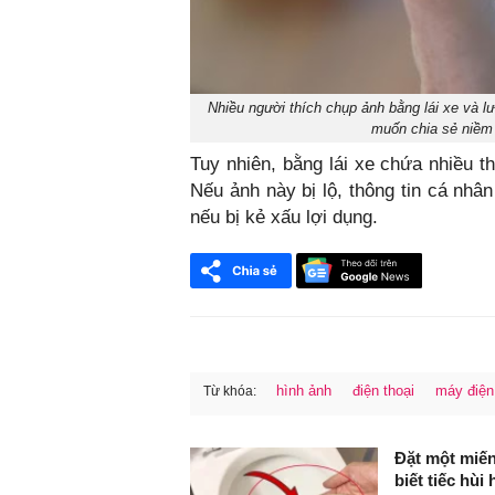
Nhiều người thích chụp ảnh bằng lái xe và lưu
muốn chia sẻ niềm 
Tuy nhiên, bằng lái xe chứa nhiều th
Nếu ảnh này bị lộ, thông tin cá nhân 
nếu bị kẻ xấu lợi dụng.
hình ảnh
điện thoại
máy điện
Từ khóa:
FaceBook
Đặt một miến
biết tiếc hùi 