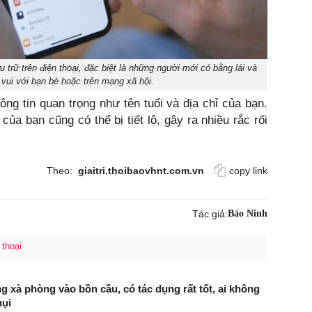
 trữ trên điện thoại, đặc biệt là những người mới có bằng lái và
vui với bạn bè hoặc trên mạng xã hội.
ông tin quan trọng như tên tuổi và địa chỉ của bạn.
của bạn cũng có thể bị tiết lộ, gây ra nhiều rắc rối
Theo:
giaitri.thoibaovhnt.com.vn
copy link
Tác giả:
Bảo Ninh
 thoại
g xà phòng vào bồn cầu, có tác dụng rất tốt, ai không
hụi