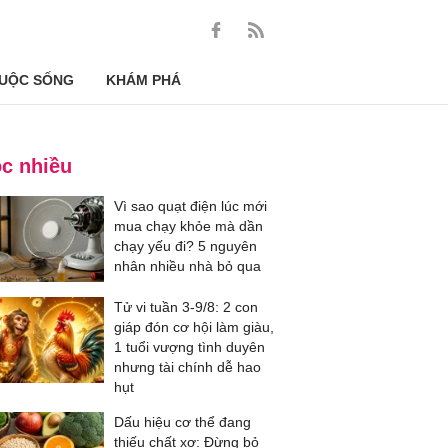
UỘC SỐNG
KHÁM PHÁ
c nhiều
Vì sao quạt điện lúc mới
mua chạy khỏe mà dần
chạy yếu đi? 5 nguyên
nhân nhiều nhà bỏ qua
Tử vi tuần 3-9/8: 2 con
giáp đón cơ hội làm giàu,
1 tuổi vượng tình duyên
nhưng tài chính dễ hao
hụt
Dấu hiệu cơ thể đang
thiếu chất xơ: Đừng bỏ