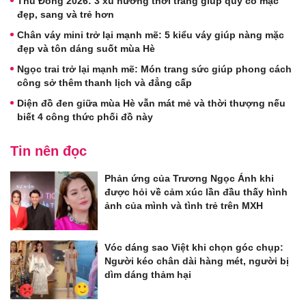
Thu Đông 2026: 3 xu hướng thời trang giúp quý cô mặc
đẹp, sang và trẻ hơn
Chân váy mini trở lại mạnh mẽ: 5 kiểu váy giúp nàng mặc
đẹp và tôn dáng suốt mùa Hè
Ngọc trai trở lại mạnh mẽ: Món trang sức giúp phong cách
công sở thêm thanh lịch và đẳng cấp
Diện đồ đen giữa mùa Hè vẫn mát mẻ và thời thượng nếu
biết 4 công thức phối đồ này
Tin nên đọc
Phản ứng của Trương Ngọc Ánh khi
được hỏi về cảm xúc lần đầu thấy hình
ảnh của mình và tình trẻ trên MXH
Vóc dáng sao Việt khi chọn góc chụp:
Người kéo chân dài hàng mét, người bị
dìm dáng thảm hại