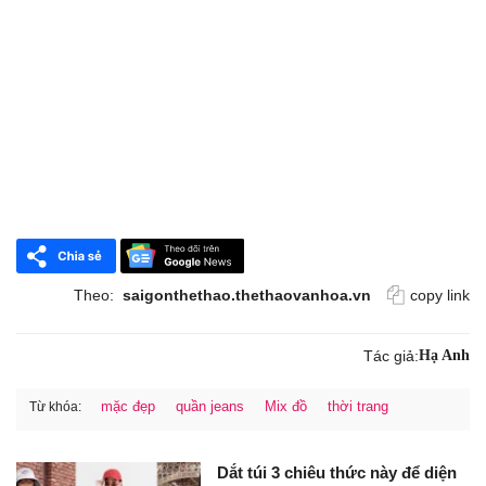
Theo:
saigonthethao.thethaovanhoa.vn
copy link
Tác giả:
Hạ Anh
mặc đẹp
quần jeans
Mix đồ
thời trang
Từ khóa:
Dắt túi 3 chiêu thức này để diện