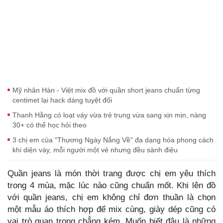
Mỹ nhân Hàn - Việt mix đồ với quần short jeans chuẩn từng
centimet lại hack dáng tuyệt đối
Thanh Hằng có loạt váy vừa trẻ trung vừa sang xịn mịn, nàng
30+ có thể học hỏi theo
3 chị em của "Thương Ngày Nắng Về" đa dạng hóa phong cách
khi diện váy, mỗi người một vẻ nhưng đều sành điệu
Quần jeans là món thời trang được chị em yêu thích
trong 4 mùa, mặc lúc nào cũng chuẩn mốt. Khi lên đồ
với quần jeans, chị em không chỉ đơn thuần là chọn
một mẫu áo thích hợp để mix cùng, giày dép cũng có
vai trò quan trọng chẳng kém. Muốn biết đâu là những