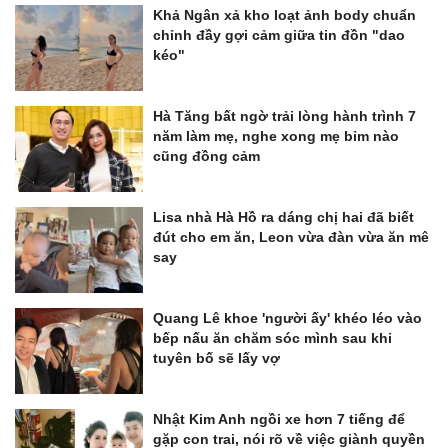
Khả Ngân xả kho loạt ảnh body chuẩn
chỉnh đầy gợi cảm giữa tin đồn "dao
kéo"
Hà Tăng bất ngờ trải lòng hành trình 7
năm làm mẹ, nghe xong mẹ bỉm nào
cũng đồng cảm
Lisa nhà Hà Hồ ra dáng chị hai đã biết
đút cho em ăn, Leon vừa đàn vừa ăn mê
say
Quang Lê khoe 'người ấy' khéo léo vào
bếp nấu ăn chăm sóc mình sau khi
tuyên bố sẽ lấy vợ
Nhật Kim Anh ngồi xe hơn 7 tiếng để
gặp con trai, nói rõ về việc giành quyền