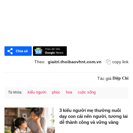
Theo:
giaitri.thoibaovhnt.com.vn
copy link
Tác giả:
Diệp Chi
kiểu người
phúc
hoa
cuộc sống
Từ khóa:
3 kiểu người mẹ thường nuôi
dạy con cái nên người, tương lai
dễ thành công và vững vàng