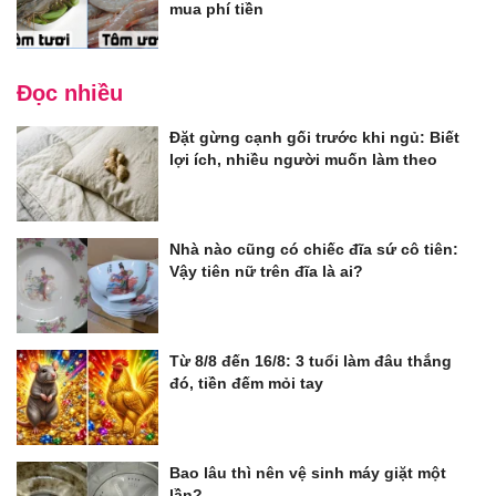
mua phí tiền
Đọc nhiều
Đặt gừng cạnh gối trước khi ngủ: Biết
lợi ích, nhiều người muốn làm theo
Nhà nào cũng có chiếc đĩa sứ cô tiên:
Vậy tiên nữ trên đĩa là ai?
Từ 8/8 đến 16/8: 3 tuổi làm đâu thắng
đó, tiền đếm mỏi tay
Bao lâu thì nên vệ sinh máy giặt một
lần?