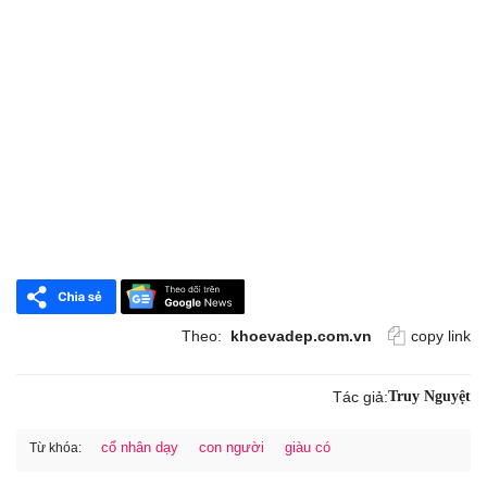
Theo:
khoevadep.com.vn
copy link
Tác giả:
Truy Nguyệt
cổ nhân dạy
con người
giàu có
Từ khóa: