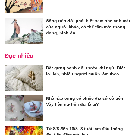
Sống trên đời phải biết xem nhẹ ánh mắt
của người khác, có thể tâm mới thong
dong, bình ổn
Đọc nhiều
Đặt gừng cạnh gối trước khi ngủ: Biết
lợi ích, nhiều người muốn làm theo
Nhà nào cũng có chiếc đĩa sứ cô tiên:
Vậy tiên nữ trên đĩa là ai?
Từ 8/8 đến 16/8: 3 tuổi làm đâu thắng
đó, tiền đếm mỏi tay