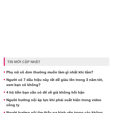
TIN MỚI CẬP NHẬT
Phụ nữ cô đơn thường muốn làm gì nhất khi tắm?
Người có 7 dấu hiệu này rất dễ giàu lên trong 3 năm tới,
xem bạn có không?
4 hũ tiền bạn cần có để về già không hối hận
Người hướng nội áp lực khi phải xuất hiện trong video
công ty
Người hướng nội tìm thấy sự bình yên trong các không