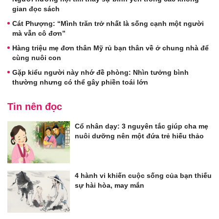
gian đọc sách
Cát Phượng: “Mình trăn trở nhất là sống cạnh một người
mà vẫn cô đơn”
Hàng triệu mẹ đơn thân Mỹ rủ bạn thân về ở chung nhà để
cùng nuôi con
Gặp kiểu người này nhớ đề phòng: Nhìn tưởng bình
thường nhưng có thể gây phiền toái lớn
Tin nên đọc
Cổ nhân dạy: 3 nguyên tắc giúp cha mẹ
nuôi dưỡng nên một đứa trẻ hiếu thảo
4 hành vi khiến cuộc sống của bạn thiếu
sự hài hòa, may mắn