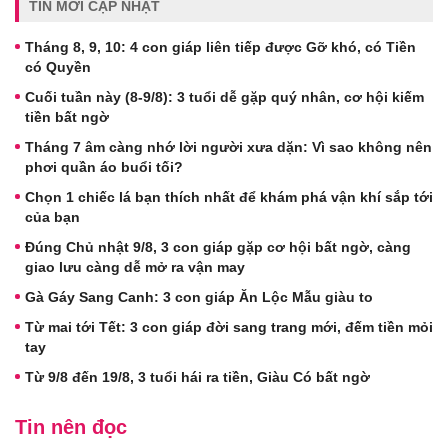
TIN MỚI CẬP NHẬT
Tháng 8, 9, 10: 4 con giáp liên tiếp được Gỡ khó, có Tiền
có Quyền
Cuối tuần này (8-9/8): 3 tuổi dễ gặp quý nhân, cơ hội kiếm
tiền bất ngờ
Tháng 7 âm càng nhớ lời người xưa dặn: Vì sao không nên
phơi quần áo buổi tối?
Chọn 1 chiếc lá bạn thích nhất để khám phá vận khí sắp tới
của bạn
Đúng Chủ nhật 9/8, 3 con giáp gặp cơ hội bất ngờ, càng
giao lưu càng dễ mở ra vận may
Gà Gáy Sang Canh: 3 con giáp Ăn Lộc Mẫu giàu to
Từ mai tới Tết: 3 con giáp đời sang trang mới, đếm tiền mỏi
tay
Từ 9/8 đến 19/8, 3 tuổi hái ra tiền, Giàu Có bất ngờ
Tin nên đọc