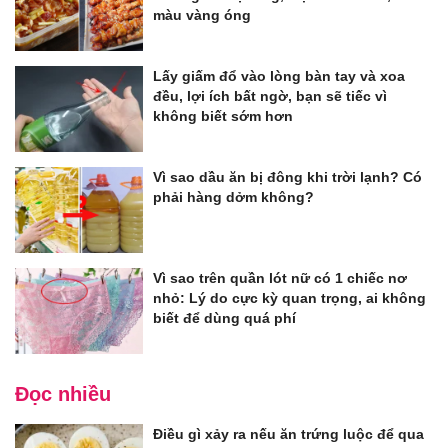
màu vàng óng
Lấy giấm đổ vào lòng bàn tay và xoa
đều, lợi ích bất ngờ, bạn sẽ tiếc vì
không biết sớm hơn
Vì sao dầu ăn bị đông khi trời lạnh? Có
phải hàng dởm không?
Vì sao trên quần lót nữ có 1 chiếc nơ
nhỏ: Lý do cực kỳ quan trọng, ai không
biết để dùng quá phí
Đọc nhiều
Điều gì xảy ra nếu ăn trứng luộc để qua