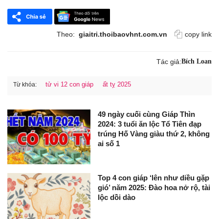
Theo:
giaitri.thoibaovhnt.com.vn
copy link
Tác giả:
Bích Loan
tử vi 12 con giáp
ất tỵ 2025
Từ khóa:
49 ngày cuối cùng Giáp Thìn
2024: 3 tuổi ăn lộc Tổ Tiên đạp
trúng Hố Vàng giàu thứ 2, không
ai số 1
Top 4 con giáp ‘lên như diều gặp
gió’ năm 2025: Đào hoa nở rộ, tài
lộc dồi dào