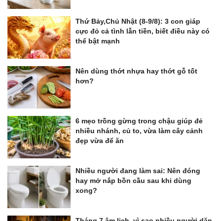
Thứ Bảy,Chủ Nhật (8-9/8): 3 con giáp
cực đỏ cả tình lẫn tiền, biết điều này có
thể bật mạnh
Nên dùng thớt nhựa hay thớt gỗ tốt
hơn?
6 mẹo trồng gừng trong chậu giúp đẻ
nhiều nhánh, củ to, vừa làm cây cảnh
đẹp vừa để ăn
Nhiều người đang làm sai: Nên đóng
hay mở nắp bồn cầu sau khi dùng
xong?
Tháng 7 âm lịch, vì sao nhiều người dặn