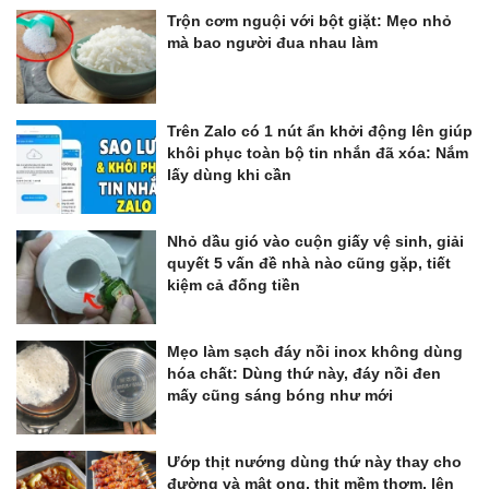
Trộn cơm nguội với bột giặt: Mẹo nhỏ
mà bao người đua nhau làm
Trên Zalo có 1 nút ẩn khởi động lên giúp
khôi phục toàn bộ tin nhắn đã xóa: Nắm
lấy dùng khi cần
Nhỏ dầu gió vào cuộn giấy vệ sinh, giải
quyết 5 vấn đề nhà nào cũng gặp, tiết
kiệm cả đống tiền
Mẹo làm sạch đáy nồi inox không dùng
hóa chất: Dùng thứ này, đáy nồi đen
mấy cũng sáng bóng như mới
Ướp thịt nướng dùng thứ này thay cho
đường và mật ong, thịt mềm thơm, lên