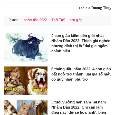
Tác giả:
Dương Thuỵ
nhâm dần 2022
Thái Tuế
con giáp
Từ khóa:
4 con giáp kiếm tiền giỏi nhất
Nhâm Dần 2022: Thích giả nghèo
nhưng đích thị là "đại gia ngầm"
chính hiệu
6 tháng đầu năm 2022, 4 con giáp
bất ngờ trở thành ‘đại gia số má’,
có quý nhân phù trợ
3 tuổi vướng hạn Tam Tai năm
Nhâm Dần 2022: Chỉ cần làm
điều này 'dữ sẽ hóa lành', biến