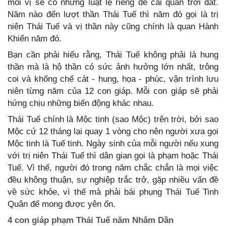
mỗi vị sẽ có những luật lệ riêng để cai quản trời đất.
Năm nào đến lượt thần Thái Tuế thì năm đó gọi là trị
niên Thái Tuế và vị thần này cũng chính là quan Hành
Khiển năm đó.
Bạn cần phải hiểu rằng, Thái Tuế không phải là hung
thần mà là hộ thần có sức ảnh hưởng lớn nhất, trông
coi và khống chế cát - hung, họa - phúc, vận trình lưu
niên từng năm của 12 con giáp. Mỗi con giáp sẽ phải
hứng chịu những biến động khác nhau.
Thái Tuế chính là Mộc tinh (sao Mộc) trên trời, bởi sao
Mộc cứ 12 tháng lại quay 1 vòng cho nên người xưa gọi
Mộc tinh là Tuế tinh. Ngày sinh của mỗi người nếu xung
với trị niên Thái Tuế thì dân gian gọi là phạm hoặc Thái
Tuế. Vì thế, người đó trong năm chắc chắn là mọi việc
đều không thuận, sự nghiệp trắc trở, gặp nhiều vấn đề
về sức khỏe, vì thế mà phải bái phụng Thái Tuế Tinh
Quân để mong được yên ổn.
4 con giáp phạm Thái Tuế năm Nhâm Dần