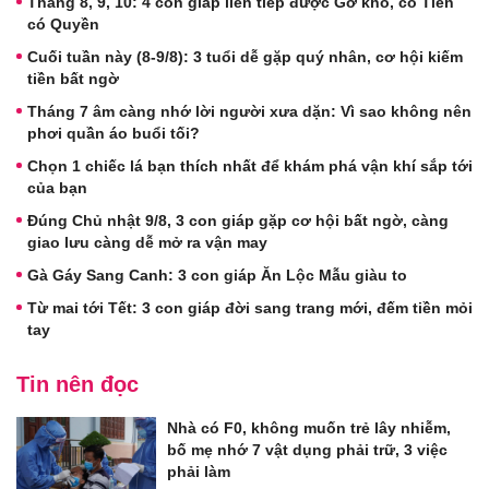
Tháng 8, 9, 10: 4 con giáp liên tiếp được Gỡ khó, có Tiền
có Quyền
Cuối tuần này (8-9/8): 3 tuổi dễ gặp quý nhân, cơ hội kiếm
tiền bất ngờ
Tháng 7 âm càng nhớ lời người xưa dặn: Vì sao không nên
phơi quần áo buổi tối?
Chọn 1 chiếc lá bạn thích nhất để khám phá vận khí sắp tới
của bạn
Đúng Chủ nhật 9/8, 3 con giáp gặp cơ hội bất ngờ, càng
giao lưu càng dễ mở ra vận may
Gà Gáy Sang Canh: 3 con giáp Ăn Lộc Mẫu giàu to
Từ mai tới Tết: 3 con giáp đời sang trang mới, đếm tiền mỏi
tay
Tin nên đọc
Nhà có F0, không muốn trẻ lây nhiễm,
bố mẹ nhớ 7 vật dụng phải trữ, 3 việc
phải làm