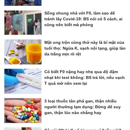
Sống chung nhà với F0, làm sao để
tránh lây Covid-19: BS nói có 5 cách, ai
cũng nên biết mà phòng
Mật ong trộn cùng thứ này là bí mật của
tuổi thọ: Ngừa K, sạch nội tạng, giúp làn
da trắng mịn rõ rệt
Có biết F0 nặng hay nhẹ qua độ đậm
nhạt khi test không: BS trả lời, nếu vạch
T quá mờ nên xem lại
3 loại thuốc tàn phá gan, thận nhiều
người thường lạm dụng: Đừng để suy
gan, thận lúc nào chẳng hay