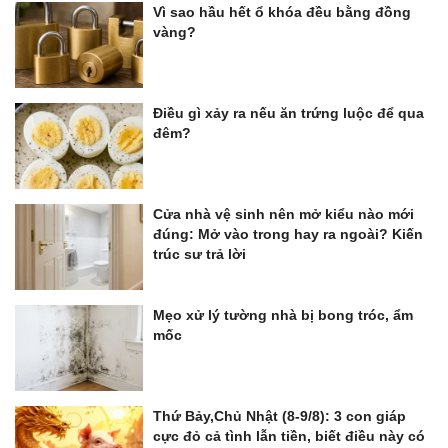
Vì sao hầu hết ổ khóa đều bằng đồng
vàng?
Điều gì xảy ra nếu ăn trứng luộc để qua
đêm?
Cửa nhà vệ sinh nên mở kiểu nào mới
đúng: Mở vào trong hay ra ngoài? Kiến
trúc sư trả lời
Mẹo xử lý tường nhà bị bong tróc, ẩm
mốc
Thứ Bảy,Chủ Nhật (8-9/8): 3 con giáp
cực đỏ cả tình lẫn tiền, biết điều này có