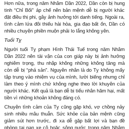
Hơn nữa, trong năm Nhâm Dần 2022, Dần còn bị hung
tinh “Chỉ Bối” áp chế nên bản mệnh dễ bị người khác
đặt điều thị phi, gây ảnh hưởng tới danh tiếng. Ngoài ra,
tình cảm lứa đôi thiếu hài hòa, gia đạo bất ổn, Dần có
nhiều chuyện phiền muộn phải lo lắng không yên.
Tuổi Tỵ
Người tuổi Tỵ phạm Hình Thái Tuế trong năm Nhâm
Dần 2022 nên tài vận của con giáp này bị ảnh hưởng
nghiêm trọng, thu nhập không những không tăng mà
còn dễ bị “phá sản”. Nguyên nhân là do Tỵ không mấy
tập trung vào nhiệm vụ của mình, lười biếng nhưng chỉ
làm theo ý mình chứ không nghe theo lời khuyên của
người khác. Kết quả là bạn dễ bị tiểu nhân hãm hại, mất
tiền vì những khoản không đáng có.
Chuyện tình cảm của Tỵ cũng gặp khó, vợ chồng nảy
sinh nhiều mâu thuẫn. Sức khỏe của bản mệnh cũng
giảm sút hơn trước, đi xa dễ gặp bất lợi và bạn đề
phòng tai nạn xe cộ hoặc sông nước trong năm Nhâm