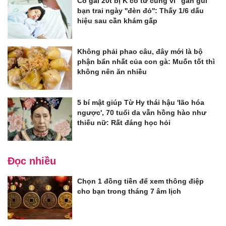
Cô gái 20t bị K cổ tử cung vì "gần gũi"
bạn trai ngày ''đèn đỏ'': Thấy 1/6 dấu
hiệu sau cần khám gấp
Không phải phao câu, đây mới là bộ
phận bẩn nhất của con gà: Muốn tốt thì
không nên ăn nhiều
5 bí mật giúp Từ Hy thái hậu 'lão hóa
ngược', 70 tuổi da vẫn hồng hào như
thiếu nữ: Rất đáng học hỏi
Đọc nhiều
Chọn 1 đồng tiền để xem thông điệp
cho bạn trong tháng 7 âm lịch