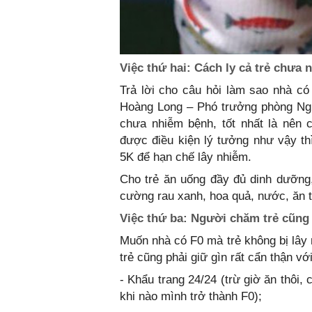
Việc thứ hai: Cách ly cả trẻ chưa
Trả lời cho câu hỏi làm sao nhà có
Hoàng Long – Phó trưởng phòng Ngh
chưa nhiễm bệnh, tốt nhất là nên
được điều kiện lý tưởng như vậy th
5K để hạn chế lây nhiễm.
Cho trẻ ăn uống đầy đủ dinh dưỡng
cường rau xanh, hoa quả, nước, ăn 
Việc thứ ba: Người chăm trẻ cũng
Muốn nhà có F0 mà trẻ không bị lây
trẻ cũng phải giữ gìn rất cẩn thận vớ
- Khẩu trang 24/24 (trừ giờ ăn thôi
khi nào mình trở thành F0);