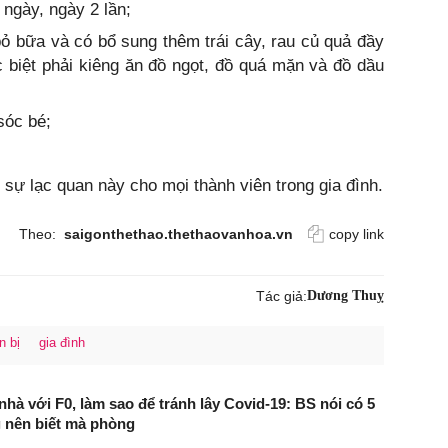
 ngày, ngày 2 lần;
ỏ bữa và có bổ sung thêm trái cây, rau củ quả đầy
 biệt phải kiêng ăn đồ ngọt, đồ quá mặn và đồ dầu
sóc bé;
n sự lạc quan này cho mọi thành viên trong gia đình.
Theo:
saigonthethao.thethaovanhoa.vn
copy link
Tác giả:
Dương Thuỵ
n bị
gia đình
hà với F0, làm sao để tránh lây Covid-19: BS nói có 5
g nên biết mà phòng