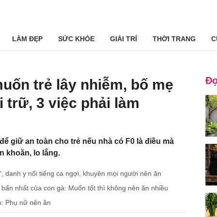
LÀM ĐẸP
SỨC KHỎE
GIẢI TRÍ
THỜI TRANG
C
Đọ
uốn trẻ lây nhiễm, bố mẹ
 trữ, 3 việc phải làm
để giữ an toàn cho trẻ nếu nhà có F0 là điều mà
 khoăn, lo lắng.
', danh y nổi tiếng ca ngợi, khuyên mọi người nên ăn
 bẩn nhất của con gà: Muốn tốt thì không nên ăn nhiều
họ: Phụ nữ nên ăn