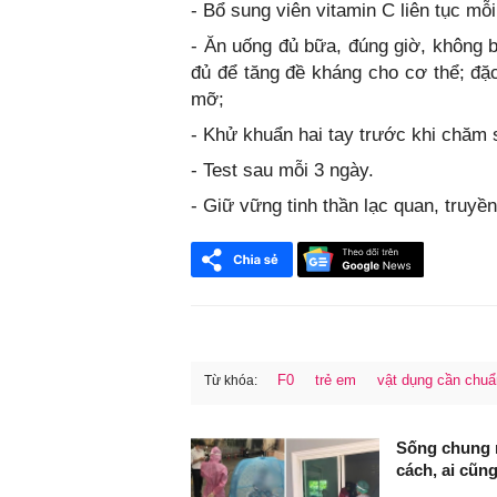
- Bổ sung viên vitamin C liên tục mỗi
- Ăn uống đủ bữa, đúng giờ, không b
đủ để tăng đề kháng cho cơ thể; đặc
mỡ;
- Khử khuẩn hai tay trước khi chăm 
- Test sau mỗi 3 ngày.
- Giữ vững tinh thần lạc quan, truyề
F0
trẻ em
vật dụng cần chuẩ
Từ khóa:
FaceBook
Sống chung n
cách, ai cũn