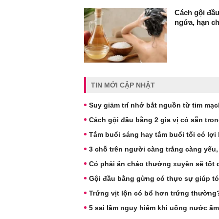
Cách gội đầu
ngứa, hạn c
TIN MỚI CẬP NHẬT
Suy giảm trí nhớ bắt nguồn từ tim mạ
Cách gội đầu bằng 2 gia vị có sẵn tro
Tắm buổi sáng hay tắm buổi tối có lợi
3 chỗ trên người càng trắng càng yếu, s
Có phải ăn cháo thường xuyên sẽ tốt 
Gội đầu bằng gừng có thực sự giúp t
Trứng vịt lộn có bổ hơn trứng thườn
5 sai lầm nguy hiểm khi uống nước ấm