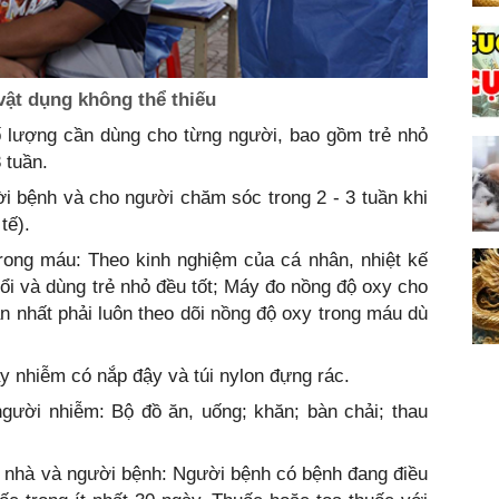
vật dụng không thể thiếu
số lượng cần dùng cho từng người, bao gồm trẻ nhỏ
 tuần.
ời bệnh và cho người chăm sóc trong 2 - 3 tuần khi
tế).
rong máu: Theo kinh nghiệm của cá nhân, nhiệt kế
uổi và dùng trẻ nhỏ đều tốt; Máy đo nồng độ oxy cho
 nhất phải luôn theo dõi nồng độ oxy trong máu dù
y nhiễm có nắp đậy và túi nylon đựng rác.
gười nhiễm: Bộ đồ ăn, uống; khăn; bàn chải; thau
 nhà và người bệnh: Người bệnh có bệnh đang điều