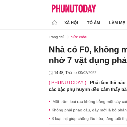
XÃ HỘI
TỔ ẤM
LÀM MẸ
Trang chủ
Sức khỏe
Nhà có F0, không m
nhớ 7 vật dụng phải
14:48, Thứ tư 09/02/2022
( PHUNUTODAY )
-
Phải làm thế nào 
các bậc phụ huynh đều cảm thấy băn
'Một trăm loại rau không bằng một cây cải
Không phải phao câu, đây mới là bộ phận
8 loại thịt giúp chống lão hóa, tăng tuổi t