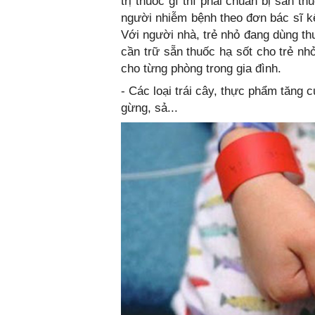
trị thuốc gì thì phải chuẩn bị sẵn t
người nhiễm bệnh theo đơn bác sĩ kê
Với người nhà, trẻ nhỏ đang dùng th
cần trữ sẵn thuốc hạ sốt cho trẻ nh
cho từng phòng trong gia đình.
- Các loại trái cây, thực phẩm tăng 
gừng, sả...