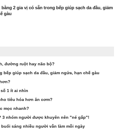
 bằng 2 gia vị có sẵn trong bếp giúp sạch da đầu, giảm
hế gàu
ch, đường ruột hay não bộ?
ng bếp giúp sạch da đầu, giảm ngứa, hạn chế gàu
 hơn?
ố 1 ít ai nhìn
cho tiêu hóa hơn ăn cơm?
óc mọc nhanh?
g? 3 nhóm người được khuyên nên "né gấp"!
 buổi sáng nhiều người vẫn làm mỗi ngày