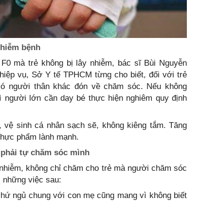
 nhiễm bệnh
 F0 mà trẻ không bị lây nhiễm, bác sĩ Bùi Nguyễn
iệp vụ, Sở Y tế TPHCM từng cho biết, đối với trẻ
 có người thân khác đón về chăm sóc. Nếu không
ì người lớn cần dạy bé thực hiện nghiêm quy định
, vệ sinh cá nhân sạch sẽ, không kiêng tắm. Tăng
thực phẩm lành mạnh.
 phải tự chăm sóc mình
 nhiễm, không chỉ chăm cho trẻ mà người chăm sóc
i những việc sau:
, chứ ngủ chung với con mẹ cũng mang vì không biết