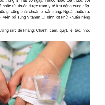
huốc trong ít nhất 30 ngày. Thuốc hoặc toa thuốc với
 hoặc túi thuốc được trạm y tế lưu động cung cấp.
uốc gì cũng phải chuẩn bị sẵn sàng. Ngoài thuốc ra,
ỏ, viên bổ sung Vitamin C; bình xịt khử khuẩn riêng
cường sức đề kháng: Chanh, cam, quýt, lê, táo, nho,